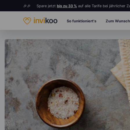
🎉🎉 Spare jetzt
bis zu 33 %
auf alle Tarife bei jährlicher 
invi
koo
So funktioniert's
Zum Wunsch