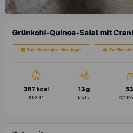
Grünkohl-Quinoa-Salat mit Cran
Zum Wochenplan hinzufügen
Zur Einkaufsl
387 kcal
13 g
53
Kalorien
Eiweiß
Kohlenh