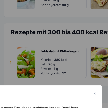
Eiweiß:
20 g
Kohlehydrate:
80 g
Rezepte mit 300 bis 400 kcal R
Feldsalat mit Pfifferlingen
‹
Kalorien:
380 kcal
Fett:
20 g
Eiweiß:
13 g
Kohlehydrate:
27 g
stimmte Funktionen ausführen kannst. Detaillierte