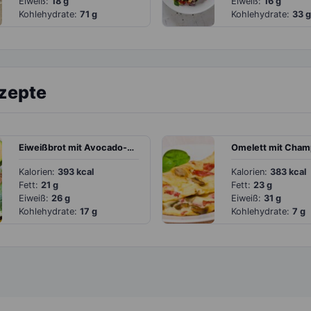
Eiweiß:
18 g
Eiweiß:
16 g
Kohlehydrate:
71 g
Kohlehydrate:
33 g
ezepte
Eiweißbrot mit Avocado-Orangen-Creme
Kalorien:
393 kcal
Kalorien:
383 kcal
Fett:
21 g
Fett:
23 g
Eiweiß:
26 g
Eiweiß:
31 g
Kohlehydrate:
17 g
Kohlehydrate:
7 g