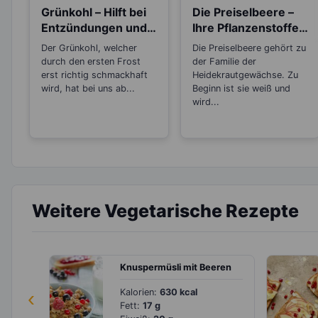
Grünkohl – Hilft bei
Die Preiselbeere –
Entzündungen und
Ihre Pflanzenstoffe
schütz vor Krebs!
wirken antibakteriell
Der Grünkohl, welcher
Die Preiselbeere gehört zu
und
durch den ersten Frost
der Familie der
entzündungshemm
erst richtig schmackhaft
Heidekrautgewächse. Zu
wird, hat bei uns ab...
end
Beginn ist sie weiß und
wird...
Weitere Vegetarische Rezepte
Knuspermüsli mit Beeren
‹
Kalorien:
630 kcal
Fett:
17 g