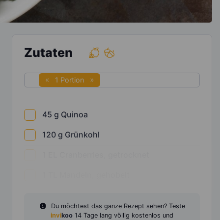
Zutaten
1 Portion
45
g
Quinoa
120
g
Grünkohl
1
EL
Cranberries, getrocknet
1
TL
Mandeln, gehobelt
Du möchtest das ganze Rezept sehen? Teste
invi
koo
14 Tage lang völlig kostenlos und