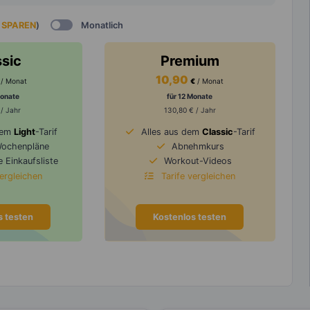
 SPAREN
)
Monatlich
ssic
Premium
10,90
/ Monat
€
/ Monat
Monate
für 12 Monate
 / Jahr
130,80 € / Jahr
dem
Light
-Tarif
Alles aus dem
Classic
-Tarif
Wochenpläne
Abnehmkurs
 Einkaufsliste
Workout-Videos
vergleichen
Tarife vergleichen
s testen
Kostenlos testen