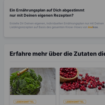
Ein Ernährungsplan auf Dich abgestimmt
nur mit Deinen eigenen Rezepten?
Erstelle Dir Deinen eigenen, individuellen Ernährungsplan nur mit Deinen
Lieblingsrezepten auf Basis des gesamten Know-Hows von
invi
koo
.
Erfahre mehr über die Zutaten d
LEBENSMITTEL
LEBENSMITTEL