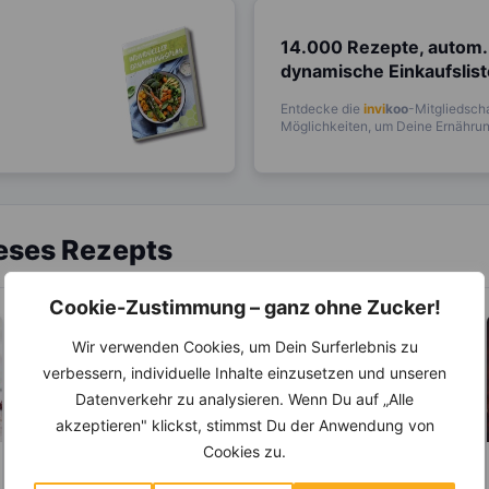
14.000 Rezepte, autom.
dynamische Einkaufslis
Entdecke die
invi
koo
-Mitgliedscha
Möglichkeiten, um Deine Ernährung
ieses Rezepts
Cookie-Zustimmung – ganz ohne Zucker!
Wir verwenden Cookies, um Dein Surferlebnis zu
verbessern, individuelle Inhalte einzusetzen und unseren
Datenverkehr zu analysieren. Wenn Du auf „Alle
akzeptieren" klickst, stimmst Du der Anwendung von
Cookies zu.
LEBENSMITTEL
ABNEHMEN