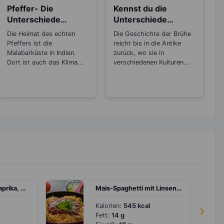
Pfeffer- Die
Kennst du die
Unterschiede
Unterschiede
zwischen den
zwischen Brühe,
Die Heimat des echten
Die Geschichte der Brühe
Sorten
Fond und Bouillon?
Pfeffers ist die
reicht bis in die Antike
Malabarküste in Indien.
zurück, wo sie in
Dort ist auch das Klima...
verschiedenen Kulturen...
Brokkolisalat mit Paprika, Oliven und Walnüssen
Mais-Spaghetti mit Linsen-Bolognese
Kalorien:
545 kcal
›
Fett:
14 g