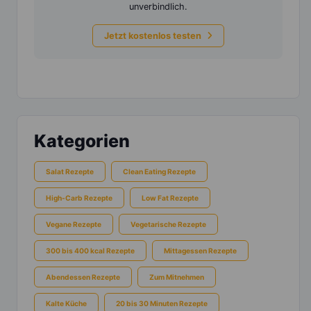
unverbindlich.
Jetzt kostenlos testen
Kategorien
Salat Rezepte
Clean Eating Rezepte
High-Carb Rezepte
Low Fat Rezepte
Vegane Rezepte
Vegetarische Rezepte
300 bis 400 kcal Rezepte
Mittagessen Rezepte
Abendessen Rezepte
Zum Mitnehmen
Kalte Küche
20 bis 30 Minuten Rezepte