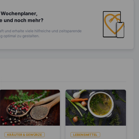
 Wochenplaner,
te und noch mehr?
ft und erhalte viele hilfreiche und zeitsparende
 optimal zu gestalten.
KRÄUTER & GEWÜRZE
LEBENSMITTEL