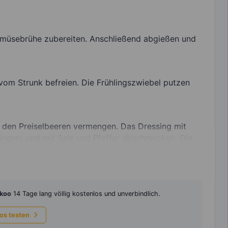
emüsebrühe zubereiten. Anschließend abgießen und
vom Strunk befreien. Die Frühlingszwiebel putzen
 den Preiselbeeren vermengen. Das Dressing mit
ängern und mit Salz und Pfeffer abschmecken. Die
koo
14 Tage lang völlig kostenlos und unverbindlich.
los testen