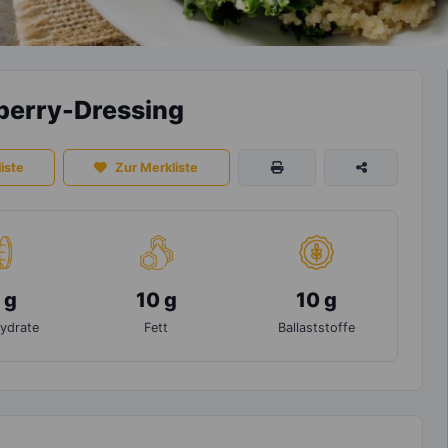
berry-Dressing
iste
Zur Merkliste
 g
10 g
10 g
ydrate
Fett
Ballaststoffe