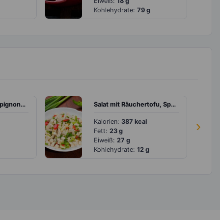
Eiweiß:
18 g
Kohlehydrate:
79 g
Omelett mit Champignons und Geflügelsalami
Salat mit Räuchertofu, Spargel und Paprika
Kalorien:
387 kcal
›
Fett:
23 g
Eiweiß:
27 g
Kohlehydrate:
12 g