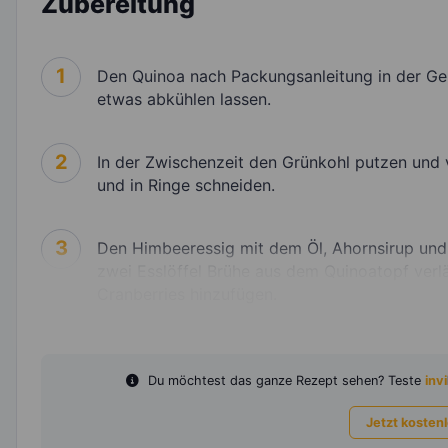
Zubereitung
1
Den Quinoa nach Packungsanleitung in der G
etwas abkühlen lassen.
2
In der Zwischenzeit den Grünkohl putzen und 
und in Ringe schneiden.
3
Den Himbeeressig mit dem Öl, Ahornsirup und
zwei Esslöffel Brühe aus dem Quinoatopf verl
Cranberries hinzufügen.
Du möchtest das ganze Rezept sehen? Teste
invi
Jetzt kosten