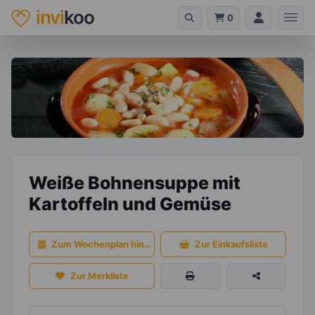
invi
koo
0
Weiße Bohnensuppe mit
Kartoffeln und Gemüse
Zum Wochenplan hinzufügen
Zur Einkaufsliste
Zur Merkliste