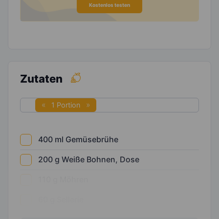
Kostenlos testen
Zutaten
1 Portion
400
ml
Gemüsebrühe
200
g
Weiße Bohnen, Dose
110
g
Möhren
60
g
Sellerie