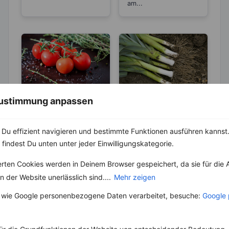
am...
 Zustimmung anpassen
LEBENSMITTEL
LEBENSMITTEL
Tomaten- Mehr
Lauch – Sehr gut
des Anti-Aging-
zum Entgiften
Du effizient navigieren und bestimmte Funktionen ausführen kannst. 
Stoffs Lycopin
und Detoxen
 findest Du unten unter jeder Einwilligungskategorie.
Tomaten belegen den
Schon vor 4.000
durchs
1. Platz unter den Top
Jahren wuchs wilder
Einkochen?
10 der Gemüsesorten
Lauch im gesamten
erten Cookies werden in Deinem Browser gespeichert, da sie für die 
in Deutschland. Rund
Mittelmeerraum.
 der Website unerlässlich sind....
Mehr zeigen
24...
Vermutungen zu Folge
kam er...
 wie Google personenbezogene Daten verarbeitet, besuche:
Google 