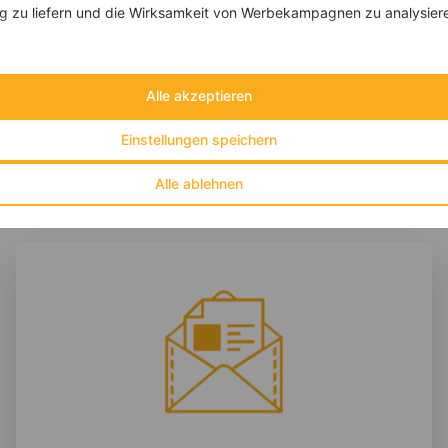
 zu liefern und die Wirksamkeit von Werbekampagnen zu analysier
‹
Kalorien:
457 kcal
›
Fett:
14 g
Eiweiß:
13 g
Kohlehydrate:
65 g
Alle akzeptieren
Einstellungen speichern
Alle ablehnen