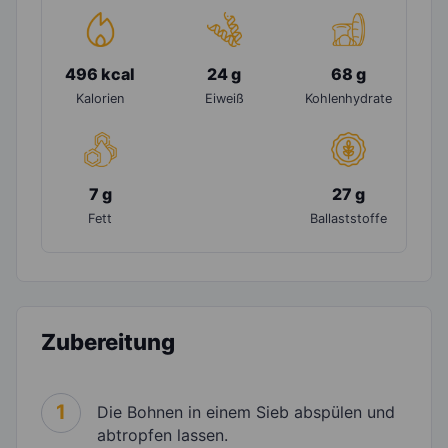
496 kcal
24 g
68 g
Kalorien
Eiweiß
Kohlenhydrate
7 g
27 g
Fett
Ballaststoffe
Zubereitung
1
Die Bohnen in einem Sieb abspülen und
abtropfen lassen.