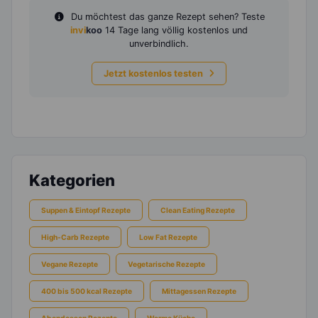
Du möchtest das ganze Rezept sehen? Teste
invi
koo
14 Tage lang völlig kostenlos und
unverbindlich.
Jetzt kostenlos testen
Kategorien
Suppen & Eintopf Rezepte
Clean Eating Rezepte
High-Carb Rezepte
Low Fat Rezepte
Vegane Rezepte
Vegetarische Rezepte
400 bis 500 kcal Rezepte
Mittagessen Rezepte
Abendessen Rezepte
Warme Küche