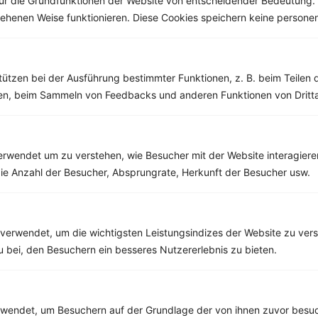
ür die Grundfunktionen der Website von entscheidender Bedeutung. 
esehenen Weise funktionieren. Diese Cookies speichern keine perso
Weitere Vegetarische Rezepte
tützen bei der Ausführung bestimmter Funktionen, z. B. beim Teilen 
Schoko-Bananen Porridge
men, beim Sammeln von Feedbacks und anderen Funktionen von Dritta
‹
Kalorien:
390 kcal
›
Fett:
6 g
Eiweiß:
25 g
rwendet um zu verstehen, wie Besucher mit der Website interagiere
Kohlehydrate:
54 g
ie Anzahl der Besucher, Absprungrate, Herkunft der Besucher usw.
verwendet, um die wichtigsten Leistungsindizes der Website zu ver
Rezepte mit 400 bis 500 kcal
zu bei, den Besuchern ein besseres Nutzererlebnis zu bieten.
Rezepte
Buchweizennudeln mit Brokkoli und Peperoni
endet, um Besuchern auf der Grundlage der von ihnen zuvor besuc