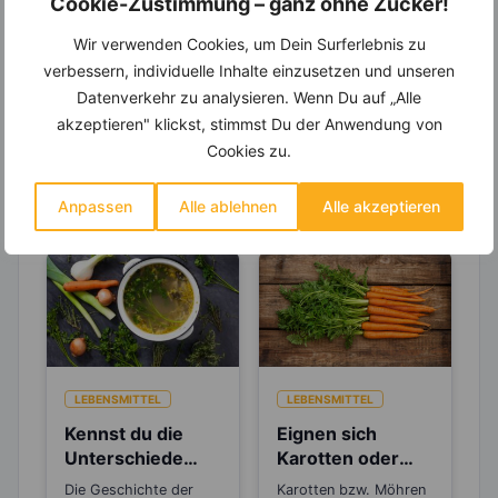
Cookie-Zustimmung – ganz ohne Zucker!
Entdecke die
invi
koo
-Mitgliedschaft und erhalte
viele hilfreiche und zeitsparende Möglichkeiten,
um Deine Ernährung optimal zu gestalten.
Wir verwenden Cookies, um Dein Surferlebnis zu
verbessern, individuelle Inhalte einzusetzen und unseren
Datenverkehr zu analysieren. Wenn Du auf „Alle
akzeptieren" klickst, stimmst Du der Anwendung von
Erfahre mehr über die Zutaten
Cookies zu.
dieses Rezepts
Anpassen
Alle ablehnen
Alle akzeptieren
LEBENSMITTEL
LEBENSMITTEL
Kennst du die
Eignen sich
Unterschiede
Karotten oder
zwischen Brühe,
Möhren zum
Die Geschichte der
Karotten bzw. Möhren