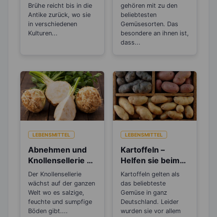
Fond und
Abnehmen?
Brühe reicht bis in die
gehören mit zu den
Bouillon?
Antike zurück, wo sie
beliebtesten
in verschiedenen
Gemüsesorten. Das
Kulturen...
besondere an ihnen ist,
dass...
LEBENSMITTEL
LEBENSMITTEL
Abnehmen und
Kartoffeln –
Knollensellerie –
Helfen sie beim
Auch wirksam bei
Abnehmen oder
Der Knollensellerie
Kartoffeln gelten als
Sodbrennen!
machen sie dick?
wächst auf der ganzen
das beliebteste
Welt wo es salzige,
Gemüse in ganz
feuchte und sumpfige
Deutschland. Leider
Böden gibt....
wurden sie vor allem