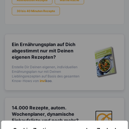
30 bis 40 Minuten Rezepte
Ein Ernährungsplan auf Dich
abgestimmt
nur mit Deinen
eigenen Rezepten?
Erstelle Dir Deinen eigenen, individuellen
Ernährungsplan nur mit Deinen
Lieblingsrezepten auf Basis des gesamten
Know-Hows von
invi
koo
.
14.000 Rezepte, autom.
Wochenplaner,
dynamische
Einkaufsliste und noch mehr?