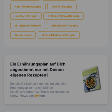
High-Protein Rezepte
Low Fat Rezepte
Low Carb Rezepte
600 bis 700 kcal Rezepte
Mittagessen Rezepte
Abendessen Rezepte
Warme Küche
30 bis 40 Minuten Rezepte
Ein Ernährungsplan auf Dich
abgestimmt
nur mit Deinen
eigenen Rezepten?
Erstelle Dir Deinen eigenen, individuellen
Ernährungsplan nur mit Deinen
Lieblingsrezepten auf Basis des gesamten
Know-Hows von
invi
koo
.