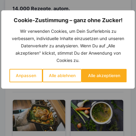
14.000 Rezepte, autom.
Wochenplaner,
dynamische
Cookie-Zustimmung – ganz ohne Zucker!
Einkaufsliste und noch mehr?
Wir verwenden Cookies, um Dein Surferlebnis zu
Entdecke die
invi
koo
-Mitgliedschaft und erhalte
viele hilfreiche und zeitsparende Möglichkeiten,
verbessern, individuelle Inhalte einzusetzen und unseren
um Deine Ernährung optimal zu gestalten.
Datenverkehr zu analysieren. Wenn Du auf „Alle
akzeptieren" klickst, stimmst Du der Anwendung von
Cookies zu.
Erfahre mehr über die Zutaten
Anpassen
Alle ablehnen
Alle akzeptieren
dieses Rezepts