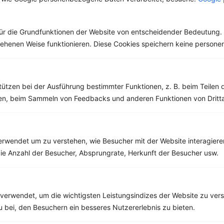
mittlerweile wird die
und aus unserer Küche
Sauce überall...
nicht mehr weg zu
denken. Der...
ür die Grundfunktionen der Website von entscheidender Bedeutung. 
esehenen Weise funktionieren. Diese Cookies speichern keine perso
tützen bei der Ausführung bestimmter Funktionen, z. B. beim Teilen 
Weitere Low Carb Rezepte
men, beim Sammeln von Feedbacks und anderen Funktionen von Dritta
Geflügelspieße mit Gemüse, Tomaten und Salat
rwendet um zu verstehen, wie Besucher mit der Website interagiere
‹
Kalorien:
521 kcal
›
ie Anzahl der Besucher, Absprungrate, Herkunft der Besucher usw.
Fett:
15 g
Eiweiß:
66 g
Kohlehydrate:
22 g
verwendet, um die wichtigsten Leistungsindizes der Website zu ver
zu bei, den Besuchern ein besseres Nutzererlebnis zu bieten.