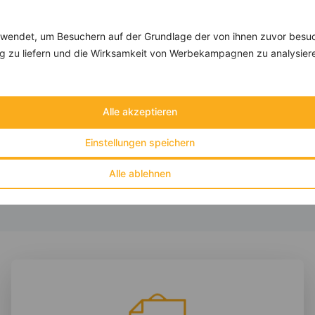
Rezepte mit 600 bis 700 kcal
Rezepte
endet, um Besuchern auf der Grundlage der von ihnen zuvor besuc
 zu liefern und die Wirksamkeit von Werbekampagnen zu analysier
Meeresfrüchte in Tomatensauce mit Gemüse
‹
Kalorien:
624 kcal
›
Alle akzeptieren
Fett:
20 g
Eiweiß:
39 g
Einstellungen speichern
Kohlehydrate:
61 g
Alle ablehnen