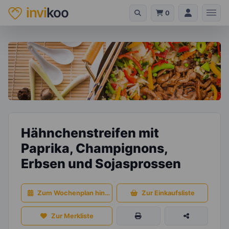
invi
koo
0
Hähnchenstreifen mit
Paprika, Champignons,
Erbsen und Sojasprossen
Zum Wochenplan hinzufügen
Zur Einkaufsliste
Zur Merkliste