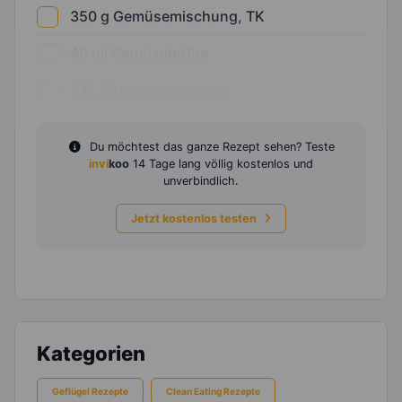
350
g
Gemüsemischung, TK
40
ml
Gemüsebrühe
1
TL
Zitronengraspaste
Du möchtest das ganze Rezept sehen? Teste
invi
koo
14 Tage lang völlig kostenlos und
unverbindlich.
Jetzt kostenlos testen
Kategorien
Geflügel Rezepte
Clean Eating Rezepte