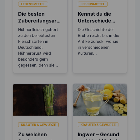
LEBENSMITTEL
LEBENSMITTEL
Die besten
Kennst du die
Zubereitungsarte
Unterschiede
n für
zwischen Brühe,
Hühnerfleisch gehört
Die Geschichte der
Hühnerfleisch
Fond und
zu den beliebtesten
Brühe reicht bis in die
Bouillon?
Fleischsorten in
Antike zurück, wo sie
Deutschland.
in verschiedenen
Hühnerbrust wird
Kulturen...
besonders gern
gegessen, denn sie...
KRÄUTER & GEWÜRZE
KRÄUTER & GEWÜRZE
Zu welchen
Ingwer – Gesund