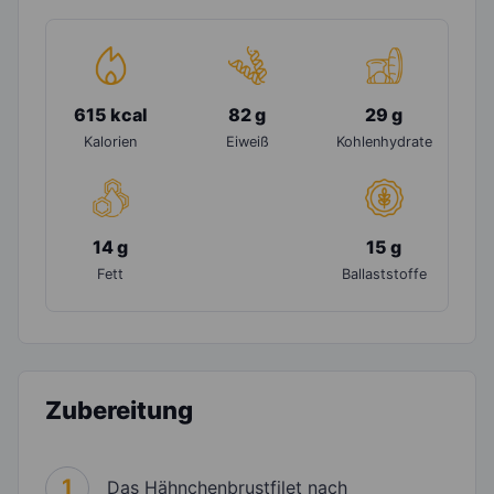
615 kcal
82 g
29 g
Kalorien
Eiweiß
Kohlenhydrate
14 g
15 g
Fett
Ballaststoffe
Zubereitung
1
Das Hähnchenbrustfilet nach