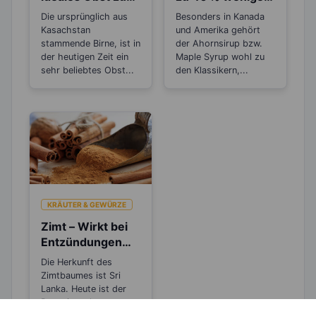
Abnehmen
Kalorien als
Die ursprünglich aus
Besonders in Kanada
Zucker
Kasachstan
und Amerika gehört
stammende Birne, ist in
der Ahornsirup bzw.
der heutigen Zeit ein
Maple Syrup wohl zu
sehr beliebtes Obst...
den Klassikern,...
KRÄUTER & GEWÜRZE
Zimt – Wirkt bei
Entzündungen
und Rheuma
Die Herkunft des
Zimtbaumes ist Sri
Lanka. Heute ist der
Baum in mehreren
Teilen der...