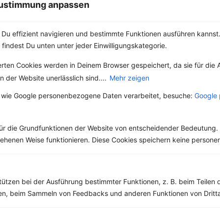
 Zustimmung anpassen
Du effizient navigieren und bestimmte Funktionen ausführen kannst. 
 findest Du unten unter jeder Einwilligungskategorie.
Weitere Vegetarische Rezepte
erten Cookies werden in Deinem Browser gespeichert, da sie für die 
 der Website unerlässlich sind....
Mehr zeigen
 wie Google personenbezogene Daten verarbeitet, besuche:
Google 
Obstsalat mit Erdbeeren, Orange, Apfel, Kiwi und Joghurt
‹
Kalorien:
397 kcal
›
Fett:
6 g
ür die Grundfunktionen der Website von entscheidender Bedeutung. 
Eiweiß:
10 g
esehenen Weise funktionieren. Diese Cookies speichern keine perso
Kohlehydrate:
68 g
tützen bei der Ausführung bestimmter Funktionen, z. B. beim Teilen 
men, beim Sammeln von Feedbacks und anderen Funktionen von Dritta
Rezepte mit 500 bis 600 kcal
Rezepte