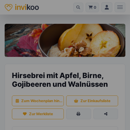
invi
koo
0
Hirsebrei mit Apfel, Birne,
Gojibeeren und Walnüssen
Zum Wochenplan hinzufügen
Zur Einkaufsliste
Zur Merkliste