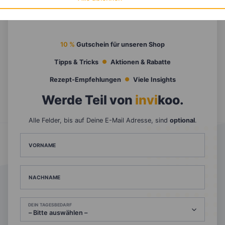
10 %
Gutschein für unseren Shop
Tipps & Tricks
Aktionen & Rabatte
Rezept-Empfehlungen
Viele Insights
Werde Teil von
invi
koo
.
Alle Felder, bis auf Deine E-Mail Adresse, sind
optional
.
VORNAME
NACHNAME
DEIN TAGESBEDARF