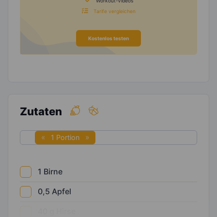
Workout-Videos
Tarife vergleichen
Kostenlos testen
Zutaten
1 Portion
1
Birne
0,5
Apfel
40
g
Hirse