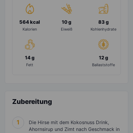
564 kcal
10 g
83 g
Kalorien
Eiweiß
Kohlenhydrate
14 g
12 g
Fett
Ballaststoffe
Zubereitung
1
Die Hirse mit dem Kokosnuss Drink,
Ahornsirup und Zimt nach Geschmack in