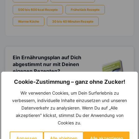
500 bis 600 kcal Rezepte
Frühstück Rezepte
Warme Küche
30 bis 40 Minuten Rezepte
Ein Ernährungsplan auf Dich
abgestimmt
nur mit Deinen
eigenen Rezepten?
Cookie-Zustimmung – ganz ohne Zucker!
Erstelle Dir Deinen eigenen, individuellen
Ernährungsplan nur mit Deinen
Lieblingsrezepten auf Basis des gesamten
Wir verwenden Cookies, um Dein Surferlebnis zu
Know-Hows von
invi
koo
.
verbessern, individuelle Inhalte einzusetzen und unseren
Datenverkehr zu analysieren. Wenn Du auf „Alle
akzeptieren" klickst, stimmst Du der Anwendung von
Cookies zu.
14.000 Rezepte, autom.
Wochenplaner,
dynamische
Anpassen
Alle ablehnen
Alle akzeptieren