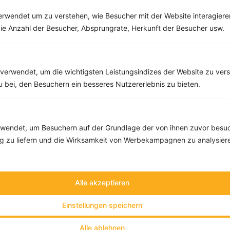
rwendet um zu verstehen, wie Besucher mit der Website interagiere
ie Anzahl der Besucher, Absprungrate, Herkunft der Besucher usw.
Sojamilchshake mit Johannisbeeren und Cashewkernen
‹
Kalorien:
546 kcal
›
Fett:
24 g
Eiweiß:
25 g
verwendet, um die wichtigsten Leistungsindizes der Website zu ver
Kohlehydrate:
47 g
zu bei, den Besuchern ein besseres Nutzererlebnis zu bieten.
endet, um Besuchern auf der Grundlage der von ihnen zuvor besuc
 zu liefern und die Wirksamkeit von Werbekampagnen zu analysier
Alle akzeptieren
Einstellungen speichern
Alle ablehnen