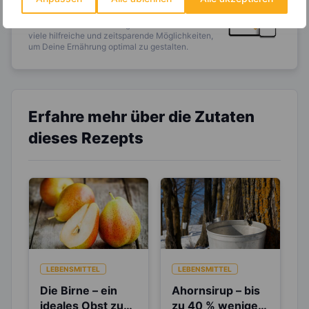
Einkaufsliste und noch mehr?
Entdecke die
invi
koo
-Mitgliedschaft und erhalte
viele hilfreiche und zeitsparende Möglichkeiten,
um Deine Ernährung optimal zu gestalten.
Erfahre mehr über die Zutaten
dieses Rezepts
LEBENSMITTEL
LEBENSMITTEL
Die Birne – ein
Ahornsirup – bis
ideales Obst zum
zu 40 % weniger