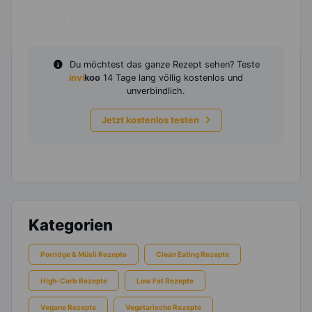
1
EL
Ahornsirup
Du möchtest das ganze Rezept sehen? Teste
invi
koo
14 Tage lang völlig kostenlos und
unverbindlich.
Jetzt kostenlos testen
Kategorien
Porridge & Müsli Rezepte
Clean Eating Rezepte
High-Carb Rezepte
Low Fat Rezepte
Vegane Rezepte
Vegetarische Rezepte