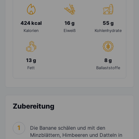
424 kcal
16 g
55 g
Kalorien
Eiweiß
Kohlenhydrate
13 g
8 g
Fett
Ballaststoffe
Zubereitung
1
Die Banane schälen und mit den
Minzblättern, Himbeeren und Datteln in