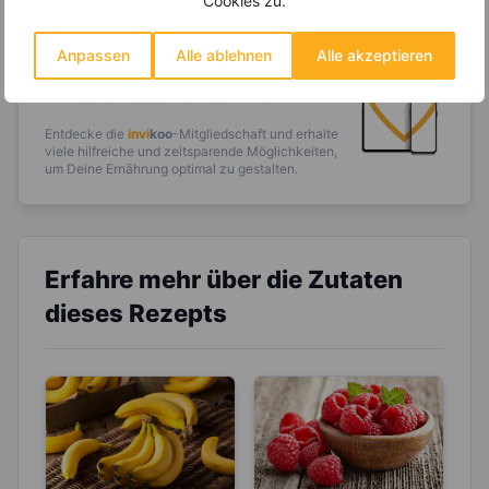
Cookies zu.
14.000 Rezepte, autom.
Anpassen
Alle ablehnen
Alle akzeptieren
Wochenplaner,
dynamische
Einkaufsliste und noch mehr?
Entdecke die
invi
koo
-Mitgliedschaft und erhalte
viele hilfreiche und zeitsparende Möglichkeiten,
um Deine Ernährung optimal zu gestalten.
Erfahre mehr über die Zutaten
dieses Rezepts