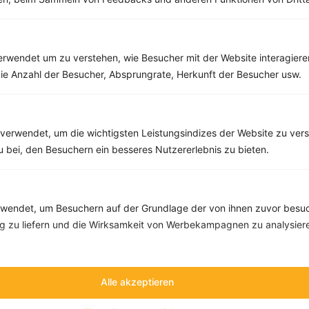
Rezepte mit 400 bis 500 kcal
rwendet um zu verstehen, wie Besucher mit der Website interagiere
Rezepte
ie Anzahl der Besucher, Absprungrate, Herkunft der Besucher usw.
Gemüsesuppe mit Brokkoli, Möhren und Pastinaken
verwendet, um die wichtigsten Leistungsindizes der Website zu ver
‹
Kalorien:
426 kcal
›
zu bei, den Besuchern ein besseres Nutzererlebnis zu bieten.
Fett:
12 g
Eiweiß:
17 g
Kohlehydrate:
49 g
endet, um Besuchern auf der Grundlage der von ihnen zuvor besuc
 zu liefern und die Wirksamkeit von Werbekampagnen zu analysier
Alle akzeptieren