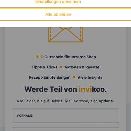
Einstellungen speichern
Alle ablehnen
10 %
Gutschein für unseren Shop
Tipps & Tricks
Aktionen & Rabatte
Rezept-Empfehlungen
Viele Insights
Werde Teil von
invi
koo
.
Alle Felder, bis auf Deine E-Mail Adresse, sind
optional
.
VORNAME