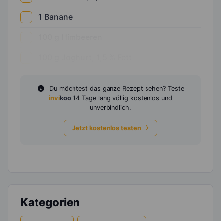
1
Banane
100
g
Himbeeren
100
g
Joghurt, 1,5 % Fett
Du möchtest das ganze Rezept sehen? Teste
invi
koo
14 Tage lang völlig kostenlos und
unverbindlich.
Jetzt kostenlos testen
Kategorien