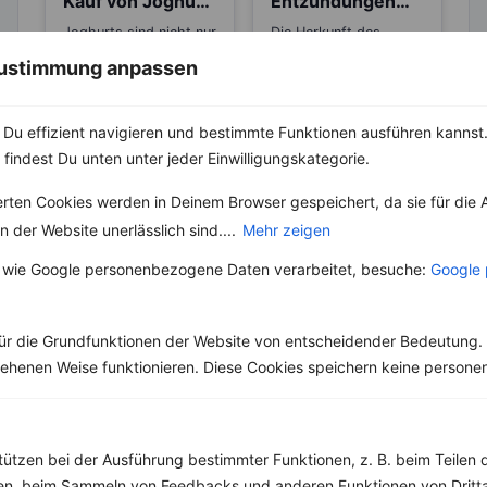
Kauf von Joghurt
Entzündungen
achten solltest
und Rheuma
Joghurts sind nicht nur
Die Herkunft des
bei Kindern beliebt,
Zimtbaumes ist Sri
 Zustimmung anpassen
man kann ihn süß oder
Lanka. Heute ist der
auch herzhaft
Baum in mehreren
genießen....
Teilen der...
Du effizient navigieren und bestimmte Funktionen ausführen kannst. 
 findest Du unten unter jeder Einwilligungskategorie.
erten Cookies werden in Deinem Browser gespeichert, da sie für die 
 der Website unerlässlich sind....
Mehr zeigen
Weitere Vegetarische Rezepte
 wie Google personenbezogene Daten verarbeitet, besuche:
Google 
Eintopf mit Soja-Hackfleisch, Tomaten und Mais
ür die Grundfunktionen der Website von entscheidender Bedeutung. 
esehenen Weise funktionieren. Diese Cookies speichern keine perso
‹
Kalorien:
467 kcal
›
Fett:
13 g
Eiweiß:
49 g
Kohlehydrate:
30 g
tützen bei der Ausführung bestimmter Funktionen, z. B. beim Teilen 
men, beim Sammeln von Feedbacks und anderen Funktionen von Dritta