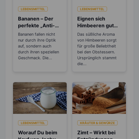
LEBENSMITTEL
LEBENSMITTEL
Bananen – Der
Eignen sich
perfekte „Anti-
Himbeeren gut
Stress“-Snack
zum Abnehmen?
Bananen fallen nicht
Das süßliche Aroma
nur durch ihre Optik
von Himbeeren sorgt
auf, sondern auch
für große Beliebtheit
durch ihren speziellen
bei den Obstessern.
Geschmack. Die...
Ursprünglich stammt
die...
LEBENSMITTEL
KRÄUTER & GEWÜRZE
Worauf Du beim
Zimt – Wirkt bei