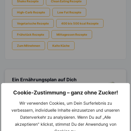
Shake Rezepte
Clean Eating Rezepte
High-Carb Rezepte
Low Fat Rezepte
Vegetarische Rezepte
400 bis 500 kcal Rezepte
Frühstück Rezepte
Mittagessen Rezepte
Zum Mitnehmen
Kalte Küche
Ein Ernährungsplan auf Dich
abgestimmt
nur mit Deinen
eigenen Rezepten?
Cookie-Zustimmung – ganz ohne Zucker!
Erstelle Dir Deinen eigenen, individuellen
Wir verwenden Cookies, um Dein Surferlebnis zu
Ernährungsplan nur mit Deinen
verbessern, individuelle Inhalte einzusetzen und unseren
Lieblingsrezepten auf Basis des gesamten
Know-Hows von
invi
koo
.
Datenverkehr zu analysieren. Wenn Du auf „Alle
akzeptieren" klickst, stimmst Du der Anwendung von