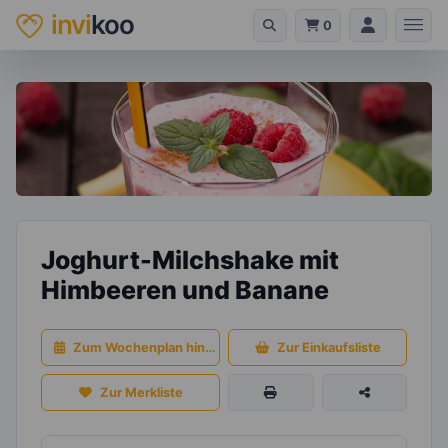
invi
koo
0
Joghurt-Milchshake mit
Himbeeren und Banane
Zum Wochenplan hinzufügen
Zur Einkaufsliste
Zur Merkliste