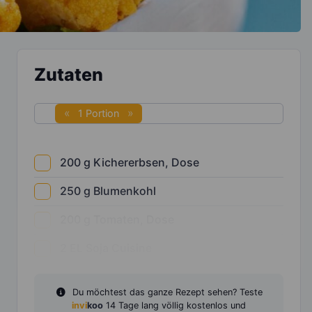
Zutaten
1 Portion
200
g
Kichererbsen, Dose
250
g
Blumenkohl
200
g
Tomaten, Dose
2
EL
Soja Cuisine
Du möchtest das ganze Rezept sehen? Teste
invi
koo
14 Tage lang völlig kostenlos und