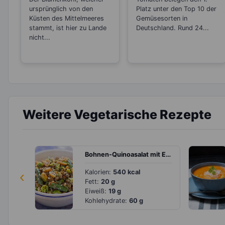
schützt vor
Einkochen?
ursprünglich von den
Platz unter den Top 10 der
Übersäuerung
Küsten des Mittelmeeres
Gemüsesorten in
stammt, ist hier zu Lande
Deutschland. Rund 24...
nicht...
Weitere Vegetarische Rezepte
Bohnen-Quinoasalat mit Erdnüssen
‹
Kalorien:
540 kcal
Fett:
20 g
Eiweiß:
19 g
Kohlehydrate:
60 g