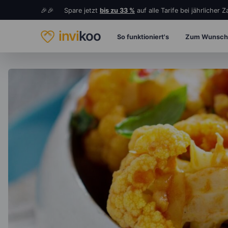
🎉🎉 Spare jetzt
bis zu 33 %
auf alle Tarife bei jährlicher 
invi
koo
So funktioniert's
Zum Wunsch