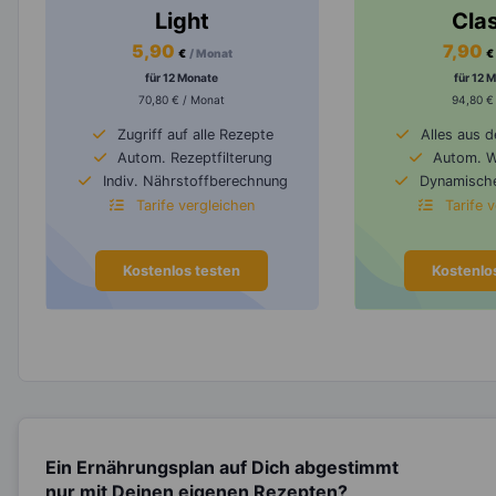
Light
Cla
5,90
7,90
€
/ Monat
€
für 12 Monate
für 12 
70,80 € / Monat
94,80 €
Zugriff auf alle Rezepte
Alles aus 
Autom. Rezeptfilterung
Autom. 
Indiv. Nährstoffberechnung
Dynamische
Tarife vergleichen
Tarife 
Kostenlos testen
Kostenlo
Ein Ernährungsplan auf Dich abgestimmt
nur mit Deinen eigenen Rezepten?