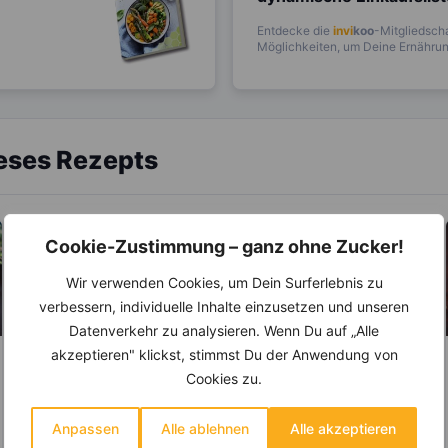
Entdecke die
invi
koo
-Mitgliedscha
Möglichkeiten, um Deine Ernährung
ieses Rezepts
Cookie-Zustimmung – ganz ohne Zucker!
Wir verwenden Cookies, um Dein Surferlebnis zu
verbessern, individuelle Inhalte einzusetzen und unseren
Datenverkehr zu analysieren. Wenn Du auf „Alle
akzeptieren" klickst, stimmst Du der Anwendung von
LEBENSMITTEL
ABNEHMEN
Cookies zu.
KRÄUTER & GEWÜRZE
Kennst du die
Unterschiede
Salz – Die
Anpassen
Alle ablehnen
Alle akzeptieren
zwischen Brühe,
Abnehmbremse
Die Geschichte der Brühe