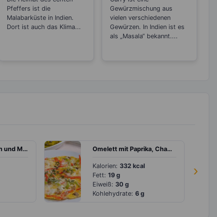
Sorten
Pfeffers ist die
Gewürzmischung aus
Malabarküste in Indien.
vielen verschiedenen
Dort ist auch das Klima...
Gewürzen. In Indien ist es
als „Masala“ bekannt....
Joghurt mit Beeren und Müsli
Omelett mit Paprika, Champignons und Mozzarella
Kalorien:
332 kcal
›
Fett:
19 g
Eiweiß:
30 g
Kohlehydrate:
6 g