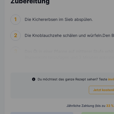
Zubereitung
1
Die Kichererbsen im Sieb abspülen.
2
Die Knoblauchzehe schälen und würfeln.Den Bl
3
Das Öl in einer Pfanne auf mittlerer Stufe er
Blumenkohl hinzufügen und 3 Minuten anbrate
Du möchtest das ganze Rezept sehen? Teste
invi
Jetzt kosten
Jährliche Zahlung (bis zu
33 %