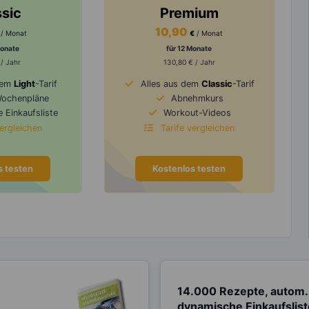
ssic
Premium
10,90
/ Monat
€
/ Monat
Monate
für 12 Monate
 / Jahr
130,80 € / Jahr
dem
Light
-Tarif
Alles aus dem
Classic
-Tarif
Wochenpläne
Abnehmkurs
 Einkaufsliste
Workout-Videos
vergleichen
Tarife vergleichen
s testen
Kostenlos testen
14.000 Rezepte, autom.
dynamische Einkaufslis