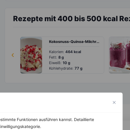
Rezepte mit 400 bis 500 kcal R
Kokosnuss-Quinoa-Milchreis mit Granatapfel
‹
Kalorien:
464 kcal
Fett:
8 g
Eiweiß:
10 g
Kohlehydrate:
77 g
stimmte Funktionen ausführen kannst. Detaillierte
inwilligungskategorie.