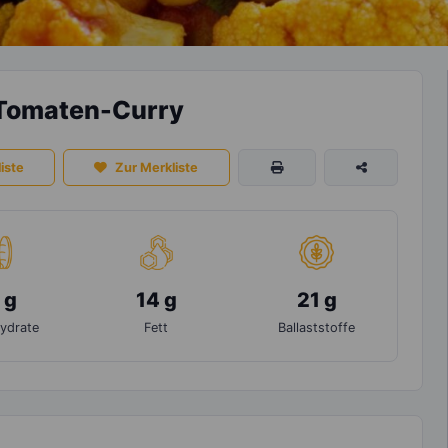
 Tomaten-Curry
iste
Zur Merkliste
 g
14 g
21 g
ydrate
Fett
Ballaststoffe