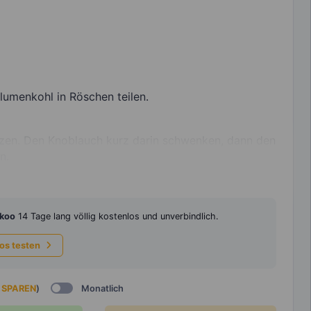
umenkohl in Röschen teilen.
hitzen. Den Knoblauch kurz darin schwenken, dann den
n.
koo
14 Tage lang völlig kostenlos und unverbindlich.
los testen
 SPAREN
)
Monatlich