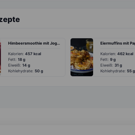
ezepte
Himbeersmoothie mit Joghurt, Mandeln und Schokolade
Kalorien:
457 kcal
Kalorien:
462 kcal
Fett:
18 g
Fett:
9 g
Eiweiß:
14 g
Eiweiß:
31 g
Kohlehydrate:
50 g
Kohlehydrate:
55 g