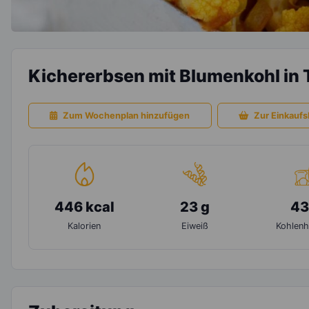
Kichererbsen mit Blumenkohl in
Zum Wochenplan hinzufügen
Zur Einkaufsl
446 kcal
23 g
43
Kalorien
Eiweiß
Kohlenh