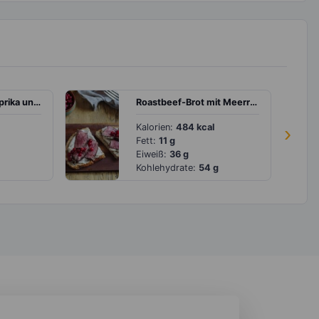
Eiermuffins mit Paprika und Zucchini
Roastbeef-Brot mit Meerrettichquark
Kalorien:
484 kcal
›
Fett:
11 g
Eiweiß:
36 g
Kohlehydrate:
54 g