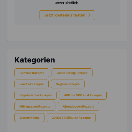
unverbindlich.
Jetzt kostenlos testen
Kategorien
Gemüse Rezepte
Clean Eating Rezepte
Low Fat Rezepte
Vegane Rezepte
Vegetarische Rezepte
400 bis 500 kcal Rezepte
Mittagessen Rezepte
Abendessen Rezepte
Warme Küche
20 bis 30 Minuten Rezepte