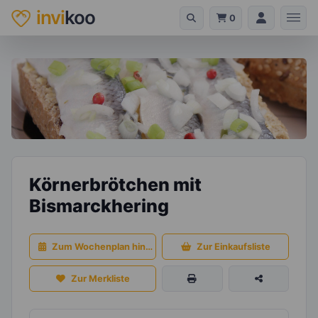
invi
koo
0
Körnerbrötchen mit
Bismarckhering
Zum Wochenplan hinzufügen
Zur Einkaufsliste
Zur Merkliste