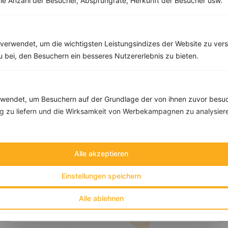
ie Anzahl der Besucher, Absprungrate, Herkunft der Besucher usw.
Tipps & Tricks
Aktionen & Rabatte
Rezept-Empfehlungen
Viele Insights
Werde Teil von
invi
koo
.
verwendet, um die wichtigsten Leistungsindizes der Website zu ver
zu bei, den Besuchern ein besseres Nutzererlebnis zu bieten.
Alle Felder, bis auf Deine E-Mail Adresse, sind
optional
.
VORNAME
endet, um Besuchern auf der Grundlage der von ihnen zuvor besuc
 zu liefern und die Wirksamkeit von Werbekampagnen zu analysier
NACHNAME
Alle akzeptieren
DEIN TAGESBEDARF
Einstellungen speichern
DEINE E-MAIL ADRESSE
Alle ablehnen