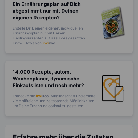
Ein Ernährungsplan auf Dich
abgestimmt
nur mit Deinen
eigenen Rezepten?
Erstelle Dir Deinen eigenen, individuellen
Ernährungsplan nur mit Deinen
Lieblingsrezepten auf Basis des gesamten
Know-Hows von
invi
koo
.
14.000 Rezepte, autom.
Wochenplaner,
dynamische
Einkaufsliste und noch mehr?
Entdecke die
invi
koo
-Mitgliedschaft und erhalte
viele hilfreiche und zeitsparende Möglichkeiten,
um Deine Ernährung optimal zu gestalten.
Erfahre mehr über die Zutaten