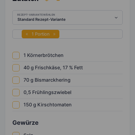
REZEPT-VARIANTE WÄHLEN
1 Portion
1
Körnerbrötchen
40
g
Frischkäse, 17 % Fett
70
g
Bismarckhering
0,5
Frühlingszwiebel
150
g
Kirschtomaten
Gewürze