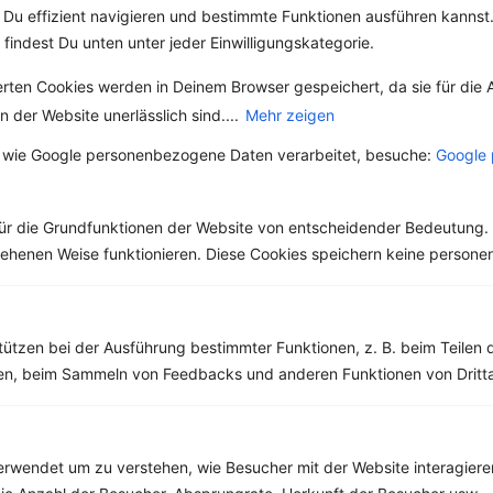
Fett:
26 g
Du effizient navigieren und bestimmte Funktionen ausführen kannst. 
Eiweiß:
34 g
 findest Du unten unter jeder Einwilligungskategorie.
Kohlehydrate:
3 g
erten Cookies werden in Deinem Browser gespeichert, da sie für die 
 der Website unerlässlich sind....
Mehr zeigen
 wie Google personenbezogene Daten verarbeitet, besuche:
Google 
ür die Grundfunktionen der Website von entscheidender Bedeutung. 
esehenen Weise funktionieren. Diese Cookies speichern keine perso
tützen bei der Ausführung bestimmter Funktionen, z. B. beim Teilen 
men, beim Sammeln von Feedbacks und anderen Funktionen von Dritta
rwendet um zu verstehen, wie Besucher mit der Website interagiere
10 %
Gutschein für unseren Shop