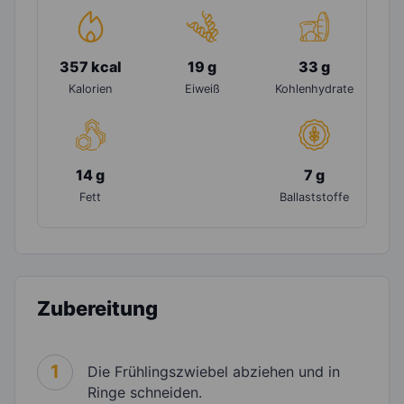
357 kcal
19 g
33 g
Kalorien
Eiweiß
Kohlenhydrate
14 g
7 g
Fett
Ballaststoffe
Zubereitung
1
Die Frühlingszwiebel abziehen und in
Ringe schneiden.