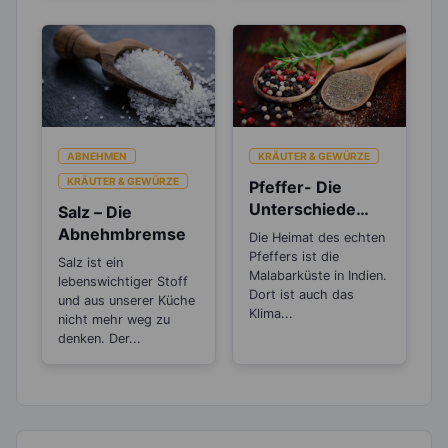
ABNEHMEN
KRÄUTER & GEWÜRZE
KRÄUTER & GEWÜRZE
Pfeffer- Die
Unterschiede
Salz – Die
zwischen den
Abnehmbremse
Die Heimat des echten
Sorten
Pfeffers ist die
Salz ist ein
Malabarküste in Indien.
lebenswichtiger Stoff
Dort ist auch das
und aus unserer Küche
Klima...
nicht mehr weg zu
denken. Der...