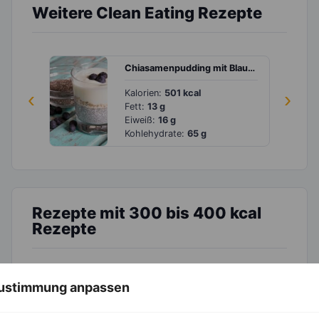
Weitere Clean Eating Rezepte
Chiasamenpudding mit Blaubeeren, Haferflocken und Sojajoghurt
‹
Kalorien:
501 kcal
›
Fett:
13 g
Eiweiß:
16 g
Kohlehydrate:
65 g
Rezepte mit 300 bis 400 kcal
Rezepte
Schinken-Rührei mit Champignons
 Zustimmung anpassen
‹
Kalorien:
396 kcal
›