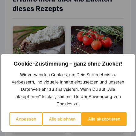
dieses Rezepts
Cookie-Zustimmung – ganz ohne Zucker!
LEBENSMITTEL
LEBENSMITTEL
Wir verwenden Cookies, um Dein Surferlebnis zu
Frischkäse – viel
Tomaten- Mehr
verbessern, individuelle Inhalte einzusetzen und unseren
mehr als nur ein
des Anti-Aging-
Brotaufstrich
Stoffs Lycopin
Datenverkehr zu analysieren. Wenn Du auf „Alle
Frischkäse ist
Tomaten belegen den
durchs
akzeptieren" klickst, stimmst Du der Anwendung von
aufgrund seiner
1. Platz unter den Top
Einkochen?
Streichfähigkeit und
10 der Gemüsesorten
Cookies zu.
seines vielseitigen
in Deutschland. Rund
Geschmackes in
24...
Anpassen
Alle ablehnen
Alle akzeptieren
Deutschland bei Jung
und Alt...