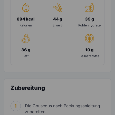
694 kcal
44 g
39 g
Kalorien
Eiweiß
Kohlenhydrate
36 g
10 g
Fett
Ballaststoffe
Zubereitung
1
Die Couscous nach Packungsanleitung
zubereiten.