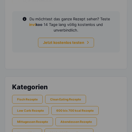
0,5
Schalotte
Du möchtest das ganze Rezept sehen? Teste
invi
koo
14 Tage lang völlig kostenlos und
unverbindlich.
Jetzt kostenlos testen
Kategorien
Fisch Rezepte
Clean Eating Rezepte
Low Carb Rezepte
600 bis 700 kcal Rezepte
Mittagessen Rezepte
Abendessen Rezepte