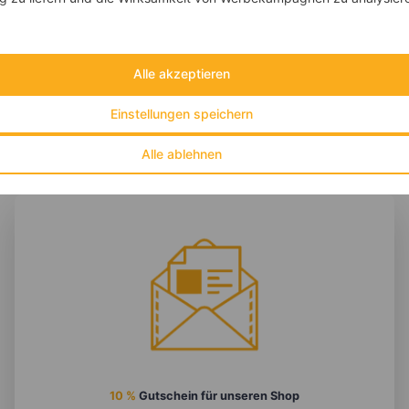
‹
›
Fett:
39 g
Eiweiß:
22 g
Kohlehydrate:
44 g
Alle akzeptieren
Einstellungen speichern
Alle ablehnen
10 %
Gutschein für unseren Shop