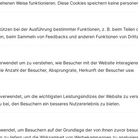
esehenen Weise funktionieren. Diese Cookies speichern keine perso
Weitere Low Carb Rezepte
tützen bei der Ausführung bestimmter Funktionen, z. B. beim Teilen 
Chiasamen-Porridge mit Kokosmehl und Himbeeren
men, beim Sammeln von Feedbacks und anderen Funktionen von Dritta
‹
Kalorien:
347 kcal
›
Fett:
17 g
Eiweiß:
19 g
Kohlehydrate:
17 g
rwendet um zu verstehen, wie Besucher mit der Website interagiere
ie Anzahl der Besucher, Absprungrate, Herkunft der Besucher usw.
Rezepte mit 600 bis 700 kcal
verwendet, um die wichtigsten Leistungsindizes der Website zu ver
Rezepte
zu bei, den Besuchern ein besseres Nutzererlebnis zu bieten.
Aubergine gebacken mit Mandelmuskruste, Tomate und Basilikum
endet, um Besuchern auf der Grundlage der von ihnen zuvor besuc
Kalorien:
681 kcal
 zu liefern und die Wirksamkeit von Werbekampagnen zu analysier