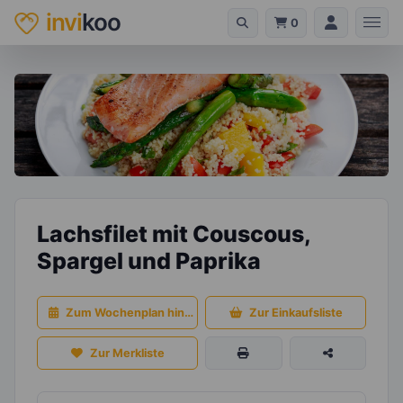
invi
koo
0
Lachsfilet mit Couscous,
Spargel und Paprika
Zum Wochenplan hinzufügen
Zur Einkaufsliste
Zur Merkliste