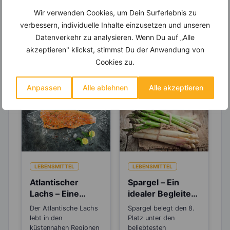
um Deine Ernährung optimal zu gestalten.
Wir verwenden Cookies, um Dein Surferlebnis zu
verbessern, individuelle Inhalte einzusetzen und unseren
Datenverkehr zu analysieren. Wenn Du auf „Alle
akzeptieren" klickst, stimmst Du der Anwendung von
Erfahre mehr über die Zutaten
Cookies zu.
dieses Rezepts
Anpassen
Alle ablehnen
Alle akzeptieren
LEBENSMITTEL
LEBENSMITTEL
Atlantischer
Spargel – Ein
Lachs – Eine
idealer Begleiter
fantastische
beim Abnehmen
Der Atlantische Lachs
Spargel belegt den 8.
Omega-3-Quelle
und Detoxen
lebt in den
Platz unter den
küstennahen Regionen
beliebtesten