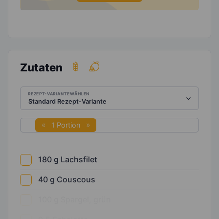
Zutaten
REZEPT-VARIANTE WÄHLEN
1 Portion
180
g
Lachsfilet
40
g
Couscous
100
g
Spargel, grün