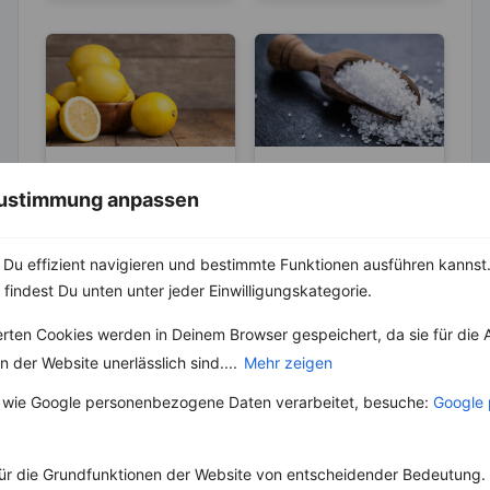
LEBENSMITTEL
ABNEHMEN
 Zustimmung anpassen
KRÄUTER & GEWÜRZE
Sind Zitronen
sauer oder
Salz – Die
basisch?
Abnehmbremse
Du effizient navigieren und bestimmte Funktionen ausführen kannst. 
Wer Zitronen mag, hat
zu 100 % auch schon
 findest Du unten unter jeder Einwilligungskategorie.
Salz ist ein
den Spruch „Sauer
lebenswichtiger Stoff
macht lustig!“
erten Cookies werden in Deinem Browser gespeichert, da sie für die 
und aus unserer Küche
gehört....
nicht mehr weg zu
 der Website unerlässlich sind....
Mehr zeigen
denken. Der...
 wie Google personenbezogene Daten verarbeitet, besuche:
Google 
ür die Grundfunktionen der Website von entscheidender Bedeutung. 