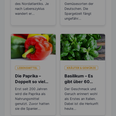
des Nordatlantiks. Je
Gemüsesorten der
nach Lebenszyklus
Deutschen. Die
wandert er...
Spargelzeit fängt
ungefähr...
LEBENSMITTEL
KRÄUTER & GEWÜRZE
Die Paprika –
Basilikum – Es
Doppelt so viel
gibt über 60
Vitamin C, wie die
verschiedene
Erst seit 200 Jahren
Der Geschmack und
Zitrone
Arten
wird die Paprika als
Geruch erinnert wohl
Nahrungsmittel
als Erstes an Italien.
genutzt. Zuvor hatten
Dabei ist die Herkunft
sie die Spanier...
heute...