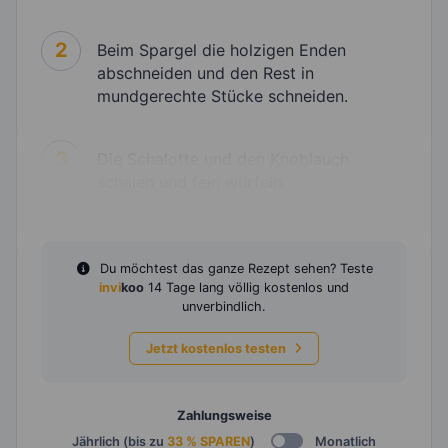
2
Beim Spargel die holzigen Enden
abschneiden und den Rest in
mundgerechte Stücke schneiden.
3
Die Schalotte und den Knoblauch
schälen und fein würfeln.
Du möchtest das ganze Rezept sehen? Teste
invi
koo
14 Tage lang völlig kostenlos und
unverbindlich.
Jetzt kostenlos testen
Zahlungsweise
Jährlich (bis zu
33 % SPAREN
)
Monatlich