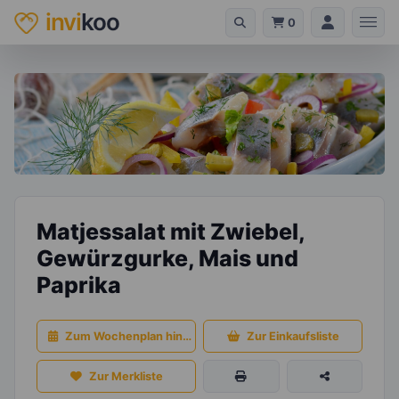
invi
koo
0
Matjessalat mit Zwiebel,
Gewürzgurke, Mais und
Paprika
Zum Wochenplan hinzufügen
Zur Einkaufsliste
Zur Merkliste