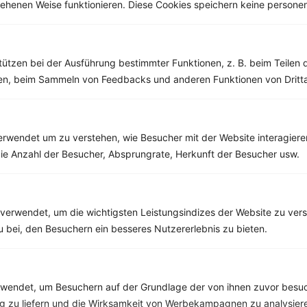
esehenen Weise funktionieren. Diese Cookies speichern keine perso
Weitere Low Carb Rezepte
tützen bei der Ausführung bestimmter Funktionen, z. B. beim Teilen 
Feldsalat mit Tomate und Feta
men, beim Sammeln von Feedbacks und anderen Funktionen von Dritta
‹
Kalorien:
446 kcal
›
Fett:
29 g
Eiweiß:
23 g
Kohlehydrate:
18 g
rwendet um zu verstehen, wie Besucher mit der Website interagiere
ie Anzahl der Besucher, Absprungrate, Herkunft der Besucher usw.
Rezepte mit 500 bis 600 kcal
verwendet, um die wichtigsten Leistungsindizes der Website zu ver
Rezepte
zu bei, den Besuchern ein besseres Nutzererlebnis zu bieten.
Dinkel-Flammkuchen mit Paprika und Zwiebeln
endet, um Besuchern auf der Grundlage der von ihnen zuvor besuc
‹
Kalorien:
556 kcal
›
 zu liefern und die Wirksamkeit von Werbekampagnen zu analysier