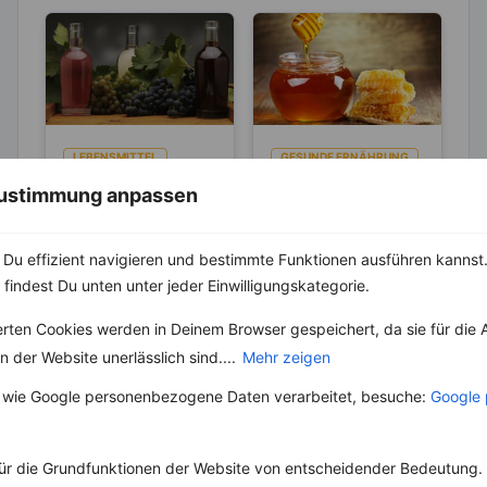
LEBENSMITTEL
GESUNDE ERNÄHRUNG
LEBENSMITTEL
Rot- und
 Zustimmung anpassen
Weißweinessig –
Honig oder
zuckerärmere
Zucker, was ist
Weinessige werden aus
Du effizient navigieren und bestimmte Funktionen ausführen kannst. 
Alternativen zum
gesünder?
rotem oder weißem
Honig ist bei uns ein
Balsamico
 findest Du unten unter jeder Einwilligungskategorie.
Traubenwein
beliebter Brotaufstrich,
hergestellt. Die
wird aber auch gerne
erten Cookies werden in Deinem Browser gespeichert, da sie für die 
Herstellung geschieht
wegen seines leicht
unter einem speziellen
karamelligen...
 der Website unerlässlich sind....
Mehr zeigen
Gärverfahren....
 wie Google personenbezogene Daten verarbeitet, besuche:
Google 
ür die Grundfunktionen der Website von entscheidender Bedeutung. 