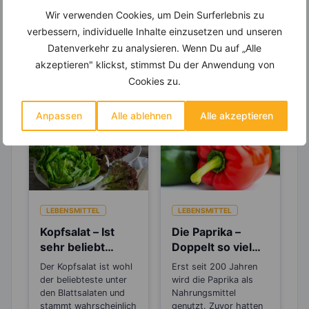
Wir verwenden Cookies, um Dein Surferlebnis zu
verbessern, individuelle Inhalte einzusetzen und unseren
Datenverkehr zu analysieren. Wenn Du auf „Alle
Erfahre mehr über die Zutaten
akzeptieren" klickst, stimmst Du der Anwendung von
dieses Rezepts
Cookies zu.
Anpassen
Alle ablehnen
Alle akzeptieren
LEBENSMITTEL
LEBENSMITTEL
Kopfsalat – Ist
Die Paprika –
sehr beliebt
Doppelt so viel
wegen seiner
Vitamin C, wie die
Der Kopfsalat ist wohl
Erst seit 200 Jahren
beruhigenden
Zitrone
der beliebteste unter
wird die Paprika als
Wirkung
den Blattsalaten und
Nahrungsmittel
stammt wahrscheinlich
genutzt. Zuvor hatten