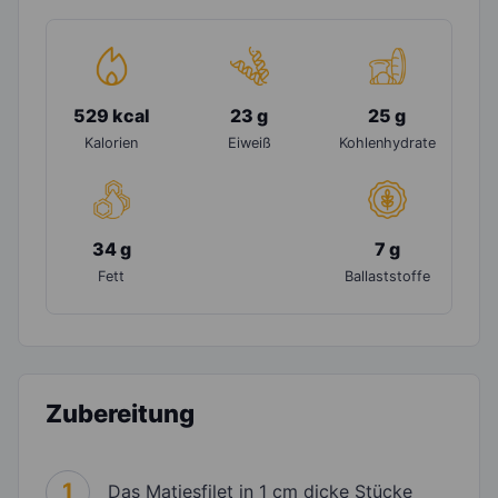
529 kcal
23 g
25 g
Kalorien
Eiweiß
Kohlenhydrate
34 g
7 g
Fett
Ballaststoffe
Zubereitung
1
Das Matjesfilet in 1 cm dicke Stücke