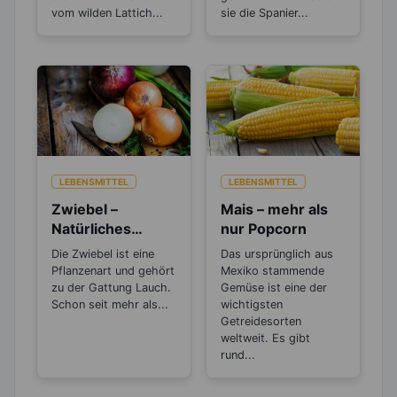
vom wilden Lattich...
sie die Spanier...
LEBENSMITTEL
LEBENSMITTEL
Zwiebel –
Mais – mehr als
Natürliches
nur Popcorn
Antibiotikum und
Die Zwiebel ist eine
Das ursprünglich aus
„Wunder“-
Pflanzenart und gehört
Mexiko stammende
Heilmittel
zu der Gattung Lauch.
Gemüse ist eine der
Schon seit mehr als...
wichtigsten
Getreidesorten
weltweit. Es gibt
rund...