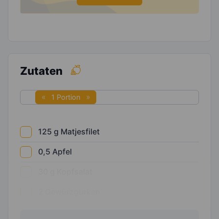
Zutaten
1 Portion
125
g
Matjesfilet
0,5
Apfel
30
g
Kopfsalat
2
Gewürzgurken