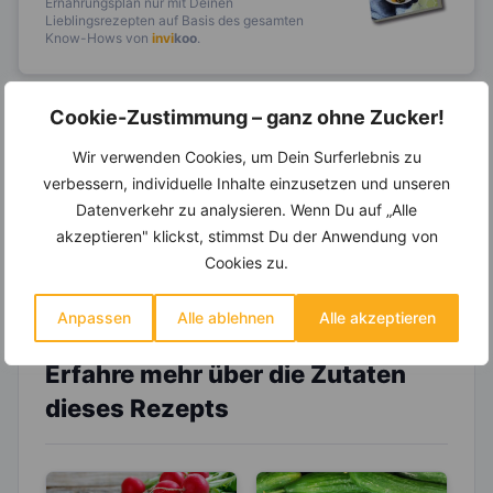
Ernährungsplan nur mit Deinen
Lieblingsrezepten auf Basis des gesamten
Know-Hows von
invi
koo
.
Cookie-Zustimmung – ganz ohne Zucker!
14.000 Rezepte, autom.
Wir verwenden Cookies, um Dein Surferlebnis zu
Wochenplaner,
dynamische
verbessern, individuelle Inhalte einzusetzen und unseren
Einkaufsliste und noch mehr?
Datenverkehr zu analysieren. Wenn Du auf „Alle
Entdecke die
invi
koo
-Mitgliedschaft und erhalte
akzeptieren" klickst, stimmst Du der Anwendung von
viele hilfreiche und zeitsparende Möglichkeiten,
Cookies zu.
um Deine Ernährung optimal zu gestalten.
Anpassen
Alle ablehnen
Alle akzeptieren
Erfahre mehr über die Zutaten
dieses Rezepts