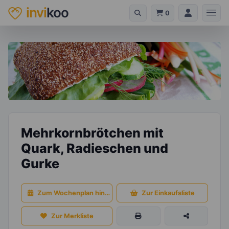
invi
koo
0
Mehrkornbrötchen mit
Quark, Radieschen und
Gurke
Zum Wochenplan hinzufügen
Zur Einkaufsliste
Zur Merkliste