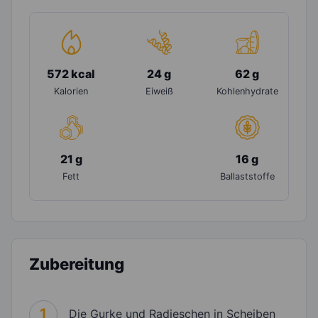
572 kcal
24 g
62 g
Kalorien
Eiweiß
Kohlenhydrate
21 g
16 g
Fett
Ballaststoffe
Zubereitung
1
Die Gurke und Radieschen in Scheiben