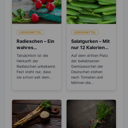
LEBENSMITTEL
LEBENSMITTEL
Radieschen – Ein
Salatgurken – Mit
wahres
nur 12 Kalorien
Antibiotikum
sind sie wahre
Tatsächlich ist die
Auf dem dritten Platz
Schlankmacher!
Herkunft der
der beliebtesten
Radieschen unbekannt.
Gemüsesorten der
Fest steht nur, dass
Deutschen stehen
sie schon seit dem...
nach Tomaten und
Möhren die...