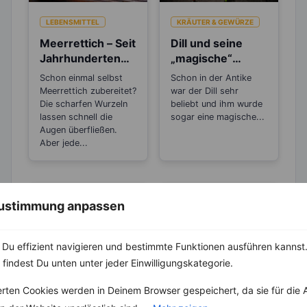
LEBENSMITTEL
KRÄUTER & GEWÜRZE
Meerrettich – Seit
Dill und seine
Jahrhunderten
„magische“
als Heilpflanze
Wirkung
Schon einmal selbst
Schon in der Antike
bekannt!
Meerrettich zubereitet?
war der Dill sehr
Die scharfen Wurzeln
beliebt und ihm wurde
lassen schnell die
sogar eine magische...
Augen überfließen.
Aber jede...
 Zustimmung anpassen
Du effizient navigieren und bestimmte Funktionen ausführen kannst. 
 findest Du unten unter jeder Einwilligungskategorie.
ABNEHMEN
KRÄUTER & GEWÜRZE
erten Cookies werden in Deinem Browser gespeichert, da sie für die 
KRÄUTER & GEWÜRZE
Pfeffer- Die