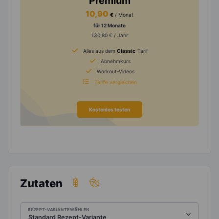
Premium
10,90
€
/ Monat
für 12 Monate
130,80 € / Jahr
Alles aus dem
Classic
-Tarif
Abnehmkurs
Workout-Videos
Tarife vergleichen
Kostenlos testen
Zutaten
REZEPT-VARIANTE WÄHLEN