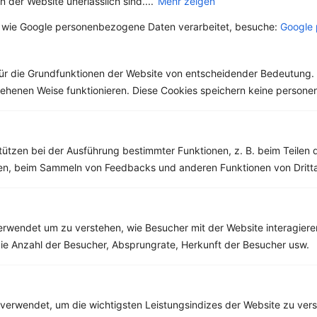
 der Website unerlässlich sind....
Mehr zeigen
Unterschiede
Salz – Die
zwischen den
Abnehmbremse
Die Heimat des echten
 wie Google personenbezogene Daten verarbeitet, besuche:
Google 
Sorten
Pfeffers ist die
Salz ist ein
Malabarküste in Indien.
lebenswichtiger Stoff
Dort ist auch das
und aus unserer Küche
ür die Grundfunktionen der Website von entscheidender Bedeutung. 
Klima...
nicht mehr weg zu
esehenen Weise funktionieren. Diese Cookies speichern keine perso
denken. Der...
tützen bei der Ausführung bestimmter Funktionen, z. B. beim Teilen 
men, beim Sammeln von Feedbacks und anderen Funktionen von Dritta
Weitere Vegane Rezepte
rwendet um zu verstehen, wie Besucher mit der Website interagiere
Sojamilchshake mit Quark, Brombeeren und Erdbeeren
ie Anzahl der Besucher, Absprungrate, Herkunft der Besucher usw.
‹
Kalorien:
351 kcal
›
Fett:
11 g
Eiweiß:
19 g
verwendet, um die wichtigsten Leistungsindizes der Website zu ver
Kohlehydrate:
37 g