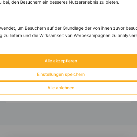
zu bei, den Besuchern ein besseres Nutzererlebnis zu bieten.
Rezepte mit 500 bis 600 kcal
endet, um Besuchern auf der Grundlage der von ihnen zuvor besuc
Rezepte
 zu liefern und die Wirksamkeit von Werbekampagnen zu analysier
Zucchinisuppe mit Kartoffeln und Champignons
Alle akzeptieren
‹
Kalorien:
532 kcal
›
Einstellungen speichern
Fett:
23 g
Eiweiß:
17 g
Alle ablehnen
Kohlehydrate:
54 g