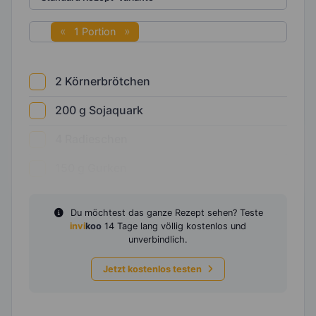
1 Portion
2
Körnerbrötchen
200
g
Sojaquark
4
Radieschen
150
g
Gurken
Du möchtest das ganze Rezept sehen? Teste
invi
koo
14 Tage lang völlig kostenlos und
unverbindlich.
Jetzt kostenlos testen