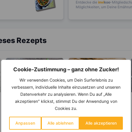
Entdecke die
invi
koo
-Mitgliedscha
Möglichkeiten, um Deine Ernährung
ieses Rezepts
Cookie-Zustimmung – ganz ohne Zucker!
Wir verwenden Cookies, um Dein Surferlebnis zu
verbessern, individuelle Inhalte einzusetzen und unseren
Datenverkehr zu analysieren. Wenn Du auf „Alle
akzeptieren" klickst, stimmst Du der Anwendung von
KRÄUTER & GEWÜRZE
KRÄUTER & GEWÜRZE
Cookies zu.
Thymian – wirkt
Senf – Wirkt
entzündungshemm
antibakteriell,
end sowie bei
entzündungshemm
Anpassen
Alle ablehnen
Alle akzeptieren
Thymian gehört zur
Bereits die Griechen
Husten und
end und Blutdruck
Familie der
benutzten Senf im 4.