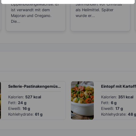
Erkältungen
senkend
Lippenblütengewächse. Er
Jahrhundert vor Christus
ist verwandt mit dem
als Heilmittel. Später
Majoran und Oregano.
wurde er...
Die...
Sellerie-Pastinakengemüse mit veganem Dip
Kalorien:
527 kcal
Kalorien:
351 kcal
Fett:
24 g
Fett:
6 g
Eiweiß:
16 g
Eiweiß:
17 g
Kohlehydrate:
61 g
Kohlehydrate:
48 