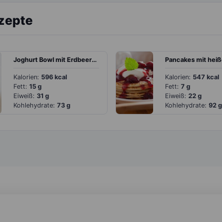
ezepte
Joghurt Bowl mit Erdbeeren, Blaubeeren, Mango und Granola
Kalorien:
596 kcal
Kalorien:
547 kcal
Fett:
15 g
Fett:
7 g
Eiweiß:
31 g
Eiweiß:
22 g
Kohlehydrate:
73 g
Kohlehydrate:
92 g