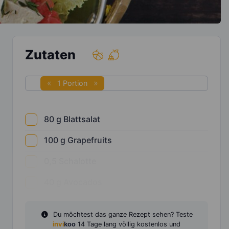
Zutaten
1 Portion
80
g
Blattsalat
100
g
Grapefruits
0,5
Schalotte
40
g
Avocados
Du möchtest das ganze Rezept sehen? Teste
invi
koo
14 Tage lang völlig kostenlos und