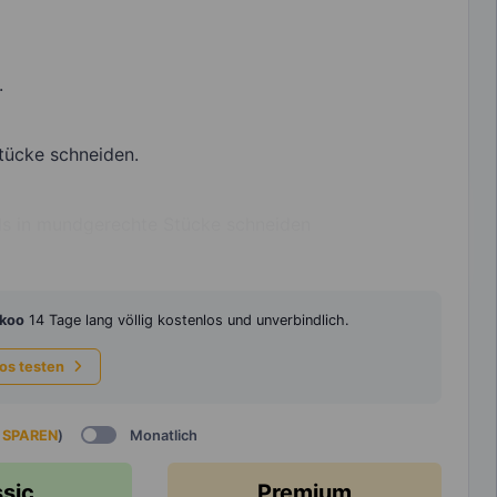
.
tücke schneiden.
lls in mundgerechte Stücke schneiden
koo
14 Tage lang völlig kostenlos und unverbindlich.
los testen
 SPAREN
)
Monatlich
ssic
Premium