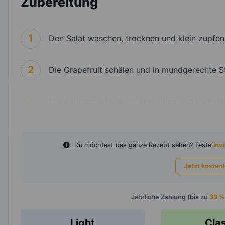
Zubereitung
1
Den Salat waschen, trocknen und klein zupfen
2
Die Grapefruit schälen und in mundgerechte S
3
Die Avocado halbieren, entkernen und ebenfa
Du möchtest das ganze Rezept sehen? Teste
invi
Jetzt kosten
Jährliche Zahlung (bis zu
33 %
Light
Cla