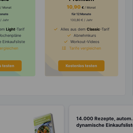
10,90
/ Monat
€
/ Monat
Monate
für 12 Monate
 / Jahr
130,80 € / Jahr
dem
Light
-Tarif
Alles aus dem
Classic
-Tarif
Wochenpläne
Abnehmkurs
 Einkaufsliste
Workout-Videos
vergleichen
Tarife vergleichen
s testen
Kostenlos testen
14.000 Rezepte, autom.
dynamische Einkaufslis