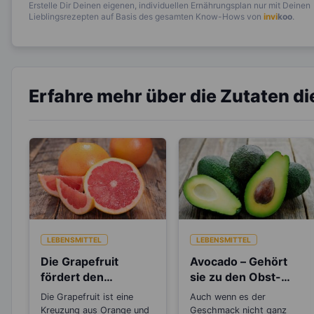
Erstelle Dir Deinen eigenen, individuellen Ernährungsplan nur mit Deinen
Lieblingsrezepten auf Basis des gesamten Know-Hows von
invi
koo
.
Erfahre mehr über die Zutaten d
LEBENSMITTEL
LEBENSMITTEL
Die Grapefruit
Avocado – Gehört
fördert den
sie zu den Obst-
Fettabbau in der
oder
Die Grapefruit ist eine
Auch wenn es der
Leber
Gemüsesorten?
Kreuzung aus Orange und
Geschmack nicht ganz