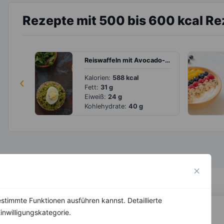
Rezepte mit 500 bis 600 kcal R
Reiswaffeln mit Avocado-Erbsen-Guacamole
‹
Kalorien:
588 kcal
Fett:
31 g
Eiweiß:
24 g
Kohlehydrate:
40 g
stimmte Funktionen ausführen kannst. Detaillierte
inwilligungskategorie.