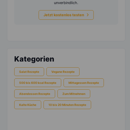
unverbindlich.
Jetzt kostenlos testen
Kategorien
Salat Rezepte
Vegane Rezepte
500 bis 600 kcal Rezepte
Mittagessen Rezepte
Abendessen Rezepte
Zum Mitnehmen
Kalte Küche
10 bis 20 Minuten Rezepte