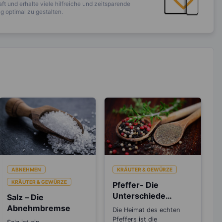
ft und erhalte viele hilfreiche und zeitsparende
 optimal zu gestalten.
ABNEHMEN
KRÄUTER & GEWÜRZE
KRÄUTER & GEWÜRZE
Pfeffer- Die
Unterschiede
Salz – Die
zwischen den
Abnehmbremse
Die Heimat des echten
Sorten
Pfeffers ist die