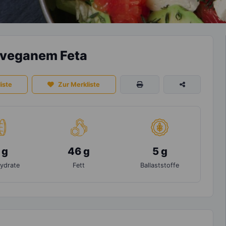
d veganem Feta
iste
Zur Merkliste
 g
46 g
5 g
ydrate
Fett
Ballaststoffe