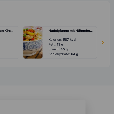
Pancakes mit heißen Kirschen
Nudelpfanne mit Hähnchen, Erbsen und Paprika
Kalorien:
587 kcal
›
Fett:
13 g
Eiweiß:
45 g
Kohlehydrate:
64 g