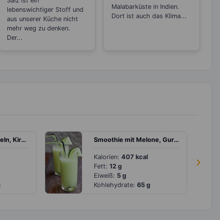
Salz ist ein
Malabarküste in Indien.
lebenswichtiger Stoff und
Dort ist auch das Klima...
aus unserer Küche nicht
mehr weg zu denken.
Der...
Eintopf mit Kartoffeln, Kirschtomaten und Paprika
Smoothie mit Melone, Gurke und Ingwer
Kalorien:
407 kcal
›
Fett:
12 g
Eiweiß:
5 g
g
Kohlehydrate:
65 g