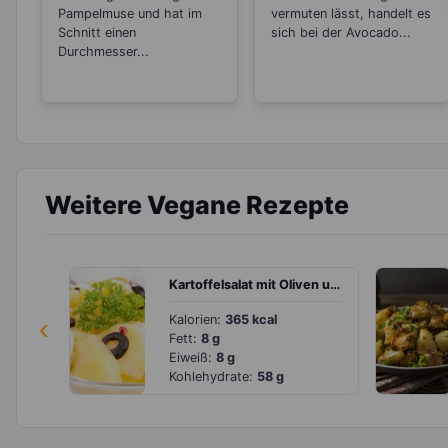
Pampelmuse und hat im
vermuten lässt, handelt es
Schnitt einen
sich bei der Avocado...
Durchmesser...
Weitere Vegane Rezepte
Kartoffelsalat mit Oliven und Zwiebeln
‹
Kalorien:
365 kcal
Fett:
8 g
Eiweiß:
8 g
Kohlehydrate:
58 g