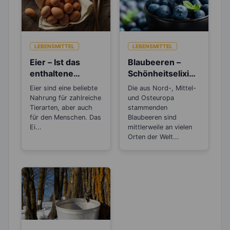
LEBENSMITTEL
LEBENSMITTEL
Eier – Ist das
Blaubeeren –
enthaltene
Schönheitselixier
Cholesterin
für die Haut und
Eier sind eine beliebte
Die aus Nord-, Mittel-
gesundheitsschä
gut beim
Nahrung für zahlreiche
und Osteuropa
dlich?
Abnehmen
Tierarten, aber auch
stammenden
für den Menschen. Das
Blaubeeren sind
Ei...
mittlerweile an vielen
Orten der Welt...