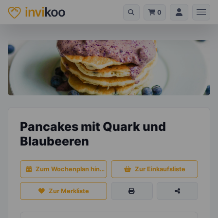
invi
koo
0
Pancakes mit Quark und
Blaubeeren
Zum Wochenplan hinzufügen
Zur Einkaufsliste
Zur Merkliste