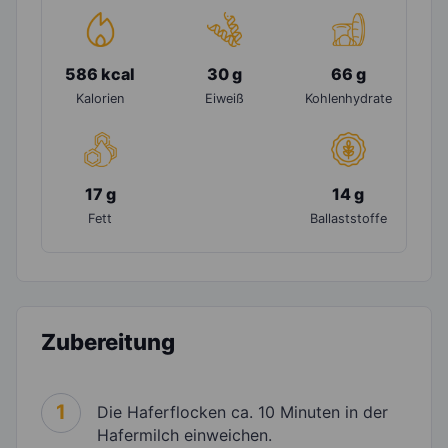
586 kcal
30 g
66 g
Kalorien
Eiweiß
Kohlenhydrate
17 g
14 g
Fett
Ballaststoffe
Zubereitung
1
Die Haferflocken ca. 10 Minuten in der
Hafermilch einweichen.