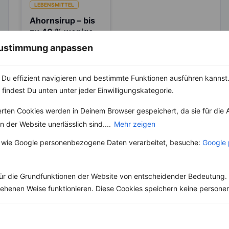
LEBENSMITTEL
Ahornsirup – bis
zu 40 % weniger
Kalorien als
 Zustimmung anpassen
Besonders in Kanada
Zucker
und Amerika gehört
der Ahornsirup bzw.
Maple Syrup wohl zu
Du effizient navigieren und bestimmte Funktionen ausführen kannst. 
den Klassikern,...
 findest Du unten unter jeder Einwilligungskategorie.
erten Cookies werden in Deinem Browser gespeichert, da sie für die 
 der Website unerlässlich sind....
Mehr zeigen
 wie Google personenbezogene Daten verarbeitet, besuche:
Google 
Weitere Vegetarische Rezepte
ür die Grundfunktionen der Website von entscheidender Bedeutung. 
esehenen Weise funktionieren. Diese Cookies speichern keine perso
Beeren-Muffins mit Haferflocken
‹
Kalorien:
553 kcal
›
Fett:
7 g
Eiweiß:
11 g