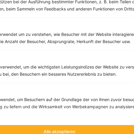
tützen bei der Ausführung bestimmter Funktionen, z. B. beim Teilen 
Kohlehydrate:
100 g
men, beim Sammeln von Feedbacks und anderen Funktionen von Dritta
rwendet um zu verstehen, wie Besucher mit der Website interagiere
Rezepte mit 500 bis 600 kcal
ie Anzahl der Besucher, Absprungrate, Herkunft der Besucher usw.
Rezepte
verwendet, um die wichtigsten Leistungsindizes der Website zu ver
Brot mit Obazda, Gurke und Radieschen
zu bei, den Besuchern ein besseres Nutzererlebnis zu bieten.
‹
Kalorien:
591 kcal
›
Fett:
25 g
Eiweiß:
29 g
Kohlehydrate:
61 g
endet, um Besuchern auf der Grundlage der von ihnen zuvor besuc
 zu liefern und die Wirksamkeit von Werbekampagnen zu analysier
Alle akzeptieren