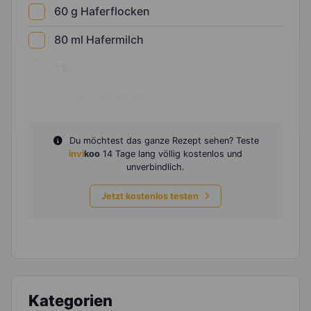
60
g
Haferflocken
80
ml
Hafermilch
1
Ei
150
g
Blaubeeren
Du möchtest das ganze Rezept sehen? Teste
invi
koo
14 Tage lang völlig kostenlos und
unverbindlich.
Jetzt kostenlos testen
Kategorien