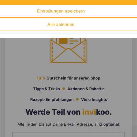
Einstellungen speichern
Alle ablehnen
10 %
Gutschein für unseren Shop
Tipps & Tricks
Aktionen & Rabatte
Rezept-Empfehlungen
Viele Insights
Werde Teil von
invi
koo
.
Alle Felder, bis auf Deine E-Mail Adresse, sind
optional
.