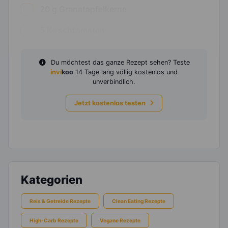
20
g
Granatapfelkerne
5
Kirschtomaten
Du möchtest das ganze Rezept sehen? Teste
invi
koo
14 Tage lang völlig kostenlos und
unverbindlich.
Jetzt kostenlos testen
Kategorien
Reis & Getreide Rezepte
Clean Eating Rezepte
High-Carb Rezepte
Vegane Rezepte