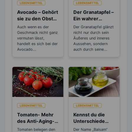
LEBENSMITTEL
LEBENSMITTEL
Avocado – Gehört
Der Granatapfel –
sie zu den Obst-
Ein wahrer
oder
Jungbrunnen
Auch wenn es der
Der Granatapfel glänzt
Gemüsesorten?
Geschmack nicht ganz
nicht nur durch sein
vermuten lässt,
Äußeres und inneres
handelt es sich bei der
Aussehen, sondern
Avocado...
auch durch seine...
LEBENSMITTEL
LEBENSMITTEL
Tomaten- Mehr
Kennst du die
des Anti-Aging-
Unterschiede
Stoffs Lycopin
beim Balsamico
Tomaten belegen den
Der Name „Balsam“