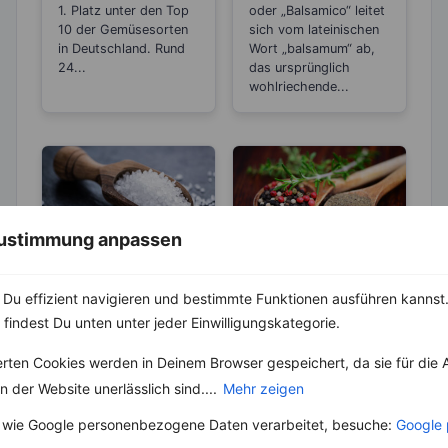
durchs
Essig?
1. Platz unter den Top
oder „Balsamico“ leitet
Einkochen?
10 der Gemüsesorten
sich vom lateinischen
in Deutschland. Rund
Wort „balsamum“ ab,
24...
das ursprünglich
wohlriechende...
 Zustimmung anpassen
ABNEHMEN
KRÄUTER & GEWÜRZE
Du effizient navigieren und bestimmte Funktionen ausführen kannst. 
KRÄUTER & GEWÜRZE
Pfeffer- Die
 findest Du unten unter jeder Einwilligungskategorie.
Unterschiede
Salz – Die
zwischen den
Abnehmbremse
Die Heimat des echten
erten Cookies werden in Deinem Browser gespeichert, da sie für die 
Sorten
Pfeffers ist die
Salz ist ein
 der Website unerlässlich sind....
Mehr zeigen
Malabarküste in Indien.
lebenswichtiger Stoff
Dort ist auch das
und aus unserer Küche
 wie Google personenbezogene Daten verarbeitet, besuche:
Google 
Klima...
nicht mehr weg zu