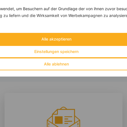
endet, um Besuchern auf der Grundlage der von ihnen zuvor besuc
 zu liefern und die Wirksamkeit von Werbekampagnen zu analysier
Folienkartoffel mit Meerrettichquark und Radieschen
‹
Kalorien:
380 kcal
›
Fett:
7 g
Alle akzeptieren
Eiweiß:
29 g
Kohlehydrate:
44 g
Einstellungen speichern
Alle ablehnen