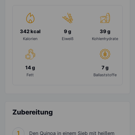
342 kcal
9 g
39 g
Kalorien
Eiweiß
Kohlenhydrate
14 g
7 g
Fett
Ballaststoffe
Zubereitung
1
Den Quinoa in einem Sieb mit heißem