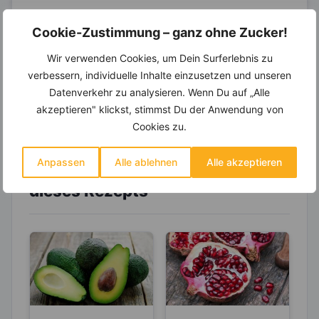
14.000 Rezepte, autom.
Cookie-Zustimmung – ganz ohne Zucker!
Wochenplaner,
dynamische
Einkaufsliste und noch mehr?
Wir verwenden Cookies, um Dein Surferlebnis zu
Entdecke die
invi
koo
-Mitgliedschaft und erhalte
verbessern, individuelle Inhalte einzusetzen und unseren
viele hilfreiche und zeitsparende Möglichkeiten,
Datenverkehr zu analysieren. Wenn Du auf „Alle
um Deine Ernährung optimal zu gestalten.
akzeptieren" klickst, stimmst Du der Anwendung von
Cookies zu.
Anpassen
Alle ablehnen
Alle akzeptieren
Erfahre mehr über die Zutaten
dieses Rezepts