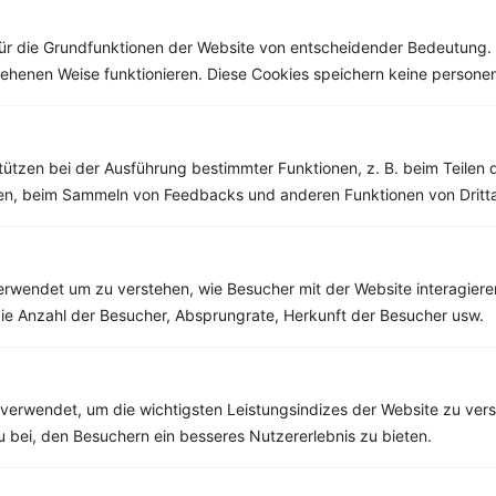
denken. Der...
ür die Grundfunktionen der Website von entscheidender Bedeutung. 
esehenen Weise funktionieren. Diese Cookies speichern keine perso
Weitere Vegetarische Rezepte
tützen bei der Ausführung bestimmter Funktionen, z. B. beim Teilen 
men, beim Sammeln von Feedbacks und anderen Funktionen von Dritta
Shake mit Mango, Joghurt und Mandelmus
‹
Kalorien:
462 kcal
›
rwendet um zu verstehen, wie Besucher mit der Website interagiere
Fett:
18 g
ie Anzahl der Besucher, Absprungrate, Herkunft der Besucher usw.
Eiweiß:
14 g
Kohlehydrate:
55 g
verwendet, um die wichtigsten Leistungsindizes der Website zu ver
zu bei, den Besuchern ein besseres Nutzererlebnis zu bieten.
Rezepte mit 300 bis 400 kcal
Rezepte