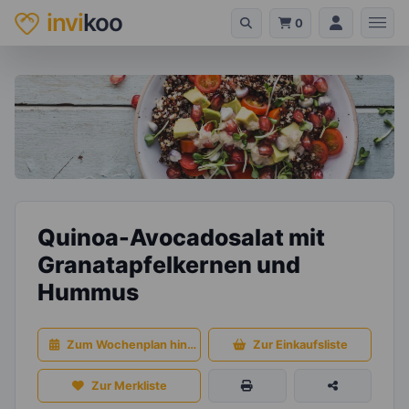
invi
koo
0
Quinoa-Avocadosalat mit
Granatapfelkernen und
Hummus
Zum Wochenplan hinzufügen
Zur Einkaufsliste
Zur Merkliste