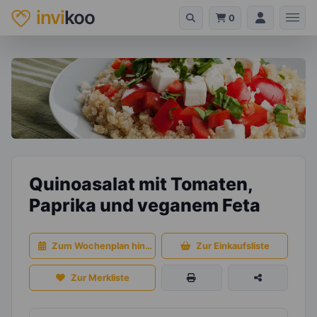
invi
koo
0
Quinoasalat mit Tomaten,
Paprika und veganem Feta
Zum Wochenplan hinzufügen
Zur Einkaufsliste
Zur Merkliste