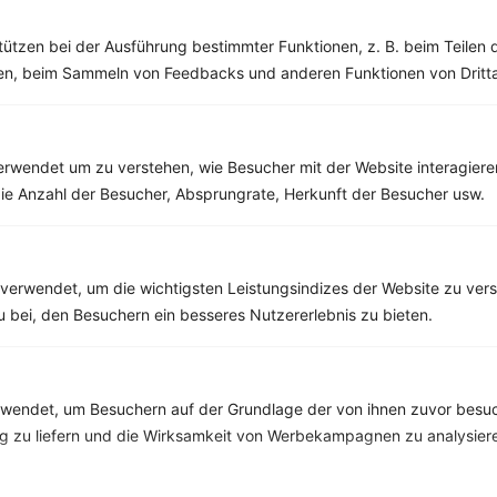
‹
Kalorien:
516 kcal
›
tützen bei der Ausführung bestimmter Funktionen, z. B. beim Teilen 
Fett:
18 g
men, beim Sammeln von Feedbacks und anderen Funktionen von Dritta
Eiweiß:
23 g
Kohlehydrate:
51 g
rwendet um zu verstehen, wie Besucher mit der Website interagiere
ie Anzahl der Besucher, Absprungrate, Herkunft der Besucher usw.
Rezepte mit 500 bis 600 kcal
Rezepte
verwendet, um die wichtigsten Leistungsindizes der Website zu ver
zu bei, den Besuchern ein besseres Nutzererlebnis zu bieten.
Dinkelflakes mit Banane, Rosinen, Goji Beeren und Walnüssen
‹
Kalorien:
590 kcal
›
Fett:
13 g
endet, um Besuchern auf der Grundlage der von ihnen zuvor besuc
Eiweiß:
12 g
 zu liefern und die Wirksamkeit von Werbekampagnen zu analysier
Kohlehydrate:
94 g