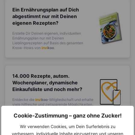
Ein Ernährungsplan auf Dich
abgestimmt
nur mit Deinen
eigenen Rezepten?
Erstelle Dir Deinen eigenen, individuellen
Ernährungsplan nur mit Deinen
Lieblingsrezepten auf Basis des gesamten
Know-Hows von
invi
koo
.
14.000 Rezepte, autom.
Wochenplaner,
dynamische
Einkaufsliste und noch mehr?
Entdecke die
invi
koo
-Mitgliedschaft und erhalte
viele hilfreiche und zeitsparende Möglichkeiten,
um Deine Ernährung optimal zu gestalten.
Cookie-Zustimmung – ganz ohne Zucker!
Wir verwenden Cookies, um Dein Surferlebnis zu
verbessern, individuelle Inhalte einzusetzen und unseren