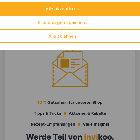
Alle akzeptieren
Einstellungen speichern
Alle ablehnen
10 %
Gutschein für unseren Shop
Tipps & Tricks
Aktionen & Rabatte
Rezept-Empfehlungen
Viele Insights
Werde Teil von
invi
koo
.