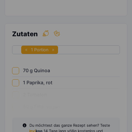
Zutaten
1 Portion
70
g
Quinoa
1
Paprika, rot
2
Tomaten
60
g
Feta, vegan
Du möchtest das ganze Rezept sehen? Teste
invi
koo
14 Tage lang völlig kostenlos und