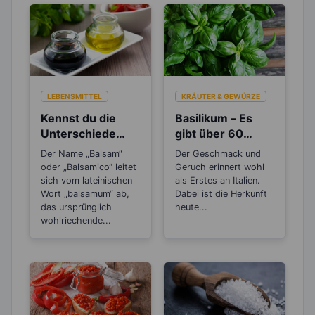
LEBENSMITTEL
KRÄUTER & GEWÜRZE
Kennst du die
Basilikum – Es
Unterschiede
gibt über 60
beim Balsamico
verschiedene
Der Name „Balsam“
Der Geschmack und
Essig?
Arten
oder „Balsamico“ leitet
Geruch erinnert wohl
sich vom lateinischen
als Erstes an Italien.
Wort „balsamum“ ab,
Dabei ist die Herkunft
das ursprünglich
heute...
wohlriechende...