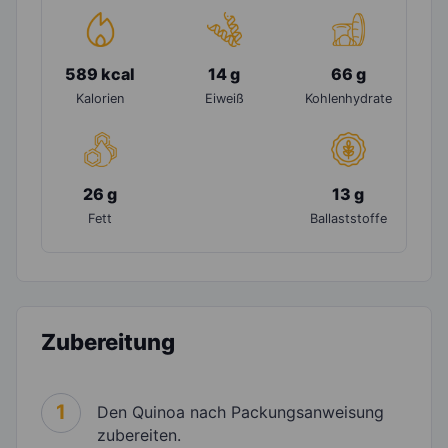
589 kcal
14 g
66 g
Kalorien
Eiweiß
Kohlenhydrate
26 g
13 g
Fett
Ballaststoffe
Zubereitung
1
Den Quinoa nach Packungsanweisung
zubereiten.