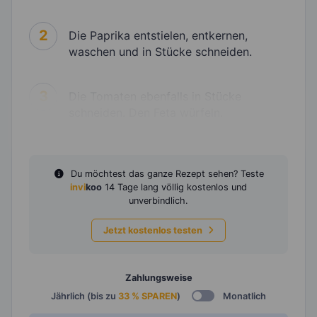
2
Die Paprika entstielen, entkernen,
waschen und in Stücke schneiden.
3
Die Tomaten ebenfalls in Stücke
schneiden. Den Feta würfeln.
Du möchtest das ganze Rezept sehen? Teste
invi
koo
14 Tage lang völlig kostenlos und
unverbindlich.
Jetzt kostenlos testen
Zahlungsweise
Jährlich (bis zu
33 % SPAREN
)
Monatlich