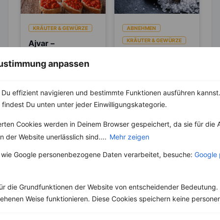
KRÄUTER & GEWÜRZE
ABNEHMEN
KRÄUTER & GEWÜRZE
Ajvar –
Orientalischer
Salz – Die
 Zustimmung anpassen
Gemüsekaviar
Abnehmbremse
Die Würzpaste Ajvar
aus Paprika
hat ihren Ursprung im
Salz ist ein
Balkan und wird
lebenswichtiger Stoff
Du effizient navigieren und bestimmte Funktionen ausführen kannst. 
besonders in den
und aus unserer Küche
 findest Du unten unter jeder Einwilligungskategorie.
südeuropäischen
nicht mehr weg zu
Ländern...
denken. Der...
erten Cookies werden in Deinem Browser gespeichert, da sie für die 
 der Website unerlässlich sind....
Mehr zeigen
 wie Google personenbezogene Daten verarbeitet, besuche:
Google 
Weitere Vegane Rezepte
ür die Grundfunktionen der Website von entscheidender Bedeutung. 
esehenen Weise funktionieren. Diese Cookies speichern keine perso
Kichererbsensalat mit Tomaten