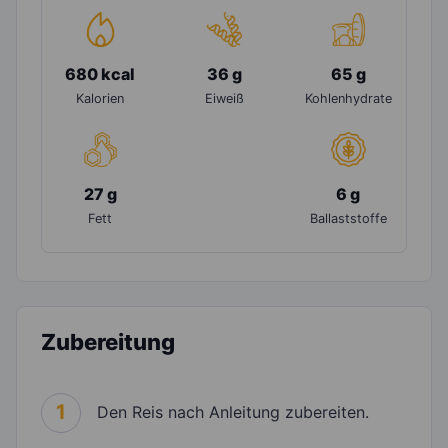
680 kcal
36 g
65 g
Kalorien
Eiweiß
Kohlenhydrate
27 g
6 g
Fett
Ballaststoffe
Zubereitung
1
Den Reis nach Anleitung zubereiten.