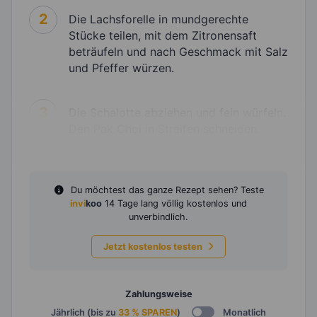
2
Die Lachsforelle in mundgerechte
Stücke teilen, mit dem Zitronensaft
beträufeln und nach Geschmack mit Salz
und Pfeffer würzen.
3
Die Schalotte abziehen und fein würfeln.
Den Pak Choi in Streifen schneiden.
Du möchtest das ganze Rezept sehen? Teste
invi
koo
14 Tage lang völlig kostenlos und
unverbindlich.
Jetzt kostenlos testen
Zahlungsweise
Jährlich (bis zu
33 % SPAREN
)
Monatlich