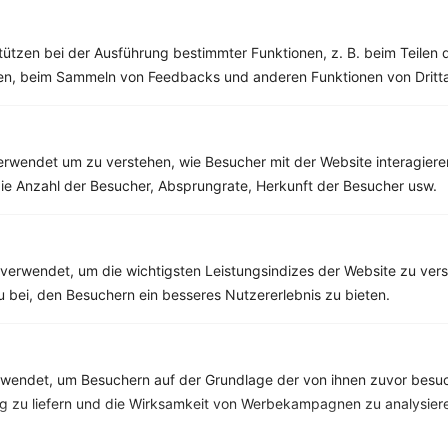
Bananenquark mit Mandeln
tützen bei der Ausführung bestimmter Funktionen, z. B. beim Teilen 
‹
Kalorien:
542 kcal
›
Fett:
19 g
men, beim Sammeln von Feedbacks und anderen Funktionen von Dritta
Eiweiß:
40 g
Kohlehydrate:
46 g
rwendet um zu verstehen, wie Besucher mit der Website interagiere
ie Anzahl der Besucher, Absprungrate, Herkunft der Besucher usw.
Rezepte mit 600 bis 700 kcal
Rezepte
verwendet, um die wichtigsten Leistungsindizes der Website zu ver
zu bei, den Besuchern ein besseres Nutzererlebnis zu bieten.
Hähnchenbrustfilet mit Blattspinat, rote Bete, Orange und Feta
‹
Kalorien:
665 kcal
›
Fett:
27 g
endet, um Besuchern auf der Grundlage der von ihnen zuvor besuc
Eiweiß:
67 g
 zu liefern und die Wirksamkeit von Werbekampagnen zu analysier
Kohlehydrate:
30 g