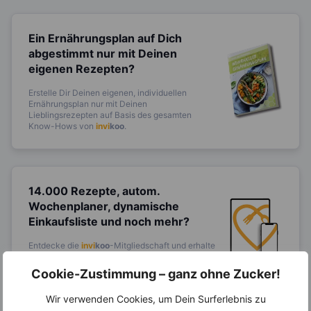
Ein Ernährungsplan auf Dich
abgestimmt
nur mit Deinen
eigenen Rezepten?
Erstelle Dir Deinen eigenen, individuellen
Ernährungsplan nur mit Deinen
Lieblingsrezepten auf Basis des gesamten
Know-Hows von
invi
koo
.
14.000 Rezepte, autom.
Wochenplaner,
dynamische
Einkaufsliste und noch mehr?
Entdecke die
invi
koo
-Mitgliedschaft und erhalte
viele hilfreiche und zeitsparende Möglichkeiten,
um Deine Ernährung optimal zu gestalten.
Cookie-Zustimmung – ganz ohne Zucker!
Wir verwenden Cookies, um Dein Surferlebnis zu