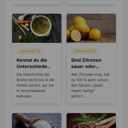
LEBENSMITTEL
LEBENSMITTEL
Kennst du die
Sind Zitronen
Unterschiede
sauer oder
zwischen Brühe,
basisch?
Die Geschichte der
Wer Zitronen mag, hat
Fond und
Brühe reicht bis in die
zu 100 % auch schon
Bouillon?
Antike zurück, wo sie
den Spruch „Sauer
in verschiedenen
macht lustig!“
Kulturen...
gehört....