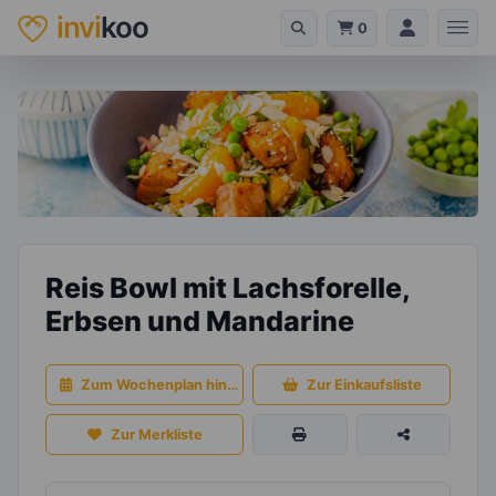
invi
koo
0
Reis Bowl mit Lachsforelle,
Erbsen und Mandarine
Zum Wochenplan hinzufügen
Zur Einkaufsliste
Zur Merkliste