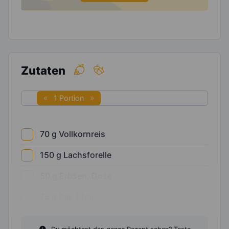
Zutaten
1 Portion
70
g
Vollkornreis
150
g
Lachsforelle
50
g
Erbsen, Dose
75
g
Pak Choi