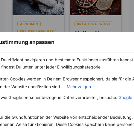
ABNEHMEN
KRÄUTER & GEWÜRZE
KRÄUTER & GEWÜRZE
Pfeffer- Die
Unterschiede
Salz – Die
 Zustimmung anpassen
zwischen den
Abnehmbremse
Die Heimat des echten
Sorten
Pfeffers ist die
Salz ist ein
Du effizient navigieren und bestimmte Funktionen ausführen kannst. 
Malabarküste in Indien.
lebenswichtiger Stoff
Dort ist auch das
 findest Du unten unter jeder Einwilligungskategorie.
und aus unserer Küche
Klima...
nicht mehr weg zu
denken. Der...
erten Cookies werden in Deinem Browser gespeichert, da sie für die 
 der Website unerlässlich sind....
Mehr zeigen
 wie Google personenbezogene Daten verarbeitet, besuche:
Google 
Weitere Clean Eating Rezepte
ür die Grundfunktionen der Website von entscheidender Bedeutung. 
esehenen Weise funktionieren. Diese Cookies speichern keine perso