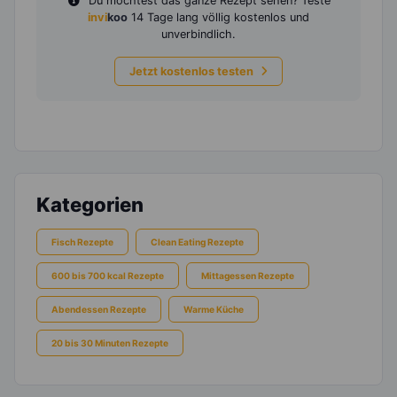
Du möchtest das ganze Rezept sehen? Teste
invi
koo
14 Tage lang völlig kostenlos und
unverbindlich.
Jetzt kostenlos testen
Kategorien
Fisch Rezepte
Clean Eating Rezepte
600 bis 700 kcal Rezepte
Mittagessen Rezepte
Abendessen Rezepte
Warme Küche
20 bis 30 Minuten Rezepte