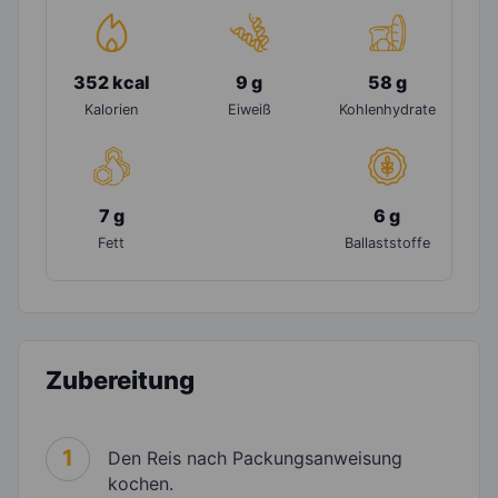
352 kcal
9 g
58 g
Kalorien
Eiweiß
Kohlenhydrate
7 g
6 g
Fett
Ballaststoffe
Zubereitung
1
Den Reis nach Packungsanweisung
kochen.