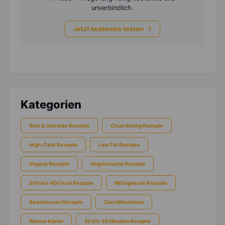
unverbindlich.
Jetzt kostenlos testen
Kategorien
Reis & Getreide Rezepte
Clean Eating Rezepte
High-Carb Rezepte
Low Fat Rezepte
Vegane Rezepte
Vegetarische Rezepte
300 bis 400 kcal Rezepte
Mittagessen Rezepte
Abendessen Rezepte
Zum Mitnehmen
Warme Küche
20 bis 30 Minuten Rezepte