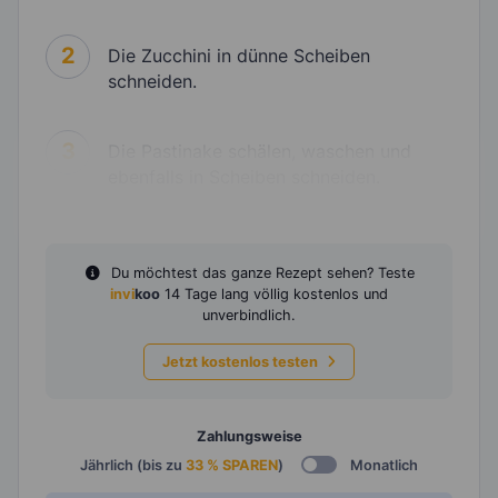
2
Die Zucchini in dünne Scheiben
schneiden.
3
Die Pastinake schälen, waschen und
ebenfalls in Scheiben schneiden.
Du möchtest das ganze Rezept sehen? Teste
invi
koo
14 Tage lang völlig kostenlos und
unverbindlich.
Jetzt kostenlos testen
Zahlungsweise
Jährlich (bis zu
33 % SPAREN
)
Monatlich