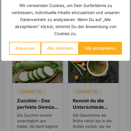
Wir verwenden Cookies, um Dein Surferlebnis zu
verbessern, individuelle Inhalte einzusetzen und unseren
Datenverkehr zu analysieren. Wenn Du auf „Alle
Erfahre mehr über die Zutaten
akzeptieren" klickst, stimmst Du der Anwendung von
Cookies zu.
dieses Rezepts
Anpassen
Alle ablehnen
Alle akzeptieren
LEBENSMITTEL
LEBENSMITTEL
Zucchini – Das
Kennst du die
perfekte Gemüse
Unterschiede
zum Abnehmen
zwischen Brühe,
Die Zucchini kommt
Die Geschichte der
Fond und
ursprünglich aus
Brühe reicht bis in die
Bouillon?
Italien. Ab April beginnt
Antike zurück, wo sie