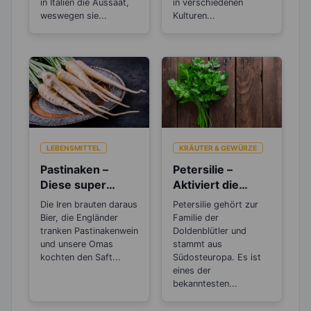
in Italien die Aussaat,
in verschiedenen
weswegen sie...
Kulturen...
LEBENSMITTEL
KRÄUTER & GEWÜRZE
Pastinaken –
Petersilie –
Diese super
Aktiviert die
„Sattmacher“
Entgiftungsarbeit
Die Iren brauten daraus
Petersilie gehört zur
gehören in jedes
von Niere und
Bier, die Engländer
Familie der
Abnehmprogram
Blase
tranken Pastinakenwein
Doldenblütler und
m
und unsere Omas
stammt aus
kochten den Saft...
Südosteuropa. Es ist
eines der
bekanntesten...