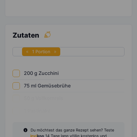
Zutaten
1 Portion
200
g
Zucchini
75
ml
Gemüsebrühe
50
g
Vollkornreis
1
Pastinake
Du möchtest das ganze Rezept sehen? Teste
invi
koo
14 Tage lang völlig kostenlos und