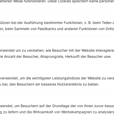
esehenen Weise funktionieren. Diese Cookies speichern keine perso
Weitere Vegetarische Rezepte
tützen bei der Ausführung bestimmter Funktionen, z. B. beim Teilen 
Kokos-Curry mit Kichererbsen, Reis und Paprika
men, beim Sammeln von Feedbacks und anderen Funktionen von Dritta
‹
Kalorien:
455 kcal
›
Fett:
14 g
Eiweiß:
13 g
Kohlehydrate:
60 g
rwendet um zu verstehen, wie Besucher mit der Website interagiere
ie Anzahl der Besucher, Absprungrate, Herkunft der Besucher usw.
Rezepte mit 300 bis 400 kcal
verwendet, um die wichtigsten Leistungsindizes der Website zu ver
Rezepte
zu bei, den Besuchern ein besseres Nutzererlebnis zu bieten.
Knuspermüsli mit Himbeeren
endet, um Besuchern auf der Grundlage der von ihnen zuvor besuc
‹
Kalorien:
363 kcal
›
 zu liefern und die Wirksamkeit von Werbekampagnen zu analysier