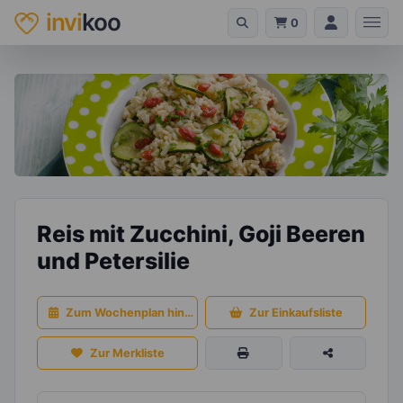
invi
koo
0
Reis mit Zucchini, Goji Beeren
und Petersilie
Zum Wochenplan hinzufügen
Zur Einkaufsliste
Zur Merkliste