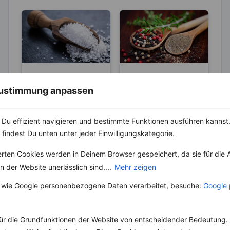
ABNEHMEN
KRÄUTER & GEWÜRZE
 Zustimmung anpassen
KRÄUTER & GEWÜRZE
Pfeffer- Die
Unterschiede
Salz – Die
zwischen den
Abnehmbremse
Die Heimat des echten
Du effizient navigieren und bestimmte Funktionen ausführen kannst. 
Sorten
Pfeffers ist die
Salz ist ein
 findest Du unten unter jeder Einwilligungskategorie.
Malabarküste in Indien.
lebenswichtiger Stoff
Dort ist auch das
und aus unserer Küche
erten Cookies werden in Deinem Browser gespeichert, da sie für die 
Klima...
nicht mehr weg zu
 der Website unerlässlich sind....
Mehr zeigen
denken. Der...
 wie Google personenbezogene Daten verarbeitet, besuche:
Google 
ür die Grundfunktionen der Website von entscheidender Bedeutung. 