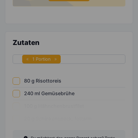
Zutaten
1 Portion
80
g
Risottoreis
240
ml
Gemüsebrühe
100
g
Hähnchenbrustfilet
20
g
Schinkenspeck, fettarm