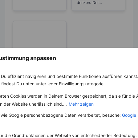
denken. Der...
 Zustimmung anpassen
KRÄUTER & GEWÜRZE
Pfeffer- Die
Du effizient navigieren und bestimmte Funktionen ausführen kannst. 
Unterschiede
 findest Du unten unter jeder Einwilligungskategorie.
zwischen den
Die Heimat des echten
Sorten
Pfeffers ist die
erten Cookies werden in Deinem Browser gespeichert, da sie für die 
Malabarküste in Indien.
 der Website unerlässlich sind....
Mehr zeigen
Dort ist auch das
Klima...
 wie Google personenbezogene Daten verarbeitet, besuche:
Google 
ür die Grundfunktionen der Website von entscheidender Bedeutung. 