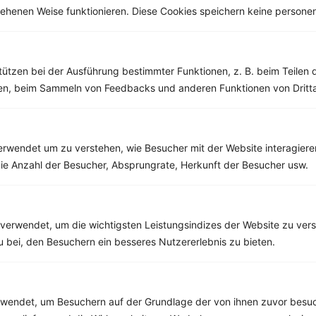
esehenen Weise funktionieren. Diese Cookies speichern keine perso
Weitere Low Fat Rezepte
tützen bei der Ausführung bestimmter Funktionen, z. B. beim Teilen 
Joghurt mit Banane und Knusperflocken
men, beim Sammeln von Feedbacks und anderen Funktionen von Dritta
‹
Kalorien:
345 kcal
›
Fett:
8 g
Eiweiß:
13 g
Kohlehydrate:
53 g
rwendet um zu verstehen, wie Besucher mit der Website interagiere
ie Anzahl der Besucher, Absprungrate, Herkunft der Besucher usw.
Rezepte mit 500 bis 600 kcal
verwendet, um die wichtigsten Leistungsindizes der Website zu ver
Rezepte
zu bei, den Besuchern ein besseres Nutzererlebnis zu bieten.
Tofu mit Pak Choi
endet, um Besuchern auf der Grundlage der von ihnen zuvor besuc