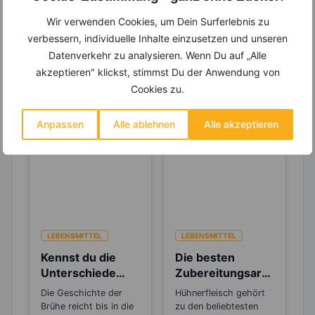
um Deine Ernährung optimal zu gestalten.
Wir verwenden Cookies, um Dein Surferlebnis zu
verbessern, individuelle Inhalte einzusetzen und unseren
Datenverkehr zu analysieren. Wenn Du auf „Alle
akzeptieren" klickst, stimmst Du der Anwendung von
Erfahre mehr über die Zutaten
Cookies zu.
dieses Rezepts
Anpassen
Alle ablehnen
Alle akzeptieren
LEBENSMITTEL
LEBENSMITTEL
Kennst du die
Die besten
Unterschiede
Zubereitungsarte
zwischen Brühe,
n für
Die Geschichte der
Hühnerfleisch gehört
Fond und
Hühnerfleisch
Brühe reicht bis in die
zu den beliebtesten