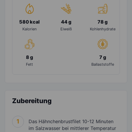
580 kcal
44 g
78 g
Kalorien
Eiweiß
Kohlenhydrate
8 g
7 g
Fett
Ballaststoffe
Zubereitung
1
Das Hähnchenbrustfilet 10-12 Minuten
im Salzwasser bei mittlerer Temperatur