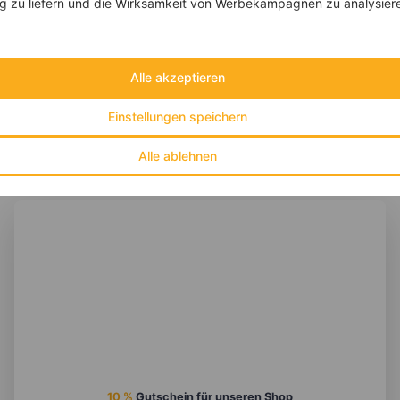
 zu liefern und die Wirksamkeit von Werbekampagnen zu analysier
‹
Kalorien:
573 kcal
›
Fett:
30 g
Eiweiß:
38 g
Kohlehydrate:
33 g
Alle akzeptieren
Einstellungen speichern
Alle ablehnen
10 %
Gutschein für unseren Shop