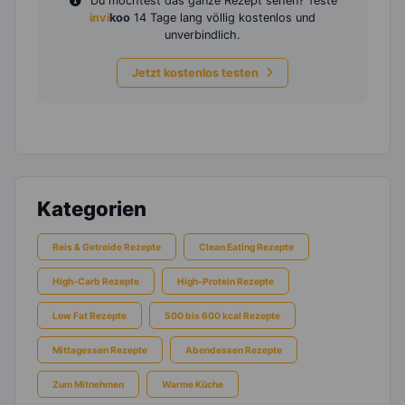
Du möchtest das ganze Rezept sehen? Teste
invi
koo
14 Tage lang völlig kostenlos und
unverbindlich.
Jetzt kostenlos testen
Kategorien
Reis & Getreide Rezepte
Clean Eating Rezepte
High-Carb Rezepte
High-Protein Rezepte
Low Fat Rezepte
500 bis 600 kcal Rezepte
Mittagessen Rezepte
Abendessen Rezepte
Zum Mitnehmen
Warme Küche