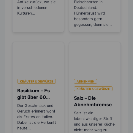
Bouillon?
Antike zurück, wo sie
Fleischsorten in
in verschiedenen
Deutschland.
Kulturen...
Hühnerbrust wird
besonders gern
gegessen, denn sie...
KRÄUTER & GEWÜRZE
ABNEHMEN
KRÄUTER & GEWÜRZE
Basilikum – Es
gibt über 60
Salz – Die
verschiedene
Abnehmbremse
Der Geschmack und
Arten
Geruch erinnert wohl
Salz ist ein
als Erstes an Italien.
lebenswichtiger Stoff
Dabei ist die Herkunft
und aus unserer Küche
heute...
nicht mehr weg zu