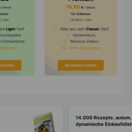
10,90
/ Monat
€
/ Monat
Monate
für 12 Monate
 / Jahr
130,80 € / Jahr
dem
Light
-Tarif
Alles aus dem
Classic
-Tarif
Wochenpläne
Abnehmkurs
 Einkaufsliste
Workout-Videos
vergleichen
Tarife vergleichen
s testen
Kostenlos testen
14.000 Rezepte, autom.
dynamische Einkaufslis