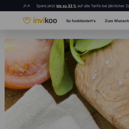
🎉🎉 Spare jetzt
bis zu 33 %
auf alle Tarife bei jährlicher 
invi
koo
So funktioniert's
Zum Wunsch