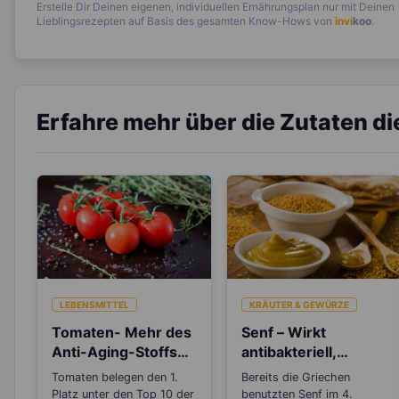
Erstelle Dir Deinen eigenen, individuellen Ernährungsplan nur mit Deinen
Lieblingsrezepten auf Basis des gesamten Know-Hows von
invi
koo
.
Erfahre mehr über die Zutaten d
LEBENSMITTEL
KRÄUTER & GEWÜRZE
Tomaten- Mehr des
Senf – Wirkt
Anti-Aging-Stoffs
antibakteriell,
Lycopin durchs
entzündungshemm
Tomaten belegen den 1.
Bereits die Griechen
Einkochen?
end und Blutdruck
Platz unter den Top 10 der
benutzten Senf im 4.