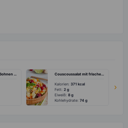
Bratkartoffeln mit Bohnen und Artischocken
Couscoussalat mit frischem Obst
Kalorien:
371 kcal
›
Fett:
2 g
Eiweiß:
8 g
Kohlehydrate:
74 g