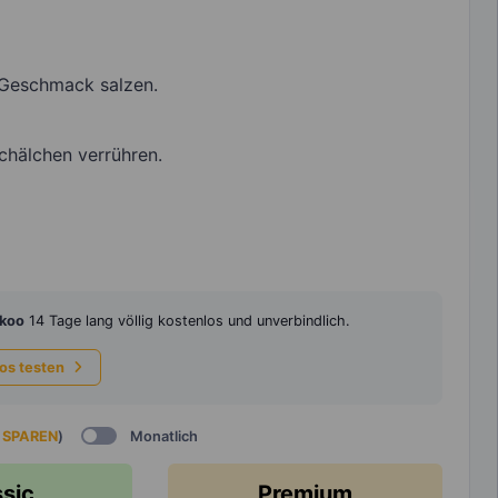
 Geschmack salzen.
chälchen verrühren.
koo
14 Tage lang völlig kostenlos und unverbindlich.
los testen
 SPAREN
)
Monatlich
ssic
Premium