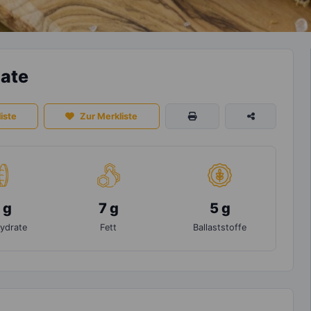
mate
iste
Zur Merkliste
 g
7 g
5 g
ydrate
Fett
Ballaststoffe