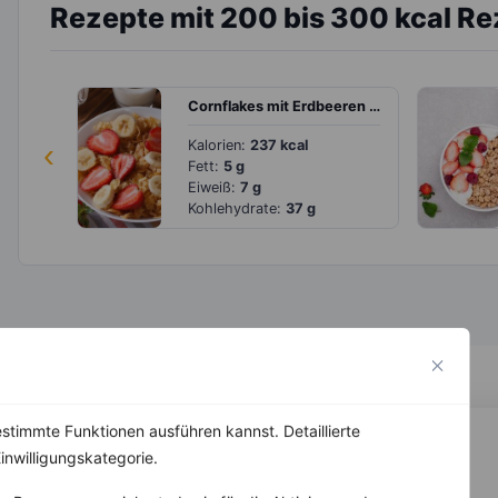
Rezepte mit 200 bis 300 kcal R
Cornflakes mit Erdbeeren und Banane
‹
Kalorien:
237 kcal
Fett:
5 g
Eiweiß:
7 g
Kohlehydrate:
37 g
stimmte Funktionen ausführen kannst. Detaillierte
inwilligungskategorie.