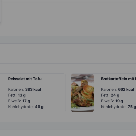
Reissalat mit Tofu
Kalorien:
383 kcal
Kalorien:
662 kcal
Fett:
13 g
Fett:
24 g
Eiweiß:
17 g
Eiweiß:
19 g
Kohlehydrate:
46 g
Kohlehydrate:
75 g