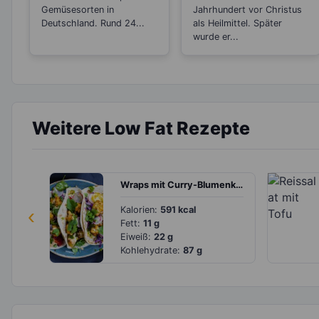
senkend
Gemüsesorten in
Jahrhundert vor Christus
Deutschland. Rund 24...
als Heilmittel. Später
wurde er...
Weitere Low Fat Rezepte
Wraps mit Curry-Blumenkohl und Koriander
‹
Kalorien:
591 kcal
Fett:
11 g
Eiweiß:
22 g
Kohlehydrate:
87 g