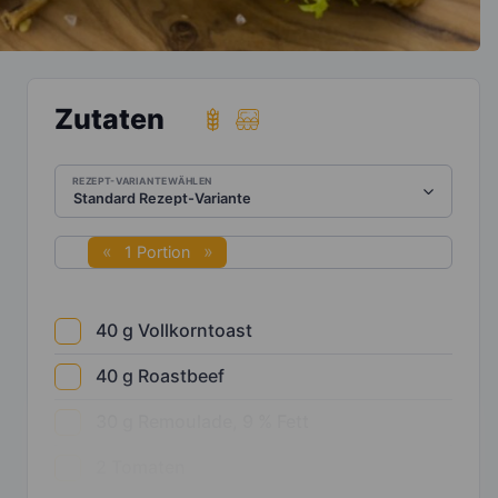
Zutaten
REZEPT-VARIANTE WÄHLEN
1 Portion
40
g
Vollkorntoast
40
g
Roastbeef
30
g
Remoulade, 9 % Fett
2
Tomaten