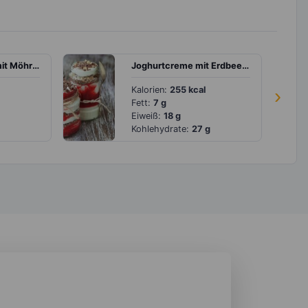
Seelachs-Suppe mit Möhren, Fenchel und Zitrone
Joghurtcreme mit Erdbeeren, Haselnüssen und Raspelschokolade
Kalorien:
255 kcal
›
Fett:
7 g
Eiweiß:
18 g
Kohlehydrate:
27 g