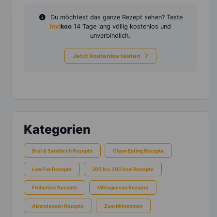
Du möchtest das ganze Rezept sehen? Teste
invi
koo
14 Tage lang völlig kostenlos und
unverbindlich.
Jetzt kostenlos testen
Kategorien
Brot & Sandwich Rezepte
Clean Eating Rezepte
Low Fat Rezepte
200 bis 300 kcal Rezepte
Frühstück Rezepte
Mittagessen Rezepte
Abendessen Rezepte
Zum Mitnehmen