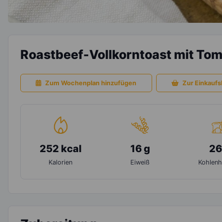
Roastbeef-Vollkorntoast mit To
Zum Wochenplan hinzufügen
Zur Einkaufsl
252 kcal
16 g
26
Kalorien
Eiweiß
Kohlenh