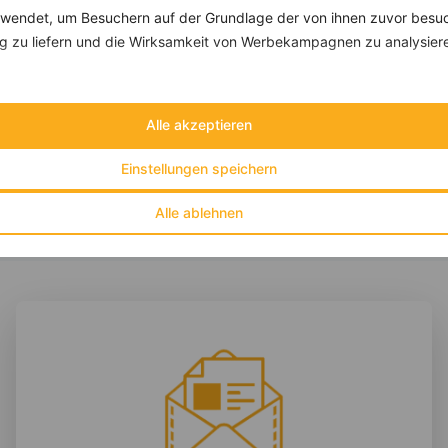
endet, um Besuchern auf der Grundlage der von ihnen zuvor besuc
 zu liefern und die Wirksamkeit von Werbekampagnen zu analysier
Kichererbsenpfanne mit Zucchini, Champignons und Feta-Dip
‹
Kalorien:
476 kcal
›
Fett:
18 g
Eiweiß:
31 g
Alle akzeptieren
Kohlehydrate:
37 g
Einstellungen speichern
Alle ablehnen