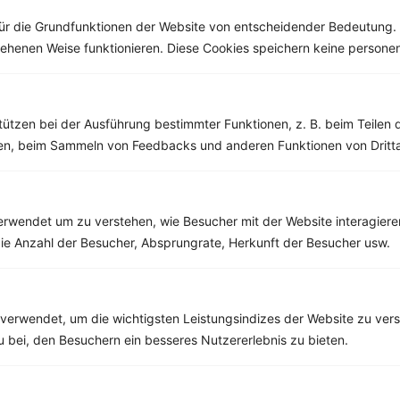
ür die Grundfunktionen der Website von entscheidender Bedeutung. 
esehenen Weise funktionieren. Diese Cookies speichern keine perso
Weitere Vegetarische Rezepte
tützen bei der Ausführung bestimmter Funktionen, z. B. beim Teilen 
men, beim Sammeln von Feedbacks und anderen Funktionen von Dritta
Deftiger Pfannkuchen mit Quarkcreme
‹
Kalorien:
589 kcal
›
Fett:
23 g
rwendet um zu verstehen, wie Besucher mit der Website interagiere
Eiweiß:
41 g
ie Anzahl der Besucher, Absprungrate, Herkunft der Besucher usw.
Kohlehydrate:
47 g
verwendet, um die wichtigsten Leistungsindizes der Website zu ver
zu bei, den Besuchern ein besseres Nutzererlebnis zu bieten.
Rezepte mit 400 bis 500 kcal
Rezepte