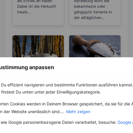
als Erstes an Italien.
Apfelessig wohl die
Dabei ist die Herkunft
bekannteste oder
heute...
gängigste Variante in
der alltäglichen...
 Zustimmung anpassen
LEBENSMITTEL
ABNEHMEN
KRÄUTER & GEWÜRZE
Ahornsirup – bis
Du effizient navigieren und bestimmte Funktionen ausführen kannst. 
zu 40 % weniger
Salz – Die
 findest Du unten unter jeder Einwilligungskategorie.
Kalorien als
Abnehmbremse
Besonders in Kanada
Zucker
erten Cookies werden in Deinem Browser gespeichert, da sie für die 
und Amerika gehört
Salz ist ein
der Ahornsirup bzw.
 der Website unerlässlich sind....
Mehr zeigen
lebenswichtiger Stoff
Maple Syrup wohl zu
und aus unserer Küche
den Klassikern,...
 wie Google personenbezogene Daten verarbeitet, besuche:
Google 
nicht mehr weg zu
denken. Der...