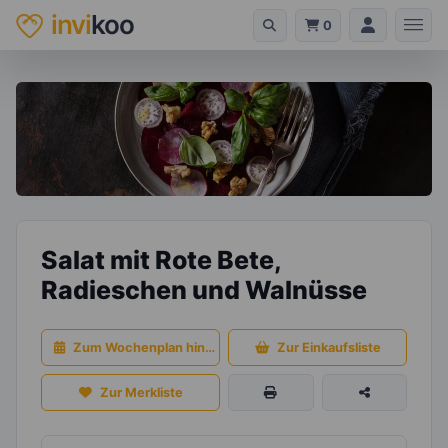
invi
koo
0
Salat mit Rote Bete,
Radieschen und Walnüsse
Zum Wochenplan hinzufügen
Zur Einkaufsliste
Zur Merkliste