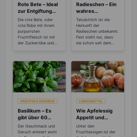
Rote Bete – Ideal
Radieschen – Ein
zur Entgiftung
wahres
und inneren
Antibiotikum
Die rote Bete, oder
Tatsächlich ist die
Reinigung
rote Rübe mit ihrem
Herkunft der
purpurroten
Radieschen unbekannt.
Fruchtfleisch ist mit
Fest steht nur, dass
der Zuckerrübe und...
sie schon seit dem...
KRÄUTER & GEWÜRZE
LEBENSMITTEL
Basilikum – Es
Wie Apfelessig
gibt über 60
Appetit und
verschiedene
Heißhunger
Der Geschmack und
Unter den
Arten
ausbremst
Geruch erinnert wohl
Fruchtessigen ist der