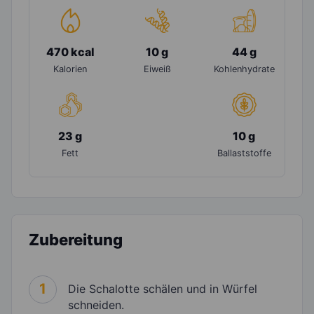
470 kcal
10 g
44 g
Kalorien
Eiweiß
Kohlenhydrate
23 g
10 g
Fett
Ballaststoffe
Zubereitung
1
Die Schalotte schälen und in Würfel
schneiden.