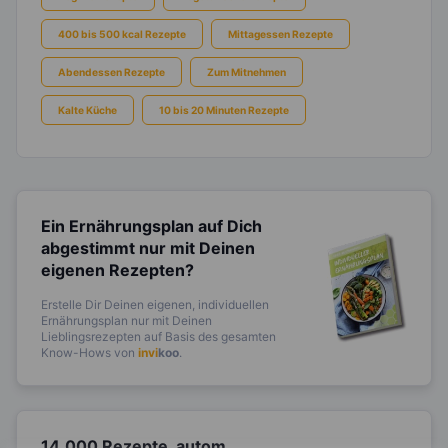
400 bis 500 kcal Rezepte
Mittagessen Rezepte
Abendessen Rezepte
Zum Mitnehmen
Kalte Küche
10 bis 20 Minuten Rezepte
Ein Ernährungsplan auf Dich
abgestimmt
nur mit Deinen
eigenen Rezepten?
Erstelle Dir Deinen eigenen, individuellen
Ernährungsplan nur mit Deinen
Lieblingsrezepten auf Basis des gesamten
Know-Hows von
invi
koo
.
14.000 Rezepte, autom.