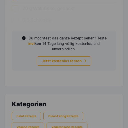
20
g
Walnüsse, gehackt
0,5
Schalotte
Du möchtest das ganze Rezept sehen? Teste
invi
koo
14 Tage lang völlig kostenlos und
unverbindlich.
Jetzt kostenlos testen
Kategorien
Salat Rezepte
Clean Eating Rezepte
Vegane Rezepte
Vegetarische Rezepte