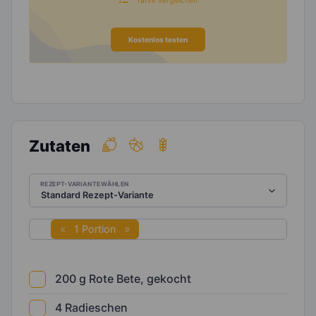
Kostenlos testen
Zutaten
REZEPT-VARIANTE WÄHLEN
1 Portion
200
g
Rote Bete, gekocht
4
Radieschen