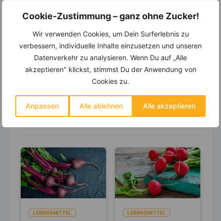
Wochenplaner,
dynamische
Cookie-Zustimmung – ganz ohne Zucker!
Einkaufsliste und noch mehr?
Wir verwenden Cookies, um Dein Surferlebnis zu
Entdecke die
invi
koo
-Mitgliedschaft und erhalte
verbessern, individuelle Inhalte einzusetzen und unseren
viele hilfreiche und zeitsparende Möglichkeiten,
um Deine Ernährung optimal zu gestalten.
Datenverkehr zu analysieren. Wenn Du auf „Alle
akzeptieren" klickst, stimmst Du der Anwendung von
Cookies zu.
Erfahre mehr über die Zutaten
Anpassen
Alle ablehnen
Alle akzeptieren
dieses Rezepts
LEBENSMITTEL
LEBENSMITTEL