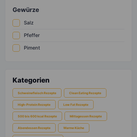
Gewürze
Salz
Pfeffer
Piment
Kategorien
Schweinefleisch Rezepte
Clean Eating Rezepte
High-Protein Rezepte
Low Fat Rezepte
500 bis 600 kcal Rezepte
Mittagessen Rezepte
Abendessen Rezepte
Warme Küche