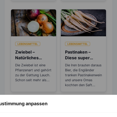
LEBENSMITTEL
LEBENSMITTEL
Zwiebel –
Pastinaken –
Natürliches
Diese super
Antibiotikum und
„Sattmacher“
Die Zwiebel ist eine
Die Iren brauten daraus
„Wunder“-
gehören in jedes
Pflanzenart und gehört
Bier, die Engländer
Heilmittel
Abnehmprogram
zu der Gattung Lauch.
tranken Pastinakenwein
Schon seit mehr als...
m
und unsere Omas
kochten den Saft...
 Zustimmung anpassen