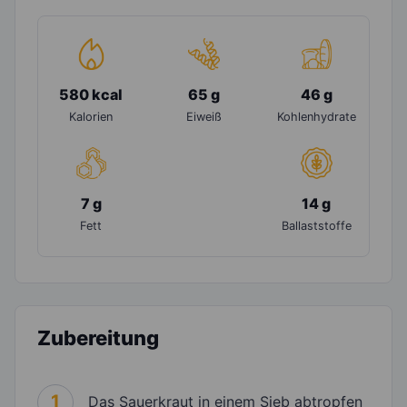
580 kcal
65 g
46 g
Kalorien
Eiweiß
Kohlenhydrate
7 g
14 g
Fett
Ballaststoffe
Zubereitung
1
Das Sauerkraut in einem Sieb abtropfen