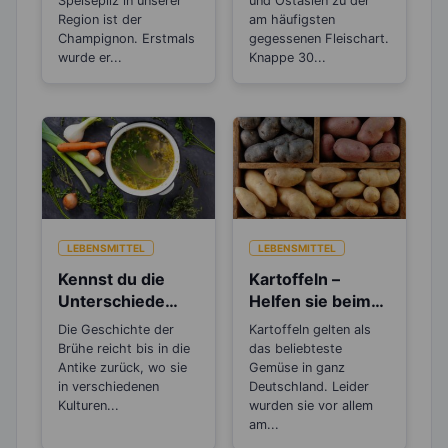
Speisepilz in unserer
und Ostasien zu der
Region ist der
am häufigsten
Champignon. Erstmals
gegessenen Fleischart.
wurde er...
Knappe 30...
LEBENSMITTEL
LEBENSMITTEL
Kennst du die
Kartoffeln –
Unterschiede
Helfen sie beim
zwischen Brühe,
Abnehmen oder
Die Geschichte der
Kartoffeln gelten als
Fond und
machen sie dick?
Brühe reicht bis in die
das beliebteste
Bouillon?
Antike zurück, wo sie
Gemüse in ganz
in verschiedenen
Deutschland. Leider
Kulturen...
wurden sie vor allem
am...