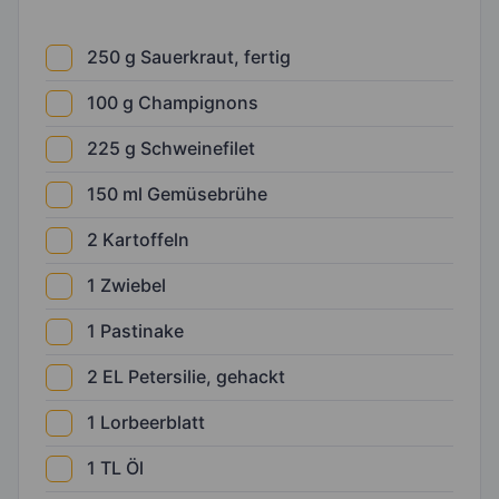
250
g
Sauerkraut, fertig
100
g
Champignons
225
g
Schweinefilet
150
ml
Gemüsebrühe
2
Kartoffeln
1
Zwiebel
1
Pastinake
2
EL
Petersilie, gehackt
1
Lorbeerblatt
1
TL
Öl