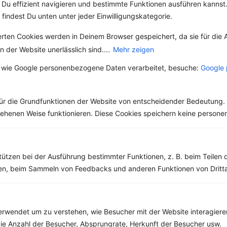
Weitere Low Fat Rezepte
Du effizient navigieren und bestimmte Funktionen ausführen kannst. 
 findest Du unten unter jeder Einwilligungskategorie.
erten Cookies werden in Deinem Browser gespeichert, da sie für die 
Vollkorncornflakes mit Banane, Apfel und Rosinen
 der Website unerlässlich sind....
Mehr zeigen
‹
Kalorien:
528 kcal
›
 wie Google personenbezogene Daten verarbeitet, besuche:
Google 
Fett:
9 g
Eiweiß:
11 g
Kohlehydrate:
95 g
ür die Grundfunktionen der Website von entscheidender Bedeutung. 
esehenen Weise funktionieren. Diese Cookies speichern keine perso
Rezepte mit 500 bis 600 kcal
Rezepte
tützen bei der Ausführung bestimmter Funktionen, z. B. beim Teilen 
men, beim Sammeln von Feedbacks und anderen Funktionen von Dritta
Quinoa-Brokkoli-Salat mit Mozzarella und Grapefruit-Dressing
rwendet um zu verstehen, wie Besucher mit der Website interagiere
‹
Kalorien:
548 kcal
›
Fett:
17 g
ie Anzahl der Besucher, Absprungrate, Herkunft der Besucher usw.