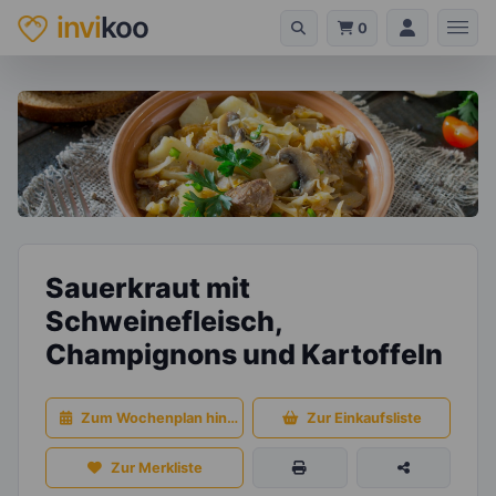
invi
koo
0
Sauerkraut mit
Schweinefleisch,
Champignons und Kartoffeln
Zum Wochenplan hinzufügen
Zur Einkaufsliste
Zur Merkliste