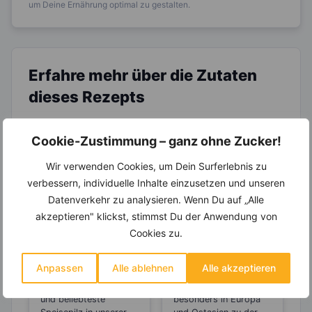
um Deine Ernährung optimal zu gestalten.
Erfahre mehr über die Zutaten
dieses Rezepts
Cookie-Zustimmung – ganz ohne Zucker!
Wir verwenden Cookies, um Dein Surferlebnis zu
verbessern, individuelle Inhalte einzusetzen und unseren
Datenverkehr zu analysieren. Wenn Du auf „Alle
akzeptieren" klickst, stimmst Du der Anwendung von
LEBENSMITTEL
LEBENSMITTEL
Cookies zu.
Bremsen
Die besten
Champignons
Zubereitungsarte
Anpassen
Alle ablehnen
Alle akzeptieren
den
n für
Der wohl bekannteste
Schweinefleisch gilt
Alterungsprozes
Schweinefleisch
und beliebteste
besonders in Europa
s aus?