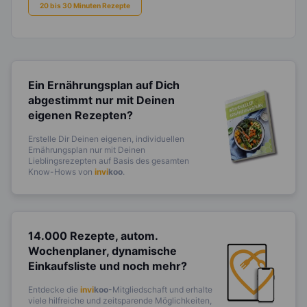
20 bis 30 Minuten Rezepte
Ein Ernährungsplan auf Dich
abgestimmt
nur mit Deinen
eigenen Rezepten?
Erstelle Dir Deinen eigenen, individuellen
Ernährungsplan nur mit Deinen
Lieblingsrezepten auf Basis des gesamten
Know-Hows von
invi
koo
.
14.000 Rezepte, autom.
Wochenplaner,
dynamische
Einkaufsliste und noch mehr?
Entdecke die
invi
koo
-Mitgliedschaft und erhalte
viele hilfreiche und zeitsparende Möglichkeiten,