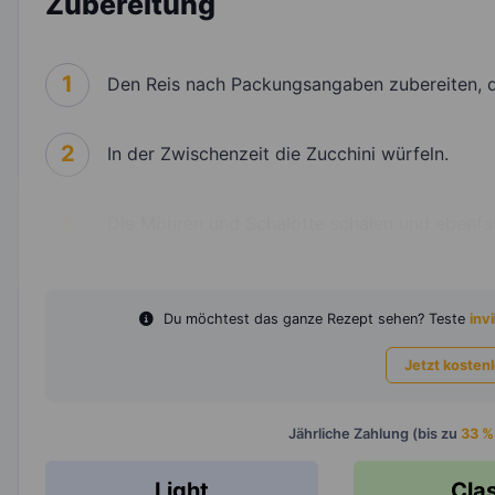
Zubereitung
1
Den Reis nach Packungsangaben zubereiten, d
2
In der Zwischenzeit die Zucchini würfeln.
3
Die Möhren und Schalotte schälen und ebenfal
Du möchtest das ganze Rezept sehen? Teste
invi
Jetzt kosten
Jährliche Zahlung (bis zu
33 %
Light
Cla