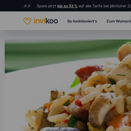
🎉🎉 Spare jetzt
bis zu 33 %
auf alle Tarife bei jährlicher 
invi
koo
So funktioniert's
Zum Wunsch