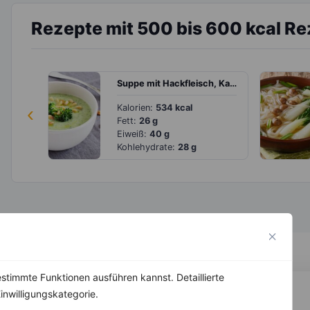
Rezepte mit 500 bis 600 kcal R
Suppe mit Hackfleisch, Kartoffeln, Brokkoli und Pinienkernen
‹
Kalorien:
534 kcal
Fett:
26 g
Eiweiß:
40 g
Kohlehydrate:
28 g
stimmte Funktionen ausführen kannst. Detaillierte
inwilligungskategorie.