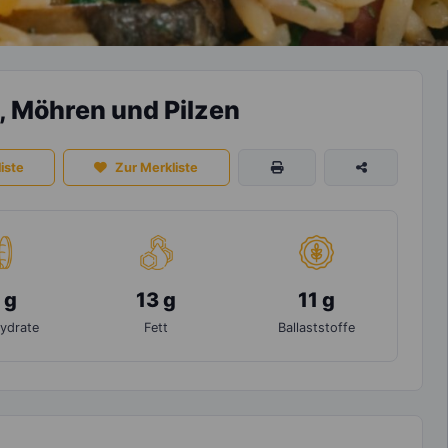
, Möhren und Pilzen
iste
Zur Merkliste
 g
13 g
11 g
ydrate
Fett
Ballaststoffe