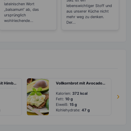
Salz ist ein
lateinischen Wort
lebenswichtiger Stoff und
„balsamum“ ab, das
aus unserer Küche nicht
ursprünglich
mehr weg zu denken.
wohlriechende...
Der...
Pfirsich-Joghurt mit Himbeeren
Vollkornbrot mit Avocado-Orangen-Creme
Kalorien:
372 kcal
›
Fett:
10 g
Eiweiß:
15 g
g
Kohlehydrate:
47 g