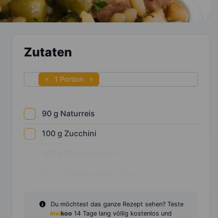
Zutaten
1 Portion
90
g
Naturreis
100
g
Zucchini
100
g
Champignons
60
g
Kidneybohnen, Dose
Du möchtest das ganze Rezept sehen? Teste
invi
koo
14 Tage lang völlig kostenlos und