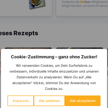
Entdecke die
invi
koo
-Mitgliedscha
Möglichkeiten, um Deine Ernährung
ieses Rezepts
Cookie-Zustimmung – ganz ohne Zucker!
Wir verwenden Cookies, um Dein Surferlebnis zu
verbessern, individuelle Inhalte einzusetzen und unseren
Datenverkehr zu analysieren. Wenn Du auf „Alle
akzeptieren" klickst, stimmst Du der Anwendung von
LEBENSMITTEL
LEBENSMITTEL
Cookies zu.
Eignen sich Karotten
Kennst du die
oder Möhren zum
Unterschiede
Abnehmen?
zwischen Brühe,
Anpassen
Alle ablehnen
Alle akzeptieren
Karotten bzw. Möhren
Die Geschichte der Brühe
Fond und Bouillon?
gehören mit zu den
reicht bis in die Antike