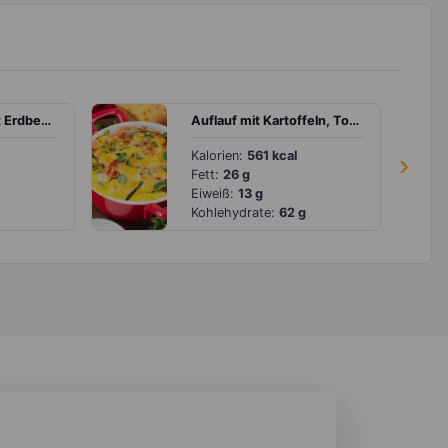
Joghurt-Shake mit Erdbeeren
Auflauf mit Kartoffeln, Tomaten, Zucchini und veganem Mozzarella
Kalorien:
561 kcal
›
Fett:
26 g
Eiweiß:
13 g
Kohlehydrate:
62 g