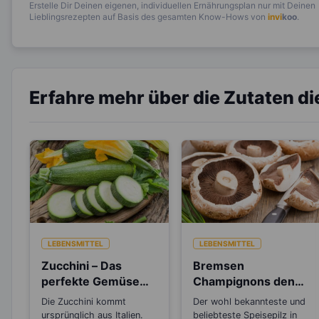
Erstelle Dir Deinen eigenen, individuellen Ernährungsplan nur mit Deinen
Lieblingsrezepten auf Basis des gesamten Know-Hows von
invi
koo
.
Erfahre mehr über die Zutaten d
LEBENSMITTEL
LEBENSMITTEL
Zucchini – Das
Bremsen
perfekte Gemüse
Champignons den
zum Abnehmen
Alterungsprozess
Die Zucchini kommt
Der wohl bekannteste und
aus?
ursprünglich aus Italien.
beliebteste Speisepilz in