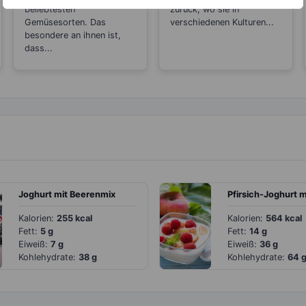
beliebtesten
zurück, wo sie in
Gemüsesorten. Das
verschiedenen Kulturen...
besondere an ihnen ist,
dass...
Joghurt mit Beerenmix
Kalorien:
255 kcal
Kalorien:
564 kcal
Fett:
5 g
Fett:
14 g
Eiweiß:
7 g
Eiweiß:
36 g
Kohlehydrate:
38 g
Kohlehydrate:
64 