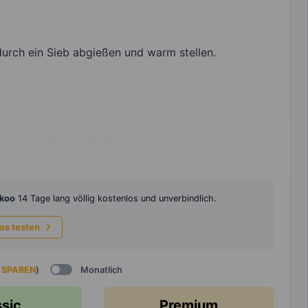
urch ein Sieb abgießen und warm stellen.
ls in Würfel schneiden.
koo
14 Tage lang völlig kostenlos und unverbindlich.
los testen
 SPAREN
)
Monatlich
ssic
Premium