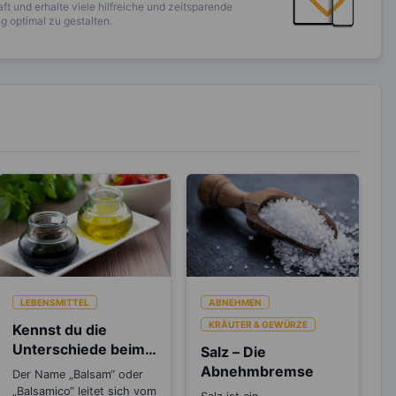
ft und erhalte viele hilfreiche und zeitsparende
 optimal zu gestalten.
LEBENSMITTEL
ABNEHMEN
KRÄUTER & GEWÜRZE
Kennst du die
Unterschiede beim
Salz – Die
Balsamico Essig?
Abnehmbremse
Der Name „Balsam“ oder
„Balsamico“ leitet sich vom