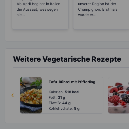
Ab April beginnt in Italien
unserer Region ist der
die Aussaat, weswegen
Champignon. Erstmals
sie...
wurde er...
Weitere Vegetarische Rezepte
Tofu-Rührei mit Pfifferlingen
‹
Kalorien:
518 kcal
Fett:
31 g
Eiweiß:
44 g
Kohlehydrate:
8 g