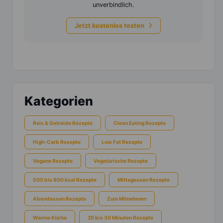
unverbindlich.
Jetzt kostenlos testen
Kategorien
Reis & Getreide Rezepte
Clean Eating Rezepte
High-Carb Rezepte
Low Fat Rezepte
Vegane Rezepte
Vegetarische Rezepte
500 bis 600 kcal Rezepte
Mittagessen Rezepte
Abendessen Rezepte
Zum Mitnehmen
Warme Küche
20 bis 30 Minuten Rezepte