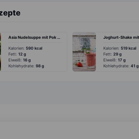
ezepte
Asia Nudelsuppe mit Pok Choi, Frühlingszwiebeln und Pilzen
Kalorien:
590 kcal
Kalorien:
519 kcal
Fett:
12 g
Fett:
29 g
Eiweiß:
16 g
Eiweiß:
17 g
Kohlehydrate:
98 g
Kohlehydrate:
41 g