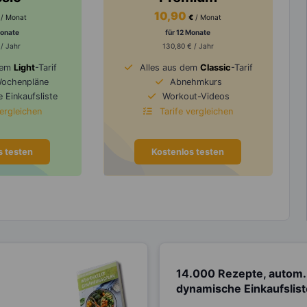
10,90
/ Monat
€
/ Monat
Monate
für 12 Monate
 / Jahr
130,80 € / Jahr
dem
Light
-Tarif
Alles aus dem
Classic
-Tarif
Wochenpläne
Abnehmkurs
 Einkaufsliste
Workout-Videos
vergleichen
Tarife vergleichen
s testen
Kostenlos testen
14.000 Rezepte, autom.
dynamische Einkaufslis