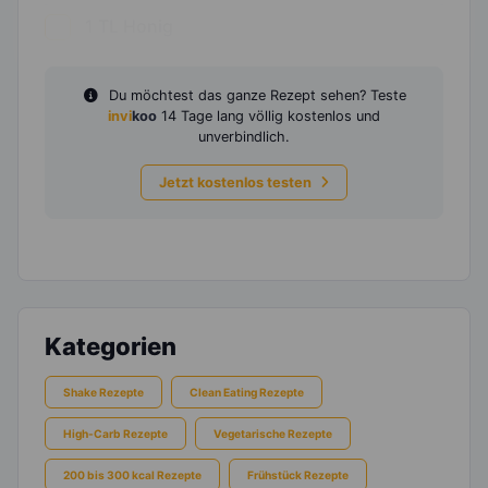
1
TL
Honig
Du möchtest das ganze Rezept sehen? Teste
invi
koo
14 Tage lang völlig kostenlos und
unverbindlich.
Jetzt kostenlos testen
Kategorien
Shake Rezepte
Clean Eating Rezepte
High-Carb Rezepte
Vegetarische Rezepte
200 bis 300 kcal Rezepte
Frühstück Rezepte