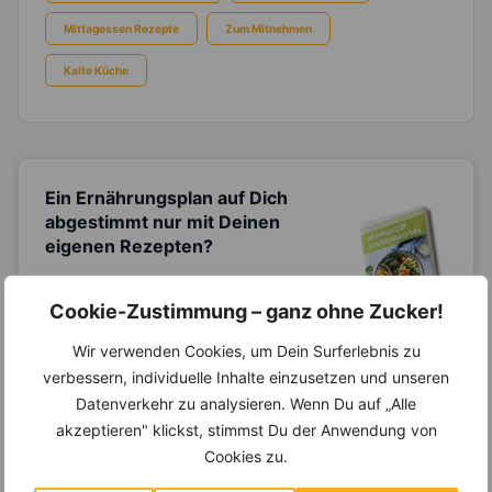
Mittagessen Rezepte
Zum Mitnehmen
Kalte Küche
Ein Ernährungsplan auf Dich
abgestimmt
nur mit Deinen
eigenen Rezepten?
Erstelle Dir Deinen eigenen, individuellen
Ernährungsplan nur mit Deinen
Cookie-Zustimmung – ganz ohne Zucker!
Lieblingsrezepten auf Basis des gesamten
Know-Hows von
invi
koo
.
Wir verwenden Cookies, um Dein Surferlebnis zu
verbessern, individuelle Inhalte einzusetzen und unseren
Datenverkehr zu analysieren. Wenn Du auf „Alle
akzeptieren" klickst, stimmst Du der Anwendung von
14.000 Rezepte, autom.
Cookies zu.
Wochenplaner,
dynamische
Einkaufsliste und noch mehr?