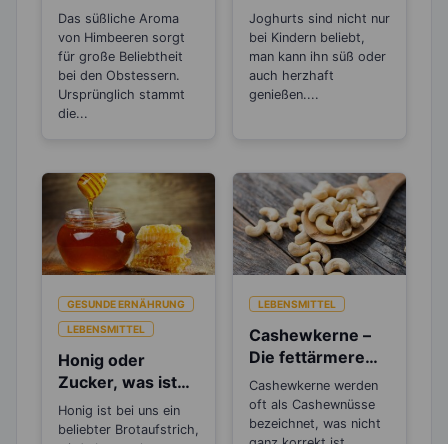
zum Abnehmen?
achten solltest
Das süßliche Aroma
Joghurts sind nicht nur
von Himbeeren sorgt
bei Kindern beliebt,
für große Beliebtheit
man kann ihn süß oder
bei den Obstessern.
auch herzhaft
Ursprünglich stammt
genießen....
die...
GESUNDE ERNÄHRUNG
LEBENSMITTEL
LEBENSMITTEL
Cashewkerne –
Die fettärmere
Honig oder
„Nuss“-
Zucker, was ist
Cashewkerne werden
Alternative
gesünder?
oft als Cashewnüsse
Honig ist bei uns ein
bezeichnet, was nicht
beliebter Brotaufstrich,
ganz korrekt ist.