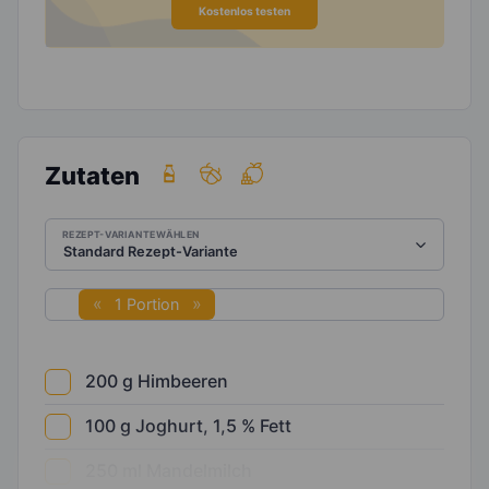
Kostenlos testen
Zutaten
REZEPT-VARIANTE WÄHLEN
1 Portion
200
g
Himbeeren
100
g
Joghurt, 1,5 % Fett
250
ml
Mandelmilch