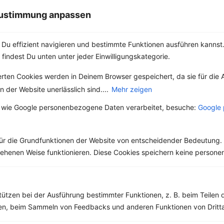
wird aber auch gerne
Vielmehr sind sie die...
wegen seines leicht
 Zustimmung anpassen
karamelligen...
Du effizient navigieren und bestimmte Funktionen ausführen kannst. 
 findest Du unten unter jeder Einwilligungskategorie.
erten Cookies werden in Deinem Browser gespeichert, da sie für die 
Weitere Vegetarische Rezepte
 der Website unerlässlich sind....
Mehr zeigen
 wie Google personenbezogene Daten verarbeitet, besuche:
Google 
Gemüselasagne mit rote Bete, Zucchini und Mozzarella
‹
Kalorien:
635 kcal
›
ür die Grundfunktionen der Website von entscheidender Bedeutung. 
Fett:
28 g
esehenen Weise funktionieren. Diese Cookies speichern keine perso
Eiweiß:
25 g
Kohlehydrate:
61 g
tützen bei der Ausführung bestimmter Funktionen, z. B. beim Teilen 
men, beim Sammeln von Feedbacks und anderen Funktionen von Dritta
Rezepte mit 200 bis 300 kcal