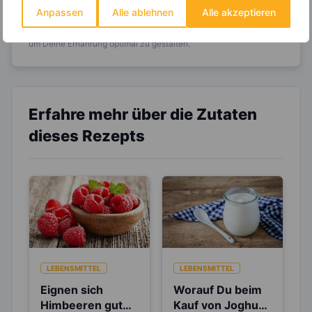
Anpassen
Alle ablehnen
Alle akzeptieren
Entdecke die
invi
koo
-Mitgliedschaft und erhalte
viele hilfreiche und zeitsparende Möglichkeiten,
um Deine Ernährung optimal zu gestalten.
Erfahre mehr über die Zutaten
dieses Rezepts
LEBENSMITTEL
LEBENSMITTEL
Eignen sich
Worauf Du beim
Himbeeren gut
Kauf von Joghurt