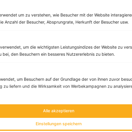
Rezepte
rwendet um zu verstehen, wie Besucher mit der Website interagiere
ie Anzahl der Besucher, Absprungrate, Herkunft der Besucher usw.
Bohneneintopf mit Champignons und Tomaten
‹
Kalorien:
248 kcal
›
Fett:
6 g
verwendet, um die wichtigsten Leistungsindizes der Website zu ver
Eiweiß:
16 g
zu bei, den Besuchern ein besseres Nutzererlebnis zu bieten.
Kohlehydrate:
24 g
endet, um Besuchern auf der Grundlage der von ihnen zuvor besuc
 zu liefern und die Wirksamkeit von Werbekampagnen zu analysier
Alle akzeptieren
Einstellungen speichern