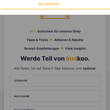
Alle ablehnen
10 %
Gutschein für unseren Shop
Tipps & Tricks
Aktionen & Rabatte
Rezept-Empfehlungen
Viele Insights
Werde Teil von
invi
koo
.
Alle Felder, bis auf Deine E-Mail Adresse, sind
optional
.
VORNAME
NACHNAME
DEIN TAGESBEDARF