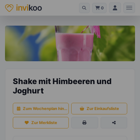
invi
koo
0
Shake mit Himbeeren und
Joghurt
Zum Wochenplan hinzufügen
Zur Einkaufsliste
Zur Merkliste