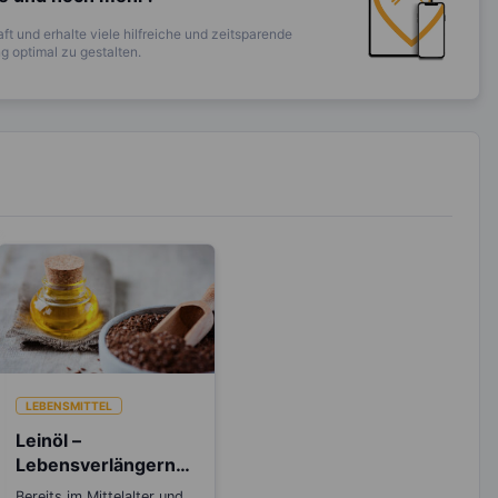
ft und erhalte viele hilfreiche und zeitsparende
 optimal zu gestalten.
LEBENSMITTEL
Leinöl –
Lebensverlängernd
er Jungbrunnen
Bereits im Mittelalter und