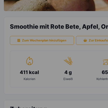
Smoothie mit Rote Bete, Apfel, O
Zum Wochenplan hinzufügen
Zur Einkaufsl
411 kcal
4 g
65
Kalorien
Eiweiß
Kohlenh