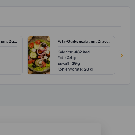
Auflauf mit Hähnchen, Zucchini und Paprika
Feta-Gurkensalat mit Zitronen-Senf Dressing
Kalorien:
432 kcal
›
Fett:
24 g
Eiweiß:
29 g
Kohlehydrate:
20 g