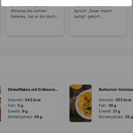
Abnehmen
an die luststeigernde
100 % auch schon den
Wirkung des echten
Spruch „Sauer macht
Selleries, hat er ihn doch...
lustig!“ gehört....
Dinkelflakes mit Erdbeeren und Joghurt
Kalorien:
343 kcal
Kalorien:
553 kcal
Fett:
5 g
Fett:
36 g
Eiweiß:
9 g
Eiweiß:
21 g
Kohlehydrate:
58 g
Kohlehydrate:
25 g