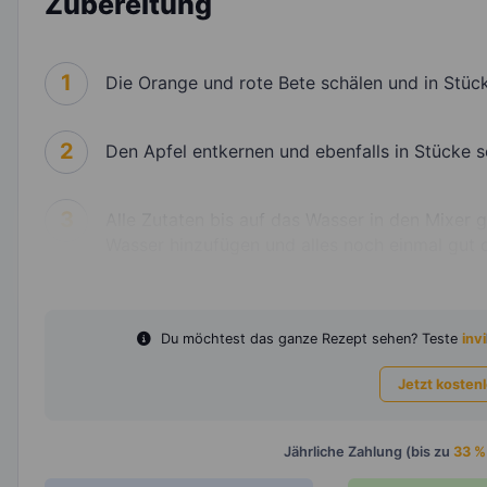
Zubereitung
1
Die Orange und rote Bete schälen und in Stüc
2
Den Apfel entkernen und ebenfalls in Stücke s
3
Alle Zutaten bis auf das Wasser in den Mixer 
Wasser hinzufügen und alles noch einmal gut 
Du möchtest das ganze Rezept sehen? Teste
invi
Jetzt kosten
Jährliche Zahlung (bis zu
33 %