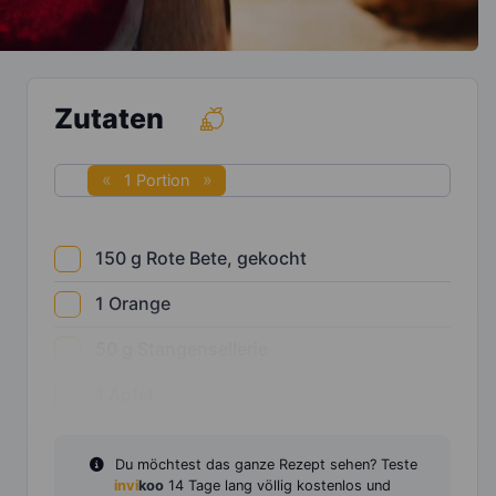
Zutaten
1 Portion
150
g
Rote Bete, gekocht
1
Orange
50
g
Stangensellerie
1
Apfel
Du möchtest das ganze Rezept sehen? Teste
invi
koo
14 Tage lang völlig kostenlos und