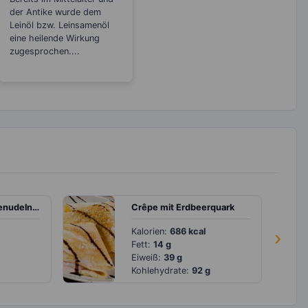
der Antike wurde dem
Leinöl bzw. Leinsamenöl
eine heilende Wirkung
zugesprochen....
Butternut-Gemüsenudeln mit Pilzen und Kernen
Crêpe mit Erdbeerquark
Kalorien:
686 kcal
›
Fett:
14 g
Eiweiß:
39 g
Kohlehydrate:
92 g