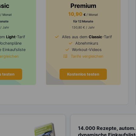
ssic
Premium
10,90
/ Monat
€
/ Monat
Monate
für 12 Monate
 / Jahr
130,80 € / Jahr
dem
Light
-Tarif
Alles aus dem
Classic
-Tarif
Wochenpläne
Abnehmkurs
 Einkaufsliste
Workout-Videos
vergleichen
Tarife vergleichen
s testen
Kostenlos testen
14.000 Rezepte, autom.
dynamische Einkaufslis