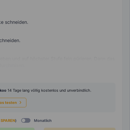
ke schneiden.
chneiden.
geben und auf höchster Stufe fein pürieren. Dann das
durchmixen.
koo
14 Tage lang völlig kostenlos und unverbindlich.
los testen
 SPAREN
)
Monatlich