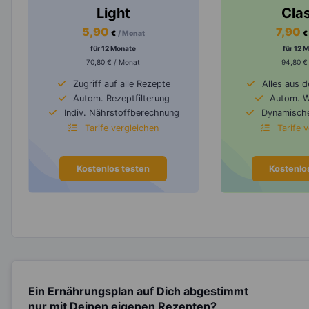
Light
Cla
5,90
7,90
€
/ Monat
€
für 12 Monate
für 12 
70,80 € / Monat
94,80 €
Zugriff auf alle Rezepte
Alles aus 
Autom. Rezeptfilterung
Autom. 
Indiv. Nährstoffberechnung
Dynamische
Tarife vergleichen
Tarife 
Kostenlos testen
Kostenlo
Ein Ernährungsplan auf Dich abgestimmt
nur mit Deinen eigenen Rezepten?