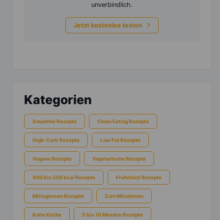
unverbindlich.
Jetzt kostenlos testen
Kategorien
Smoothie Rezepte
Clean Eating Rezepte
High-Carb Rezepte
Low Fat Rezepte
Vegane Rezepte
Vegetarische Rezepte
400 bis 500 kcal Rezepte
Frühstück Rezepte
Mittagessen Rezepte
Zum Mitnehmen
Kalte Küche
5 bis 10 Minuten Rezepte