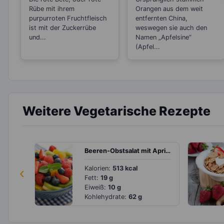
Jahreszeit
Rübe mit ihrem
Orangen aus dem weit
purpurroten Fruchtfleisch
entfernten China,
ist mit der Zuckerrübe
weswegen sie auch den
und...
Namen „Apfelsine“
(Apfel...
Weitere Vegetarische Rezepte
Beeren-Obstsalat mit Aprikose, Kiwi und Orange
‹
Kalorien:
513 kcal
Fett:
19 g
Eiweiß:
10 g
Kohlehydrate:
62 g