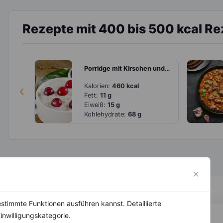
Rezepte mit 400 bis 500 kcal R
Porridge mit Kirschen und Bananen
‹
Kalorien:
460 kcal
Fett:
11 g
Eiweiß:
15 g
Kohlehydrate:
68 g
stimmte Funktionen ausführen kannst. Detaillierte
inwilligungskategorie.