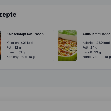
ezepte
Kalbseintopf mit Erbsen, Paprika und Möhren in Tomatensauce
Kalorien:
421 kcal
Kalorien:
489 kcal
Fett:
12 g
Fett:
24 g
Eiweiß:
51 g
Eiweiß:
53 g
Kohlehydrate:
16 g
Kohlehydrate:
10 g