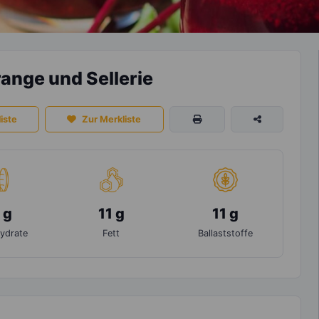
range und Sellerie
iste
Zur Merkliste
 g
11 g
11 g
ydrate
Fett
Ballaststoffe