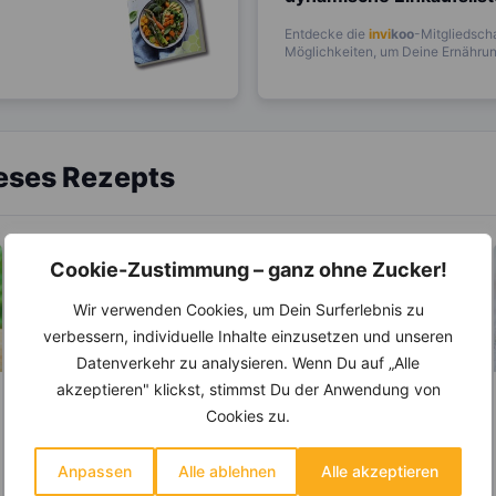
Entdecke die
invi
koo
-Mitgliedscha
Möglichkeiten, um Deine Ernährung
ieses Rezepts
Cookie-Zustimmung – ganz ohne Zucker!
Wir verwenden Cookies, um Dein Surferlebnis zu
verbessern, individuelle Inhalte einzusetzen und unseren
Datenverkehr zu analysieren. Wenn Du auf „Alle
akzeptieren" klickst, stimmst Du der Anwendung von
LEBENSMITTEL
LEBENSMITTEL
Cookies zu.
Stangensellerie –
Sind Zitronen sauer
Mit Dip ein toller
oder basisch?
Anpassen
Alle ablehnen
Alle akzeptieren
Snack beim
Auch Homer glaubte wohl
Wer Zitronen mag, hat zu