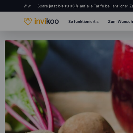
🎉🎉 Spare jetzt
bis zu 33 %
auf alle Tarife bei jährlicher 
invi
koo
So funktioniert's
Zum Wunsch