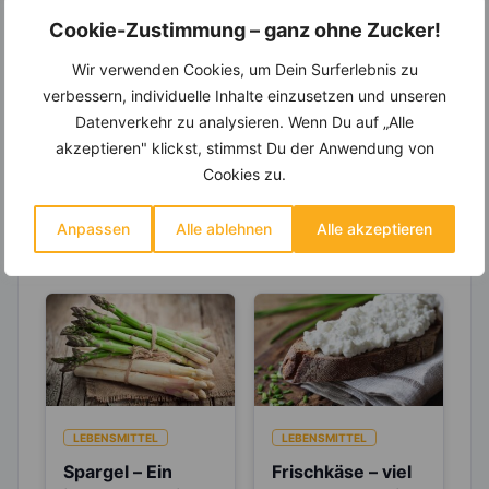
Einkaufsliste und noch mehr?
Cookie-Zustimmung – ganz ohne Zucker!
Entdecke die
invi
koo
-Mitgliedschaft und erhalte
Wir verwenden Cookies, um Dein Surferlebnis zu
viele hilfreiche und zeitsparende Möglichkeiten,
um Deine Ernährung optimal zu gestalten.
verbessern, individuelle Inhalte einzusetzen und unseren
Datenverkehr zu analysieren. Wenn Du auf „Alle
akzeptieren" klickst, stimmst Du der Anwendung von
Cookies zu.
Erfahre mehr über die Zutaten
dieses Rezepts
Anpassen
Alle ablehnen
Alle akzeptieren
LEBENSMITTEL
LEBENSMITTEL
Spargel – Ein
Frischkäse – viel