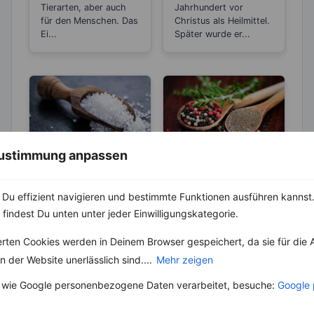
dlich?
Blutdruck
Tierarten, aber auch
Jahrhundert vor
für den Menschen. Das
senkend
Christus als Heilmittel.
Ei...
Später wurde er...
 Zustimmung anpassen
ABNEHMEN
KRÄUTER & GEWÜRZE
KRÄUTER & GEWÜRZE
Pfeffer- Die
Du effizient navigieren und bestimmte Funktionen ausführen kannst. 
Unterschiede
Salz – Die
 findest Du unten unter jeder Einwilligungskategorie.
zwischen den
Abnehmbremse
Die Heimat des echten
Sorten
Pfeffers ist die
erten Cookies werden in Deinem Browser gespeichert, da sie für die 
Salz ist ein
Malabarküste in Indien.
lebenswichtiger Stoff
 der Website unerlässlich sind....
Mehr zeigen
Dort ist auch das
und aus unserer Küche
Klima...
nicht mehr weg zu
 wie Google personenbezogene Daten verarbeitet, besuche:
Google 
denken. Der...