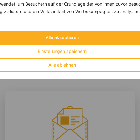
endet, um Besuchern auf der Grundlage der von ihnen zuvor besuc
Hähnchenbrustfilet in Curry-Mango Marinade und Rucolasalat
 zu liefern und die Wirksamkeit von Werbekampagnen zu analysier
‹
Kalorien:
418 kcal
›
Fett:
8 g
Eiweiß:
56 g
Alle akzeptieren
Kohlehydrate:
25 g
Einstellungen speichern
Alle ablehnen