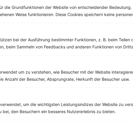
ür die Grundfunktionen der Website von entscheidender Bedeutung. 
esehenen Weise funktionieren. Diese Cookies speichern keine perso
Weitere Clean Eating Rezepte
tützen bei der Ausführung bestimmter Funktionen, z. B. beim Teilen 
men, beim Sammeln von Feedbacks und anderen Funktionen von Dritta
Grüne Cremesuppe mit Wirsing, Spinat und saurer Sahne
‹
Kalorien:
309 kcal
›
Fett:
9 g
rwendet um zu verstehen, wie Besucher mit der Website interagiere
Eiweiß:
13 g
ie Anzahl der Besucher, Absprungrate, Herkunft der Besucher usw.
Kohlehydrate:
36 g
verwendet, um die wichtigsten Leistungsindizes der Website zu ver
zu bei, den Besuchern ein besseres Nutzererlebnis zu bieten.
Rezepte mit 400 bis 500 kcal
Rezepte