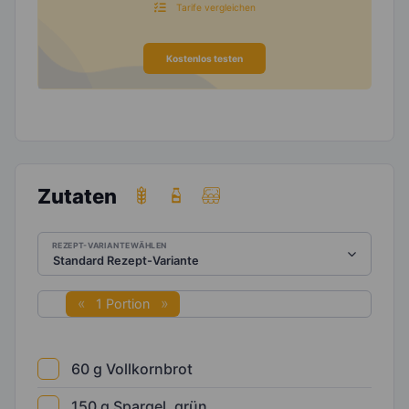
Tarife vergleichen
Kostenlos testen
Zutaten
REZEPT-VARIANTE WÄHLEN
1 Portion
60
g
Vollkornbrot
150
g
Spargel, grün