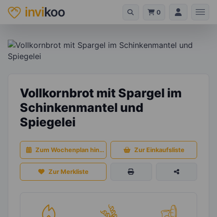
invi
koo
0
Vollkornbrot mit Spargel im
Schinkenmantel und
Spiegelei
Zum Wochenplan hinzufügen
Zur Einkaufsliste
Zur Merkliste