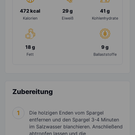
472 kcal
29 g
41 g
Kalorien
Eiweiß
Kohlenhydrate
18 g
9 g
Fett
Ballaststoffe
Zubereitung
1
Die holzigen Enden vom Spargel
entfernen und den Spargel 3-4 Minuten
im Salzwasser blanchieren. Anschließend
abtropfen lassen und die