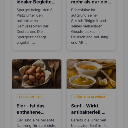
idealer Begleiter
mehr als nur ein
beim Abnehmen
Brotaufstrich
Spargel belegt den 8.
Frischkäse ist
und Detoxen
Platz unter den
aufgrund seiner
beliebtesten
Streichfähigkeit und
Gemüsesorten der
seines vielseitigen
Deutschen. Die
Geschmackes in
Spargelzeit fängt
Deutschland bei Jung
ungefähr...
und Alt...
LEBENSMITTEL
KRÄUTER & GEWÜRZE
Eier – Ist das
Senf – Wirkt
enthaltene
antibakteriell,
Cholesterin
entzündungshem
Eier sind eine beliebte
Bereits die Griechen
gesundheitsschä
mend und
Nahrung für zahlreiche
benutzten Senf im 4.