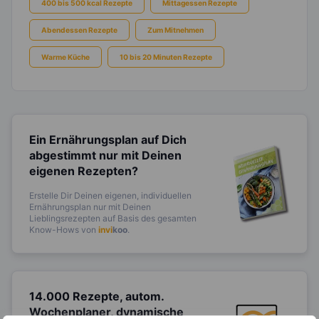
400 bis 500 kcal Rezepte
Mittagessen Rezepte
Abendessen Rezepte
Zum Mitnehmen
Warme Küche
10 bis 20 Minuten Rezepte
Ein Ernährungsplan auf Dich
abgestimmt
nur mit Deinen
eigenen Rezepten?
Erstelle Dir Deinen eigenen, individuellen
Ernährungsplan nur mit Deinen
Lieblingsrezepten auf Basis des gesamten
Know-Hows von
invi
koo
.
14.000 Rezepte, autom.
Wochenplaner,
dynamische