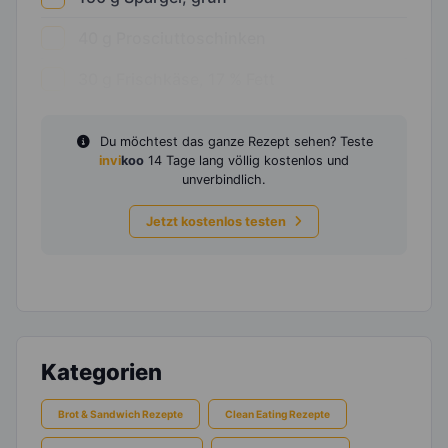
40
g
Prosciuttoschinken
30
g
Frischkäse, 17 % Fett
Du möchtest das ganze Rezept sehen? Teste
invi
koo
14 Tage lang völlig kostenlos und
unverbindlich.
Jetzt kostenlos testen
Kategorien
Brot & Sandwich Rezepte
Clean Eating Rezepte