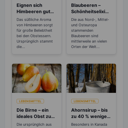
Eignen sich
Blaubeeren –
Himbeeren gut
Schönheitselixier
zum Abnehmen?
für die Haut und
Das süßliche Aroma
Die aus Nord-, Mittel-
gut beim
von Himbeeren sorgt
und Osteuropa
Abnehmen
für große Beliebtheit
stammenden
bei den Obstessern.
Blaubeeren sind
Ursprünglich stammt
mittlerweile an vielen
die...
Orten der Welt...
LEBENSMITTEL
LEBENSMITTEL
Die Birne – ein
Ahornsirup – bis
ideales Obst zum
zu 40 % weniger
Abnehmen
Kalorien als
Die ursprünglich aus
Besonders in Kanada