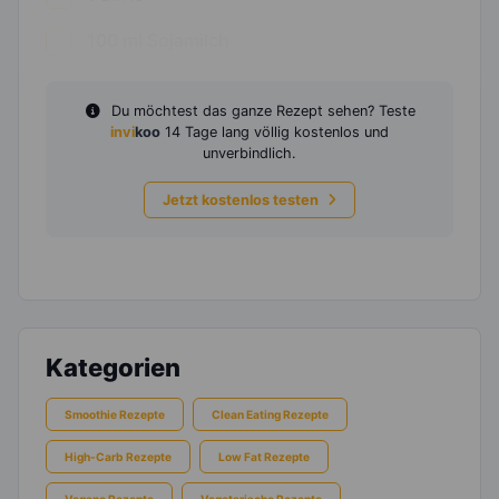
100
ml
Sojamilch
Du möchtest das ganze Rezept sehen? Teste
invi
koo
14 Tage lang völlig kostenlos und
unverbindlich.
Jetzt kostenlos testen
Kategorien
Smoothie Rezepte
Clean Eating Rezepte
High-Carb Rezepte
Low Fat Rezepte
Vegane Rezepte
Vegetarische Rezepte