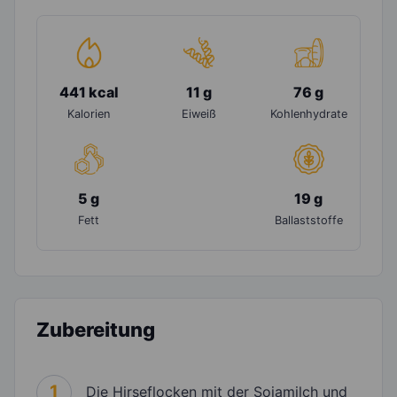
441 kcal
11 g
76 g
Kalorien
Eiweiß
Kohlenhydrate
5 g
19 g
Fett
Ballaststoffe
Zubereitung
1
Die Hirseflocken mit der Sojamilch und