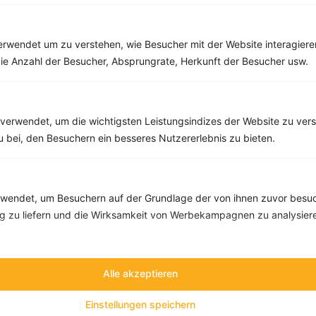
Rezepte mit 400 bis 500 kcal
Rezepte
rwendet um zu verstehen, wie Besucher mit der Website interagiere
ie Anzahl der Besucher, Absprungrate, Herkunft der Besucher usw.
Vollkornspaghetti mit Gemüse in Käse-Sauce
‹
Kalorien:
450 kcal
›
verwendet, um die wichtigsten Leistungsindizes der Website zu ver
Fett:
11 g
zu bei, den Besuchern ein besseres Nutzererlebnis zu bieten.
Eiweiß:
20 g
Kohlehydrate:
57 g
endet, um Besuchern auf der Grundlage der von ihnen zuvor besuc
 zu liefern und die Wirksamkeit von Werbekampagnen zu analysier
Alle akzeptieren
Einstellungen speichern