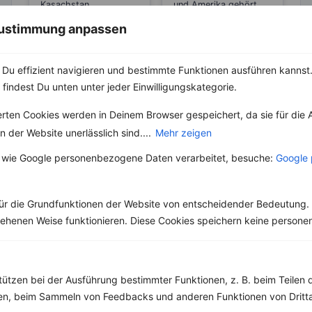
Zucker
Kasachstan
und Amerika gehört
stammende Birne, ist in
der Ahornsirup bzw.
 Zustimmung anpassen
der heutigen Zeit ein
Maple Syrup wohl zu
sehr beliebtes Obst...
den Klassikern,...
Du effizient navigieren und bestimmte Funktionen ausführen kannst. 
 findest Du unten unter jeder Einwilligungskategorie.
erten Cookies werden in Deinem Browser gespeichert, da sie für die 
Weitere Vegetarische Rezepte
 der Website unerlässlich sind....
Mehr zeigen
 wie Google personenbezogene Daten verarbeitet, besuche:
Google 
Rote Bete mit Feta und Feldsalat
ür die Grundfunktionen der Website von entscheidender Bedeutung. 
‹
Kalorien:
670 kcal
›
esehenen Weise funktionieren. Diese Cookies speichern keine perso
Fett:
39 g
Eiweiß:
27 g
Kohlehydrate:
42 g
tützen bei der Ausführung bestimmter Funktionen, z. B. beim Teilen 
men, beim Sammeln von Feedbacks und anderen Funktionen von Dritta