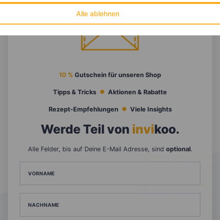
Alle ablehnen
10 %
Gutschein für unseren Shop
Tipps & Tricks
Aktionen & Rabatte
Rezept-Empfehlungen
Viele Insights
Werde Teil von
invi
koo
.
Alle Felder, bis auf Deine E-Mail Adresse, sind
optional
.
VORNAME
NACHNAME