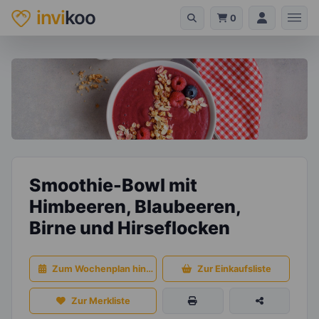
invi
koo
0
Smoothie-Bowl mit
Himbeeren, Blaubeeren,
Birne und Hirseflocken
Zum Wochenplan hinzufügen
Zur Einkaufsliste
Zur Merkliste