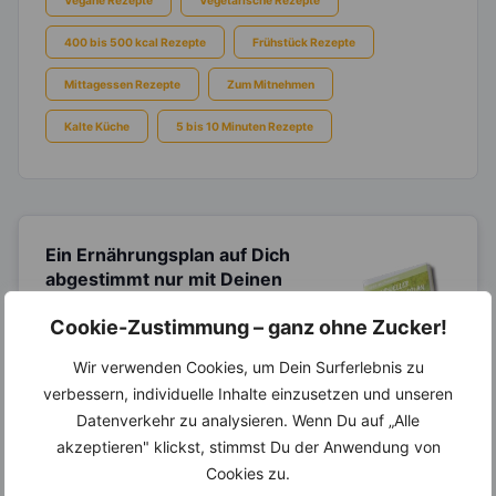
400 bis 500 kcal Rezepte
Frühstück Rezepte
Mittagessen Rezepte
Zum Mitnehmen
Kalte Küche
5 bis 10 Minuten Rezepte
Ein Ernährungsplan auf Dich
abgestimmt
nur mit Deinen
eigenen Rezepten?
Cookie-Zustimmung – ganz ohne Zucker!
Erstelle Dir Deinen eigenen, individuellen
Ernährungsplan nur mit Deinen
Wir verwenden Cookies, um Dein Surferlebnis zu
Lieblingsrezepten auf Basis des gesamten
verbessern, individuelle Inhalte einzusetzen und unseren
Know-Hows von
invi
koo
.
Datenverkehr zu analysieren. Wenn Du auf „Alle
akzeptieren" klickst, stimmst Du der Anwendung von
Cookies zu.