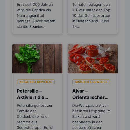
Vitamin C, wie die
Stoffs Lycopin
Erst seit 200 Jahren
Tomaten belegen den
Zitrone
durchs
wird die Paprika als
1. Platz unter den Top
Einkochen?
Nahrungsmittel
10 der Gemüsesorten
genutzt. Zuvor hatten
in Deutschland. Rund
sie die Spanier...
24...
KRÄUTER & GEWÜRZE
KRÄUTER & GEWÜRZE
Petersilie –
Ajvar –
Aktiviert die
Orientalischer
Entgiftungsarbeit
Gemüsekaviar
Petersilie gehört zur
Die Würzpaste Ajvar
von Niere und
aus Paprika
Familie der
hat ihren Ursprung im
Blase
Doldenblütler und
Balkan und wird
stammt aus
besonders in den
Südosteuropa. Es ist
südeuropäischen