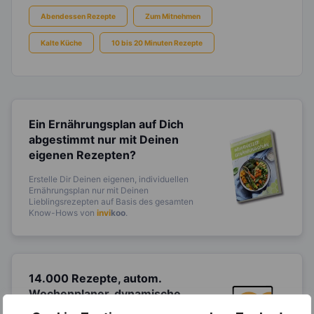
Abendessen Rezepte
Zum Mitnehmen
Kalte Küche
10 bis 20 Minuten Rezepte
Ein Ernährungsplan auf Dich
abgestimmt
nur mit Deinen
eigenen Rezepten?
Erstelle Dir Deinen eigenen, individuellen
Ernährungsplan nur mit Deinen
Lieblingsrezepten auf Basis des gesamten
Know-Hows von
invi
koo
.
14.000 Rezepte, autom.
Wochenplaner,
dynamische
Einkaufsliste und noch mehr?