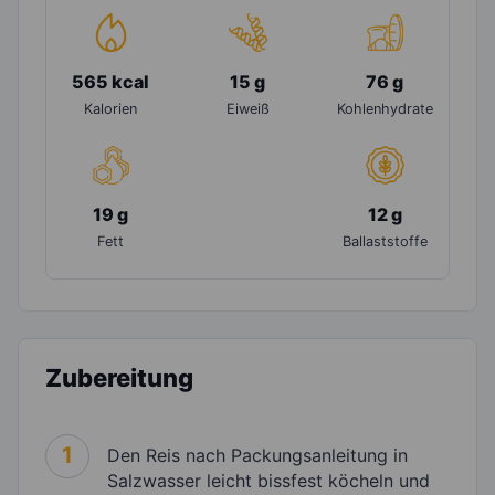
565 kcal
15 g
76 g
Kalorien
Eiweiß
Kohlenhydrate
19 g
12 g
Fett
Ballaststoffe
Zubereitung
1
Den Reis nach Packungsanleitung in
Salzwasser leicht bissfest köcheln und