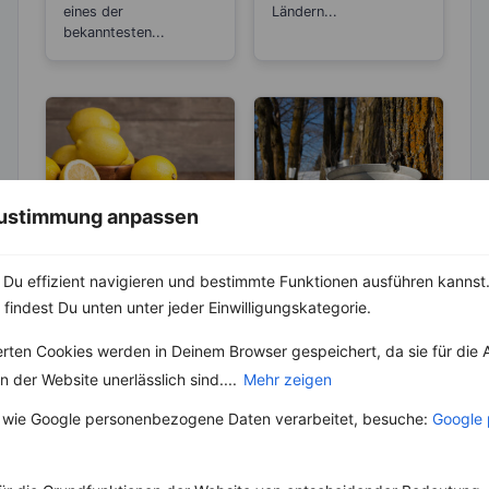
eines der
Ländern...
bekanntesten...
 Zustimmung anpassen
LEBENSMITTEL
LEBENSMITTEL
Sind Zitronen
Ahornsirup – bis
Du effizient navigieren und bestimmte Funktionen ausführen kannst. 
sauer oder
zu 40 % weniger
 findest Du unten unter jeder Einwilligungskategorie.
basisch?
Kalorien als
Wer Zitronen mag, hat
Besonders in Kanada
Zucker
erten Cookies werden in Deinem Browser gespeichert, da sie für die 
zu 100 % auch schon
und Amerika gehört
den Spruch „Sauer
der Ahornsirup bzw.
 der Website unerlässlich sind....
Mehr zeigen
macht lustig!“
Maple Syrup wohl zu
gehört....
den Klassikern,...
 wie Google personenbezogene Daten verarbeitet, besuche:
Google 