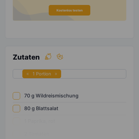
Kostenlos testen
Zutaten
1 Portion
70
g
Wildreismischung
80
g
Blattsalat
1
Paprika, rot
2
Tomaten