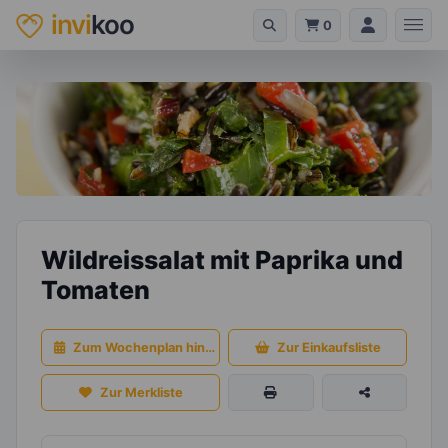
invi
koo
0
Wildreissalat mit Paprika und
Tomaten
Zum Wochenplan hinzufügen
Zur Einkaufsliste
Zur Merkliste