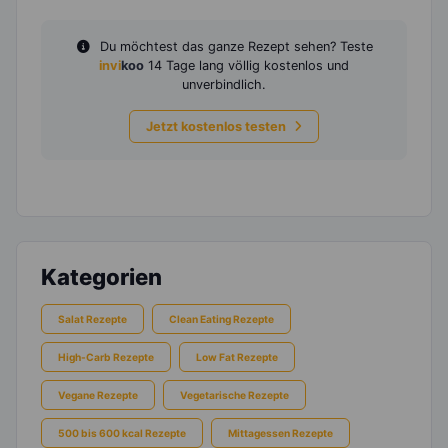
Du möchtest das ganze Rezept sehen? Teste
invi
koo
14 Tage lang völlig kostenlos und
unverbindlich.
Jetzt kostenlos testen
Kategorien
Salat Rezepte
Clean Eating Rezepte
High-Carb Rezepte
Low Fat Rezepte
Vegane Rezepte
Vegetarische Rezepte
500 bis 600 kcal Rezepte
Mittagessen Rezepte