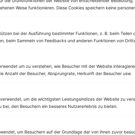
ür die Grundfunktionen der Website von entscheidender Bedeutung. 
esehenen Weise funktionieren. Diese Cookies speichern keine perso
Weitere Vegetarische Rezepte
tützen bei der Ausführung bestimmter Funktionen, z. B. beim Teilen 
men, beim Sammeln von Feedbacks und anderen Funktionen von Dritta
Gnocchi mit Pesto und Tomatensalat
‹
Kalorien:
452 kcal
›
Fett:
16 g
Eiweiß:
10 g
rwendet um zu verstehen, wie Besucher mit der Website interagiere
Kohlehydrate:
63 g
ie Anzahl der Besucher, Absprungrate, Herkunft der Besucher usw.
verwendet, um die wichtigsten Leistungsindizes der Website zu ver
Rezepte mit 500 bis 600 kcal
zu bei, den Besuchern ein besseres Nutzererlebnis zu bieten.
Rezepte
endet, um Besuchern auf der Grundlage der von ihnen zuvor besuc
Mini-Quiche mit Tomaten, Zucchini und Mozzarella