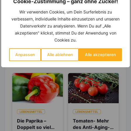
Cookie-Zustimmung – ganz ohne Zucker!
Entdecke die
invi
koo
-Mitgliedschaft und erhalte
Wir verwenden Cookies, um Dein Surferlebnis zu
viele hilfreiche und zeitsparende Möglichkeiten,
um Deine Ernährung optimal zu gestalten.
verbessern, individuelle Inhalte einzusetzen und unseren
Datenverkehr zu analysieren. Wenn Du auf „Alle
akzeptieren" klickst, stimmst Du der Anwendung von
Cookies zu.
Erfahre mehr über die Zutaten
Anpassen
Alle ablehnen
Alle akzeptieren
dieses Rezepts
LEBENSMITTEL
LEBENSMITTEL
Die Paprika –
Tomaten- Mehr
Doppelt so viel
des Anti-Aging-