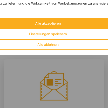
 zu liefern und die Wirksamkeit von Werbekampagnen zu analysier
‹
Kalorien:
564 kcal
›
Fett:
15 g
Eiweiß:
35 g
Kohlehydrate:
65 g
Alle akzeptieren
Einstellungen speichern
Alle ablehnen