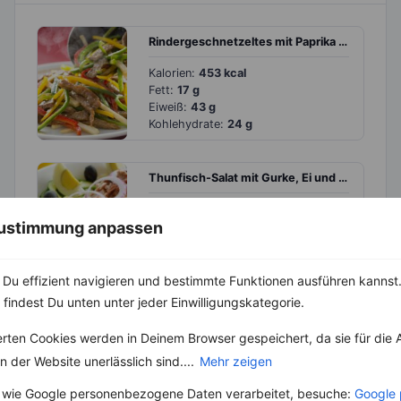
Rindergeschnetzeltes mit Paprika und Sellerie
Kalorien:
453 kcal
Fett:
17 g
Eiweiß:
43 g
Kohlehydrate:
24 g
Thunfisch-Salat mit Gurke, Ei und Oliven
Kalorien:
452 kcal
 Zustimmung anpassen
Fett:
22 g
Eiweiß:
43 g
Kohlehydrate:
13 g
Du effizient navigieren und bestimmte Funktionen ausführen kannst. 
 findest Du unten unter jeder Einwilligungskategorie.
Hähnchenbrust mit Paprika, Zucchini und Aubergine
erten Cookies werden in Deinem Browser gespeichert, da sie für die 
Kalorien:
433 kcal
 der Website unerlässlich sind....
Mehr zeigen
Fett:
14 g
Eiweiß:
55 g
 wie Google personenbezogene Daten verarbeitet, besuche:
Google 
Kohlehydrate:
15 g