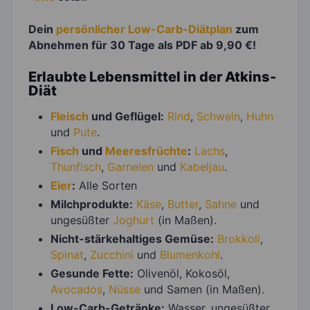
Dein
persönlicher Low-Carb-Diätplan
zum
Abnehmen für 30 Tage als PDF ab 9,90 €!
Erlaubte Lebensmittel in der Atkins-
Diät
Fleisch
und Geflügel:
Rind
,
Schwein
,
Huhn
und
Pute
.
Fisch
und
Meeresfrüchte
:
Lachs
,
Thunfisch
,
Garnelen
und
Kabeljau
.
Eier
:
Alle Sorten
Milchprodukte:
Käse
,
Butter
,
Sahne
und
ungesüßter
Joghurt
(in Maßen).
Nicht-stärkehaltiges Gemüse:
Brokkoli
,
Spinat
,
Zucchini
und
Blumenkohl
.
Gesunde Fette:
Olivenöl, Kokosöl,
Avocados
,
Nüsse
und Samen (in Maßen).
Low-Carb-Getränke:
Wasser, ungesüßter