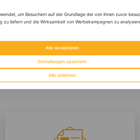
Gesunde Küche
High Protein
endet, um Besuchern auf der Grundlage der von ihnen zuvor besuc
Kräuter & Gewürze
 zu liefern und die Wirksamkeit von Werbekampagnen zu analysier
Lebensmittel
Low Carb
Low Fat
Alle akzeptieren
Sport
Vegan
Einstellungen speichern
Vegetarisch
Vitalstoffe
Alle ablehnen