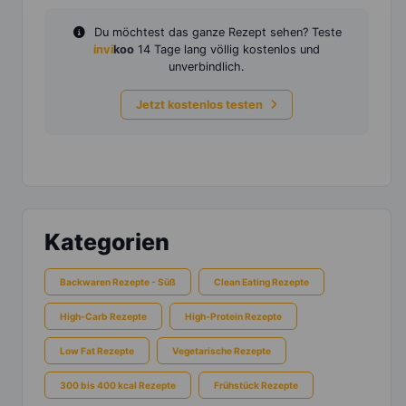
Du möchtest das ganze Rezept sehen? Teste
invi
koo
14 Tage lang völlig kostenlos und
unverbindlich.
Jetzt kostenlos testen
Kategorien
Backwaren Rezepte - Süß
Clean Eating Rezepte
High-Carb Rezepte
High-Protein Rezepte
Low Fat Rezepte
Vegetarische Rezepte
300 bis 400 kcal Rezepte
Frühstück Rezepte