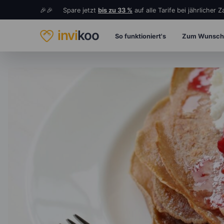
🎉🎉 Spare jetzt
bis zu 33 %
auf alle Tarife bei jährlicher 
invi
koo
So funktioniert's
Zum Wunsch