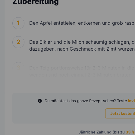
Zubereitung
1
Den Apfel entstielen, entkernen und grob raspe
2
Das Eiklar und die Milch schaumig schlagen, d
dazugeben, nach Geschmack mit Zimt würzen 
3
Den Teig portionsweise für 2-3 Minuten in di
wenden und noch einmal 2-3 Minuten braten.
Du möchtest das ganze Rezept sehen? Teste
invi
Jetzt kosten
Jährliche Zahlung (bis zu
33 %