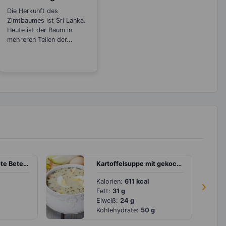
Rheuma
Die Herkunft des
Zimtbaumes ist Sri Lanka.
Heute ist der Baum in
mehreren Teilen der...
Vollkornbrot mit rote Bete-Humus und Feta
Kartoffelsuppe mit gekochten Eiern
Kalorien:
611 kcal
›
Fett:
31 g
Eiweiß:
24 g
Kohlehydrate:
50 g