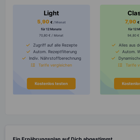
Light
Cla
5,90
7,90
€
/ Monat
€
für 12 Monate
für 12 
70,80 € / Monat
94,80 €
Zugriff auf alle Rezepte
Alles aus 
Autom. Rezeptfilterung
Autom. 
Indiv. Nährstoffberechnung
Dynamische
Tarife vergleichen
Tarife 
Kostenlos testen
Kostenlo
Ein Ernährungsplan auf Dich abgestimmt