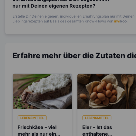
nur mit Deinen eigenen Rezepten?
Erstelle Dir Deinen eigenen, individuellen Ernährungsplan nur mit Deinen
Lieblingsrezepten auf Basis des gesamten Know-Hows von
invi
koo
.
Erfahre mehr über die Zutaten d
LEBENSMITTEL
LEBENSMITTEL
Frischkäse – viel
Eier – Ist das
mehr als nur ein
enthaltene