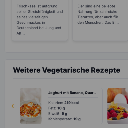
Brotaufstrich
Cholesterin
Frischkäse ist aufgrund
Eier sind eine beliebte
gesundheitsschädlic
seiner Streichfähigkeit und
Nahrung für zahlreiche
h?
seines vielseitigen
Tierarten, aber auch für
Geschmackes in
den Menschen. Das Ei...
Deutschland bei Jung und
Alt...
Weitere Vegetarische Rezepte
Joghurt mit Banane, Quark, Walnüssen und Ahornsirup
‹
Kalorien:
219 kcal
Fett:
10 g
Eiweiß:
9 g
Kohlehydrate:
19 g