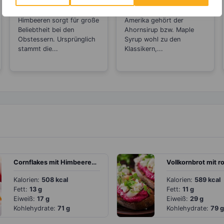
Abnehmen?
Kalorien als Zucker
Das süßliche Aroma von
Besonders in Kanada und
Himbeeren sorgt für große
Amerika gehört der
Beliebtheit bei den
Ahornsirup bzw. Maple
Obstessern. Ursprünglich
Syrup wohl zu den
stammt die...
Klassikern,...
Cornflakes mit Himbeeren und Blaubeeren
Kalorien:
508 kcal
Kalorien:
589 kcal
Fett:
13 g
Fett:
11 g
Eiweiß:
17 g
Eiweiß:
29 g
Kohlehydrate:
71 g
Kohlehydrate:
79 g