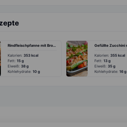
ezepte
Rindfleischpfanne mit Brokkoli, Möhren, Blumenkohl und Prinzessbohnen
Kalorien:
353 kcal
Kalorien:
355 kcal
Fett:
15 g
Fett:
13 g
Eiweiß:
38 g
Eiweiß:
35 g
Kohlehydrate:
10 g
Kohlehydrate:
16 g