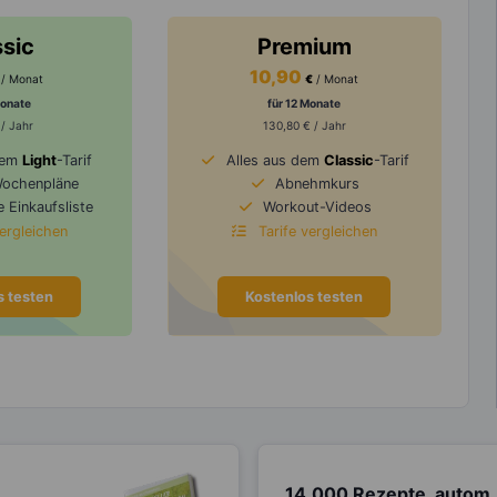
ssic
Premium
10,90
/ Monat
€
/ Monat
Monate
für 12 Monate
 / Jahr
130,80 € / Jahr
dem
Light
-Tarif
Alles aus dem
Classic
-Tarif
Wochenpläne
Abnehmkurs
 Einkaufsliste
Workout-Videos
vergleichen
Tarife vergleichen
s testen
Kostenlos testen
14.000 Rezepte, autom.