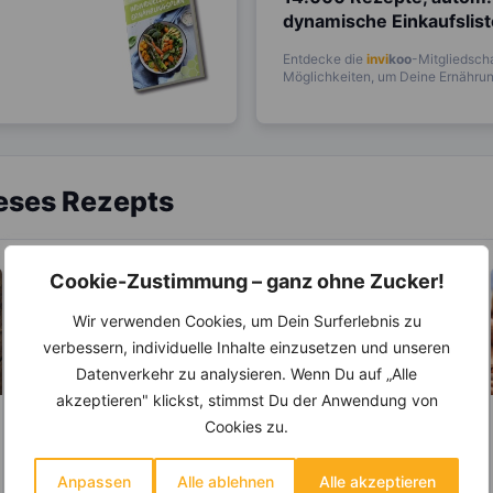
dynamische Einkaufslis
Entdecke die
invi
koo
-Mitgliedscha
Möglichkeiten, um Deine Ernährung
ieses Rezepts
Cookie-Zustimmung – ganz ohne Zucker!
Wir verwenden Cookies, um Dein Surferlebnis zu
verbessern, individuelle Inhalte einzusetzen und unseren
Datenverkehr zu analysieren. Wenn Du auf „Alle
akzeptieren" klickst, stimmst Du der Anwendung von
Cookies zu.
LEBENSMITTEL
LEBENSMITTEL
Eignen sich
Ahornsirup – bis zu
Anpassen
Alle ablehnen
Alle akzeptieren
Himbeeren gut zum
40 % weniger