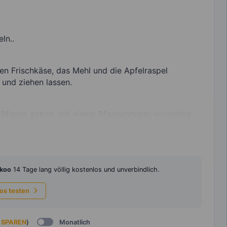
ln..
en Frischkäse, das Mehl und die Apfelraspel
und ziehen lassen.
e Pfanne geben, mit einem Pfannenheber vorsichtig
koo
14 Tage lang völlig kostenlos und unverbindlich.
los testen
 SPAREN
)
Monatlich