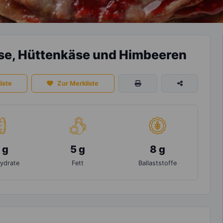
se, Hüttenkäse und Himbeeren
iste
Zur Merkliste
 g
5 g
8 g
ydrate
Fett
Ballaststoffe