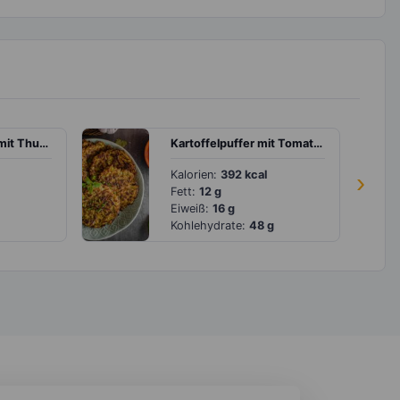
Gefüllte Zucchini mit Thunfisch, Paprika und Möhre
Kartoffelpuffer mit Tomaten-Dip
Kalorien:
392 kcal
›
Fett:
12 g
Eiweiß:
16 g
Kohlehydrate:
48 g