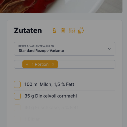
Zutaten
REZEPT-VARIANTE WÄHLEN
1 Portion
100
ml
Milch, 1,5 % Fett
35
g
Dinkelvollkornmehl
40
g
Frischkäse, 5 % Fett
1
Eiklar