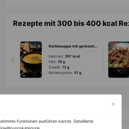
Rezepte mit 300 bis 400 kcal R
Kürbissuppe mit gerösteten Kürbiskernen
‹
Kalorien:
397 kcal
Fett:
16 g
Eiweiß:
13 g
Kohlehydrate:
41 g
stimmte Funktionen ausführen kannst. Detaillierte
inwilligungskategorie.