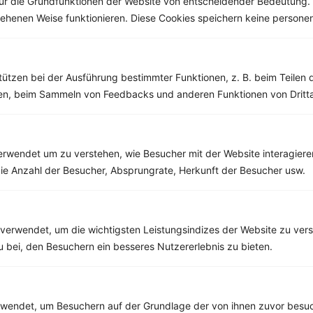
ür die Grundfunktionen der Website von entscheidender Bedeutung. 
esehenen Weise funktionieren. Diese Cookies speichern keine perso
Weitere Vegetarische Rezepte
tützen bei der Ausführung bestimmter Funktionen, z. B. beim Teilen 
men, beim Sammeln von Feedbacks und anderen Funktionen von Dritta
Pancakes mit Pflaumenmus
‹
Kalorien:
364 kcal
›
Fett:
6 g
Eiweiß:
7 g
rwendet um zu verstehen, wie Besucher mit der Website interagiere
Kohlehydrate:
66 g
ie Anzahl der Besucher, Absprungrate, Herkunft der Besucher usw.
verwendet, um die wichtigsten Leistungsindizes der Website zu ver
Rezepte mit 600 bis 700 kcal
zu bei, den Besuchern ein besseres Nutzererlebnis zu bieten.
Rezepte
endet, um Besuchern auf der Grundlage der von ihnen zuvor besuc
Rucolasalat mit Tofu, Tomaten und Sesam