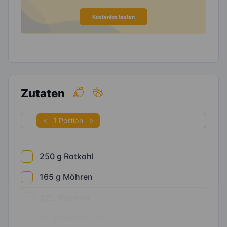
Kostenlos testen
Zutaten
1 Portion
250
g
Rotkohl
165
g
Möhren
3
EL
Rosinen
20
g
Kürbiskerne