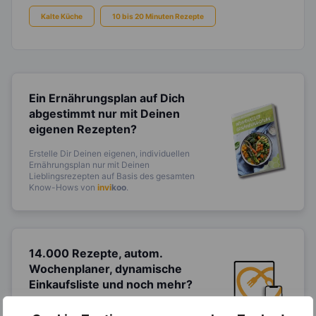
Kalte Küche
10 bis 20 Minuten Rezepte
Ein Ernährungsplan auf Dich
abgestimmt
nur mit Deinen
eigenen Rezepten?
Erstelle Dir Deinen eigenen, individuellen
Ernährungsplan nur mit Deinen
Lieblingsrezepten auf Basis des gesamten
Know-Hows von
invi
koo
.
14.000 Rezepte, autom.
Wochenplaner,
dynamische
Einkaufsliste und noch mehr?
Entdecke die
invi
koo
-Mitgliedschaft und erhalte