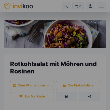
invi
koo
0
Rotkohlsalat mit Möhren und
Rosinen
Zum Wochenplan hinzufügen
Zur Einkaufsliste
Zur Merkliste