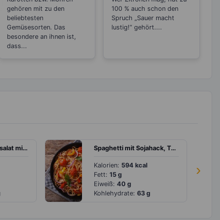
gehören mit zu den
100 % auch schon den
beliebtesten
Spruch „Sauer macht
Gemüsesorten. Das
lustig!“ gehört....
besondere an ihnen ist,
dass...
Asiatischer Bulgursalat mit schwarzem Sesam
Spaghetti mit Sojahack, Tomaten und Paprika
Kalorien:
594 kcal
›
Fett:
15 g
Eiweiß:
40 g
g
Kohlehydrate:
63 g