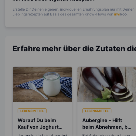
Erstelle Dir Deinen eigenen, individuellen Ernährungsplan nur mit Deinen
Lieblingsrezepten auf Basis des gesamten Know-Hows von
invi
koo
.
Erfahre mehr über die Zutaten d
LEBENSMITTEL
LEBENSMITTEL
Worauf Du beim
Aubergine – Hilft
Kauf von Joghurt
beim Abnehmen, bei
achten solltest
Müdigkeit und
Joghurts sind nicht nur bei
Bei Auberginen denkt man