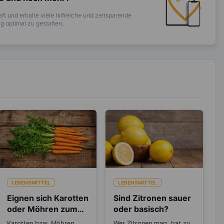
ft und erhalte viele hilfreiche und zeitsparende
 optimal zu gestalten.
LEBENSMITTEL
LEBENSMITTEL
Eignen sich Karotten
Sind Zitronen sauer
oder Möhren zum
oder basisch?
Abnehmen?
Karotten bzw. Möhren
Wer Zitronen mag, hat zu