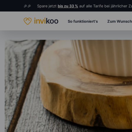
🎉🎉 Spare jetzt
bis zu 33 %
auf alle Tarife bei jährlicher 
invi
koo
So funktioniert's
Zum Wunsch