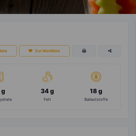
iste
Zur Merkliste
 g
34 g
18 g
ydrate
Fett
Ballaststoffe