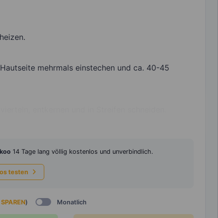
heizen.
r Hautseite mehrmals einstechen und ca. 40-45
ierteln, entkernen und in Streifen schneiden.
koo
14 Tage lang völlig kostenlos und unverbindlich.
los testen
 SPAREN
)
Monatlich