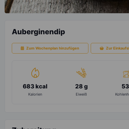
Auberginendip
Zum Wochenplan hinzufügen
Zur Einkaufsl
683 kcal
28 g
53
Kalorien
Eiweiß
Kohlenh