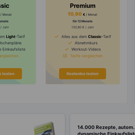
ssic
Premium
10,90
/ Monat
€
/ Monat
Monate
für 12 Monate
 / Jahr
130,80 € / Jahr
dem
Light
-Tarif
Alles aus dem
Classic
-Tarif
Wochenpläne
Abnehmkurs
 Einkaufsliste
Workout-Videos
vergleichen
Tarife vergleichen
s testen
Kostenlos testen
14.000 Rezepte, autom.
dynamische Einkaufslis