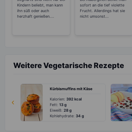
Stress
Kindern beliebt, man kann
sofort an die tief violette
ihn süß oder auch
Frucht. Allerdings hat sie
herzhaft genießen....
nicht umsonst...
Weitere Vegetarische Rezepte
Kürbismuffins mit Käse
‹
Kalorien:
392 kcal
Fett:
13 g
Eiweiß:
28 g
Kohlehydrate:
34 g