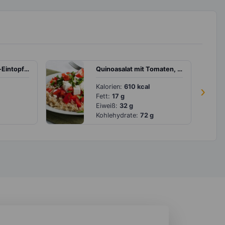
Rinderhackfleisch-Eintopf mit Wirsing und Möhre
Quinoasalat mit Tomaten, Paprika und Feta
Kalorien:
610 kcal
›
Fett:
17 g
Eiweiß:
32 g
Kohlehydrate:
72 g