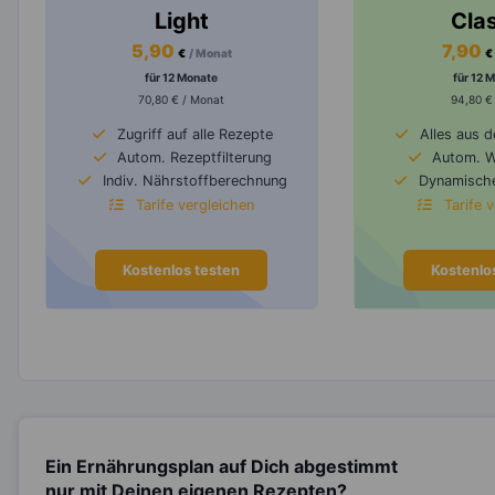
Light
Cla
5,90
7,90
€
/ Monat
€
für 12 Monate
für 12 
70,80 € / Monat
94,80 €
Zugriff auf alle Rezepte
Alles aus 
Autom. Rezeptfilterung
Autom. 
Indiv. Nährstoffberechnung
Dynamische
Tarife vergleichen
Tarife 
Kostenlos testen
Kostenlo
Ein Ernährungsplan auf Dich abgestimmt
nur mit Deinen eigenen Rezepten?