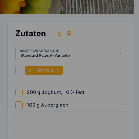
Zutaten
REZEPT-VARIANTE WÄHLEN
1 Portion
200
g
Joghurt, 10 % Fett
100
g
Auberginen
1
Paprika
150
g
Gurken