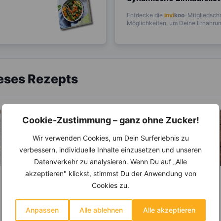
Entdecke die
invi
koo
-Mitgliedscha
Möglichkeiten, um Deine Ernährung
ieses Rezepts
Cookie-Zustimmung – ganz ohne Zucker!
Wir verwenden Cookies, um Dein Surferlebnis zu
verbessern, individuelle Inhalte einzusetzen und unseren
Datenverkehr zu analysieren. Wenn Du auf „Alle
akzeptieren" klickst, stimmst Du der Anwendung von
LEBENSMITTEL
LEBENSMITTEL
Cookies zu.
Die Paprika –
Salatgurken – Mit
Doppelt so viel
nur 12 Kalorien sind
Anpassen
Alle ablehnen
Alle akzeptieren
Vitamin C, wie die
sie wahre
Erst seit 200 Jahren wird
Auf dem dritten Platz der