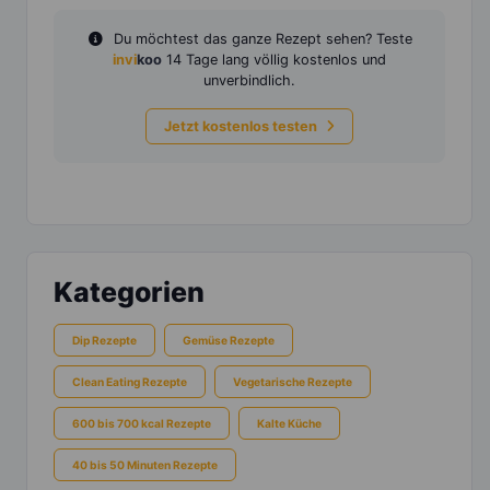
Du möchtest das ganze Rezept sehen? Teste
invi
koo
14 Tage lang völlig kostenlos und
unverbindlich.
Jetzt kostenlos testen
Kategorien
Dip Rezepte
Gemüse Rezepte
Clean Eating Rezepte
Vegetarische Rezepte
600 bis 700 kcal Rezepte
Kalte Küche
40 bis 50 Minuten Rezepte