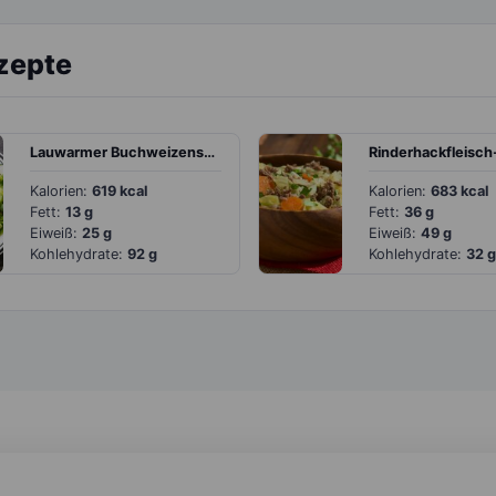
zepte
Lauwarmer Buchweizensalat mit mediterranem Dressing
Kalorien:
619 kcal
Kalorien:
683 kcal
Fett:
13 g
Fett:
36 g
Eiweiß:
25 g
Eiweiß:
49 g
Kohlehydrate:
92 g
Kohlehydrate:
32 g