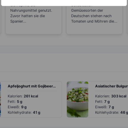
Zitrone
Schlankmacher!
die Paprika als
beliebtesten
Nahrungsmittel genutzt.
Gemüsesorten der
Zuvor hatten sie die
Deutschen stehen nach
Spanier...
Tomaten und Möhren die...
Apfeljoghurt mit Gojibeeren
Kalorien:
261 kcal
Kalorien:
303 kcal
Fett:
5 g
Fett:
7 g
Eiweiß:
9 g
Eiweiß:
7 g
Kohlehydrate:
41 g
Kohlehydrate:
46 