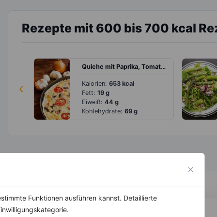
Rezepte mit 600 bis 700 kcal Re
Quiche mit Paprika, Tomaten und Champignons
‹
Kalorien:
653 kcal
Fett:
19 g
Eiweiß:
44 g
Kohlehydrate:
69 g
stimmte Funktionen ausführen kannst. Detaillierte
inwilligungskategorie.