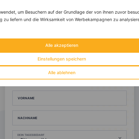
endet, um Besuchern auf der Grundlage der von ihnen zuvor besuc
 zu liefern und die Wirksamkeit von Werbekampagnen zu analysier
10 %
Gutschein für unseren Shop
Alle akzeptieren
Tipps & Tricks
Aktionen & Rabatte
Rezept-Empfehlungen
Viele Insights
Einstellungen speichern
Werde Teil von
invi
koo
.
Alle ablehnen
Alle Felder, bis auf Deine E-Mail Adresse, sind
optional
.
VORNAME
NACHNAME
DEIN TAGESBEDARF