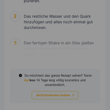
pürieren.
2
Das restliche Wasser und den Quark
hinzufügen und alles noch einmal gut
durchmixen.
3
Den fertigen Shake in ein Glas gießen
und mit den gehackten Erdnüssen
garniert servieren.
Du möchtest das ganze Rezept sehen? Teste
invi
koo
14 Tage lang völlig kostenlos und
unverbindlich.
Jetzt kostenlos testen