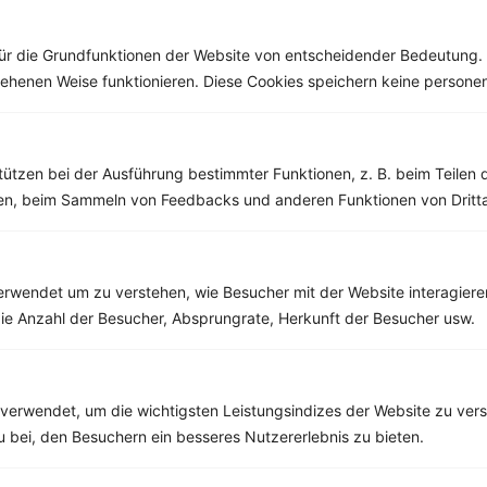
Rezepte
ür die Grundfunktionen der Website von entscheidender Bedeutung. 
esehenen Weise funktionieren. Diese Cookies speichern keine perso
Kürbiskernbrötchen mit Käse, Tomate und Gurke
‹
Kalorien:
494 kcal
›
Fett:
18 g
tützen bei der Ausführung bestimmter Funktionen, z. B. beim Teilen 
Eiweiß:
30 g
Kohlehydrate:
46 g
men, beim Sammeln von Feedbacks und anderen Funktionen von Dritta
rwendet um zu verstehen, wie Besucher mit der Website interagiere
ie Anzahl der Besucher, Absprungrate, Herkunft der Besucher usw.
verwendet, um die wichtigsten Leistungsindizes der Website zu ver
zu bei, den Besuchern ein besseres Nutzererlebnis zu bieten.