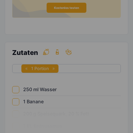
Kostenlos testen
Zutaten
1 Portion
250
ml
Wasser
1
Banane
200
g
Speisequark, 20 % Fett
1
EL
Erdnussmus