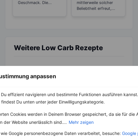
Geschmack. Die...
mittlerweile solcher
Beliebtheit erfreut,...
Weitere Low Carb Rezepte
Kartoffeln mit Rührei und Speck
 Zustimmung anpassen
‹
Kalorien:
576 kcal
›
Fett:
32 g
Du effizient navigieren und bestimmte Funktionen ausführen kannst. 
Eiweiß:
39 g
Kohlehydrate:
27 g
 findest Du unten unter jeder Einwilligungskategorie.
erten Cookies werden in Deinem Browser gespeichert, da sie für die 
 der Website unerlässlich sind....
Mehr zeigen
Rezepte mit 400 bis 500 kcal
 wie Google personenbezogene Daten verarbeitet, besuche:
Google 