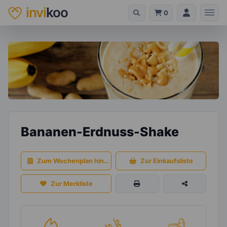
invi
koo
0
Bananen-Erdnuss-Shake
Zum Wochenplan hinzufügen
Zur Einkaufsliste
Zur Merkliste