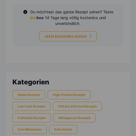
Du möchtest das ganze Rezept sehen? Teste
invi
koo
14 Tage lang völlig kostenlos und
unverbindlich.
Jetzt kostenlos testen
Kategorien
Shake Rezepte
High-Protein Rezepte
Low Carb Rezepte
400 bis 500 kcal Rezepte
Frühstück Rezepte
Mittagessen Rezepte
Zum Mitnehmen
Kalte Küche