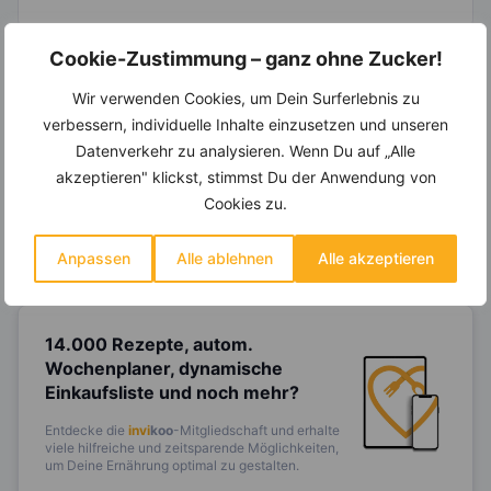
Cookie-Zustimmung – ganz ohne Zucker!
Wir verwenden Cookies, um Dein Surferlebnis zu
Ein Ernährungsplan auf Dich
verbessern, individuelle Inhalte einzusetzen und unseren
abgestimmt
nur mit Deinen
eigenen Rezepten?
Datenverkehr zu analysieren. Wenn Du auf „Alle
akzeptieren" klickst, stimmst Du der Anwendung von
Erstelle Dir Deinen eigenen, individuellen
Cookies zu.
Ernährungsplan nur mit Deinen
Lieblingsrezepten auf Basis des gesamten
Know-Hows von
invi
koo
.
Anpassen
Alle ablehnen
Alle akzeptieren
14.000 Rezepte, autom.
Wochenplaner,
dynamische
Einkaufsliste und noch mehr?
Entdecke die
invi
koo
-Mitgliedschaft und erhalte
viele hilfreiche und zeitsparende Möglichkeiten,
um Deine Ernährung optimal zu gestalten.