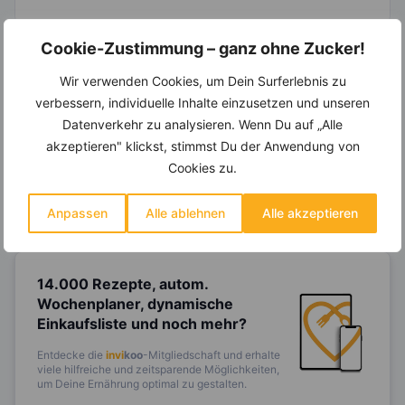
Cookie-Zustimmung – ganz ohne Zucker!
Wir verwenden Cookies, um Dein Surferlebnis zu
Ein Ernährungsplan auf Dich
verbessern, individuelle Inhalte einzusetzen und unseren
abgestimmt
nur mit Deinen
eigenen Rezepten?
Datenverkehr zu analysieren. Wenn Du auf „Alle
akzeptieren" klickst, stimmst Du der Anwendung von
Erstelle Dir Deinen eigenen, individuellen
Cookies zu.
Ernährungsplan nur mit Deinen
Lieblingsrezepten auf Basis des gesamten
Know-Hows von
invi
koo
.
Anpassen
Alle ablehnen
Alle akzeptieren
14.000 Rezepte, autom.
Wochenplaner,
dynamische
Einkaufsliste und noch mehr?
Entdecke die
invi
koo
-Mitgliedschaft und erhalte
viele hilfreiche und zeitsparende Möglichkeiten,
um Deine Ernährung optimal zu gestalten.