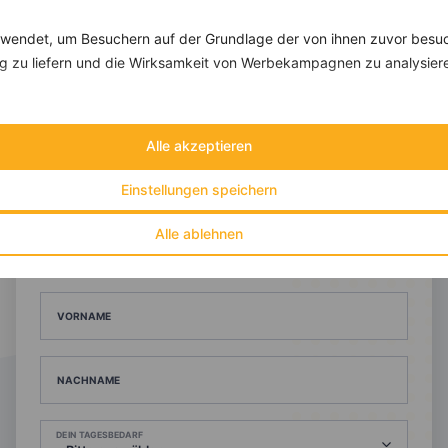
endet, um Besuchern auf der Grundlage der von ihnen zuvor besuc
 zu liefern und die Wirksamkeit von Werbekampagnen zu analysier
10 %
Gutschein für unseren Shop
Alle akzeptieren
Tipps & Tricks
Aktionen & Rabatte
Rezept-Empfehlungen
Viele Insights
Einstellungen speichern
Werde Teil von
invi
koo
.
Alle ablehnen
Alle Felder, bis auf Deine E-Mail Adresse, sind
optional
.
VORNAME
NACHNAME
DEIN TAGESBEDARF