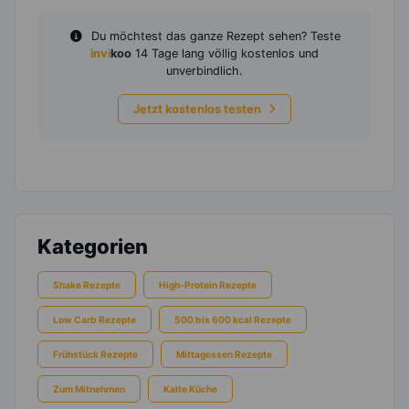
Du möchtest das ganze Rezept sehen? Teste
invi
koo
14 Tage lang völlig kostenlos und
unverbindlich.
Jetzt kostenlos testen
Kategorien
Shake Rezepte
High-Protein Rezepte
Low Carb Rezepte
500 bis 600 kcal Rezepte
Frühstück Rezepte
Mittagessen Rezepte
Zum Mitnehmen
Kalte Küche