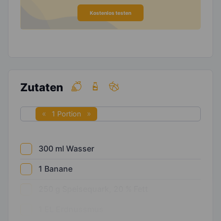
Kostenlos testen
Zutaten
1 Portion
300
ml
Wasser
1
Banane
250
g
Speisequark, 20 % Fett
1
EL
Erdnussmus