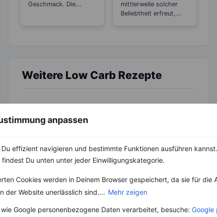
Geschmack. Die...
mittlerweile solcher
Beliebtheit erfreut,...
Weitere Low Carb Rezepte
Schinken-Eiweißbrot mit Tomate
 Zustimmung anpassen
‹
Kalorien:
342 kcal
›
Fett:
13 g
Du effizient navigieren und bestimmte Funktionen ausführen kannst. 
Eiweiß:
36 g
Kohlehydrate:
13 g
 findest Du unten unter jeder Einwilligungskategorie.
erten Cookies werden in Deinem Browser gespeichert, da sie für die 
 der Website unerlässlich sind....
Mehr zeigen
Rezepte mit 500 bis 600 kcal
 wie Google personenbezogene Daten verarbeitet, besuche:
Google 