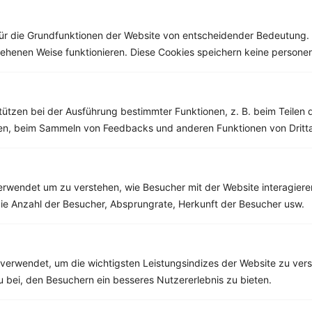
Rezepte
ür die Grundfunktionen der Website von entscheidender Bedeutung. 
esehenen Weise funktionieren. Diese Cookies speichern keine perso
Bruschetta mit Paprika und Mozzarella
‹
Kalorien:
577 kcal
›
Fett:
18 g
tützen bei der Ausführung bestimmter Funktionen, z. B. beim Teilen 
Eiweiß:
25 g
Kohlehydrate:
69 g
men, beim Sammeln von Feedbacks und anderen Funktionen von Dritta
rwendet um zu verstehen, wie Besucher mit der Website interagiere
ie Anzahl der Besucher, Absprungrate, Herkunft der Besucher usw.
verwendet, um die wichtigsten Leistungsindizes der Website zu ver
zu bei, den Besuchern ein besseres Nutzererlebnis zu bieten.