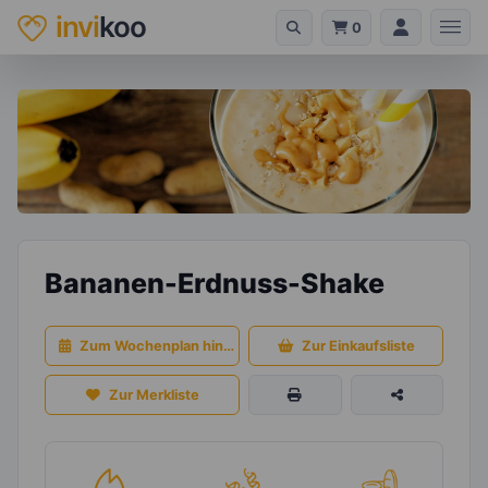
invi
koo
0
Bananen-Erdnuss-Shake
Zum Wochenplan hinzufügen
Zur Einkaufsliste
Zur Merkliste