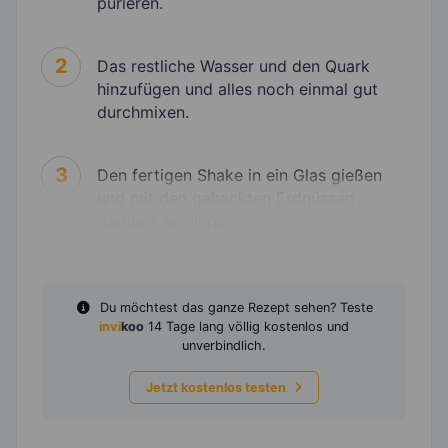
pürieren.
2
Das restliche Wasser und den Quark
hinzufügen und alles noch einmal gut
durchmixen.
3
Den fertigen Shake in ein Glas gießen
und mit den gehackten Erdnüssen
garniert servieren.
Du möchtest das ganze Rezept sehen? Teste
invi
koo
14 Tage lang völlig kostenlos und
unverbindlich.
Jetzt kostenlos testen