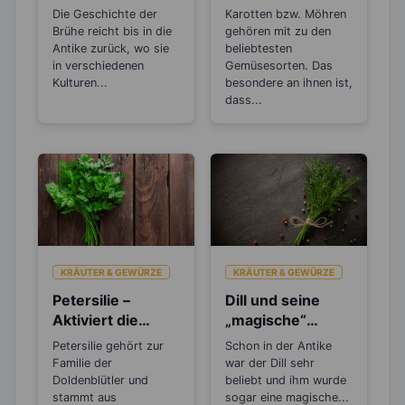
zwischen Brühe,
Möhren zum
Die Geschichte der
Karotten bzw. Möhren
Fond und
Abnehmen?
Brühe reicht bis in die
gehören mit zu den
Bouillon?
Antike zurück, wo sie
beliebtesten
in verschiedenen
Gemüsesorten. Das
Kulturen...
besondere an ihnen ist,
dass...
KRÄUTER & GEWÜRZE
KRÄUTER & GEWÜRZE
Petersilie –
Dill und seine
Aktiviert die
„magische“
Entgiftungsarbeit
Wirkung
Petersilie gehört zur
Schon in der Antike
von Niere und
Familie der
war der Dill sehr
Blase
Doldenblütler und
beliebt und ihm wurde
stammt aus
sogar eine magische...