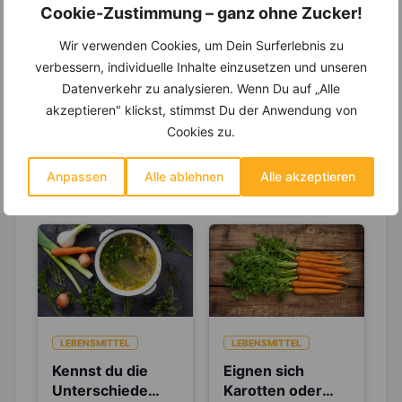
Cookie-Zustimmung – ganz ohne Zucker!
Entdecke die
invi
koo
-Mitgliedschaft und erhalte
viele hilfreiche und zeitsparende Möglichkeiten,
Wir verwenden Cookies, um Dein Surferlebnis zu
um Deine Ernährung optimal zu gestalten.
verbessern, individuelle Inhalte einzusetzen und unseren
Datenverkehr zu analysieren. Wenn Du auf „Alle
akzeptieren" klickst, stimmst Du der Anwendung von
Cookies zu.
Erfahre mehr über die Zutaten
dieses Rezepts
Anpassen
Alle ablehnen
Alle akzeptieren
LEBENSMITTEL
LEBENSMITTEL
Kennst du die
Eignen sich
Unterschiede
Karotten oder