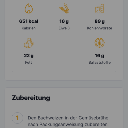
651 kcal
16 g
89 g
Kalorien
Eiweiß
Kohlenhydrate
22 g
16 g
Fett
Ballaststoffe
Zubereitung
1
Den Buchweizen in der Gemüsebrühe
nach Packungsanweisung zubereiten.