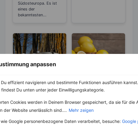
Südosteuropa. Es ist
eines der
bekanntesten...
 Zustimmung anpassen
LEBENSMITTEL
LEBENSMITTEL
Du effizient navigieren und bestimmte Funktionen ausführen kannst. 
Ahornsirup – bis
Sind Zitronen
zu 40 % weniger
sauer oder
 findest Du unten unter jeder Einwilligungskategorie.
Kalorien als
basisch?
Besonders in Kanada
Wer Zitronen mag, hat
erten Cookies werden in Deinem Browser gespeichert, da sie für die 
Zucker
und Amerika gehört
zu 100 % auch schon
 der Website unerlässlich sind....
Mehr zeigen
der Ahornsirup bzw.
den Spruch „Sauer
Maple Syrup wohl zu
macht lustig!“
 wie Google personenbezogene Daten verarbeitet, besuche:
Google 
den Klassikern,...
gehört....