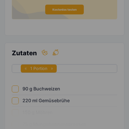
Kostenlos testen
Zutaten
1 Portion
90
g
Buchweizen
220
ml
Gemüsebrühe
150
g
Möhren
75
g
Mungobohnensprossen