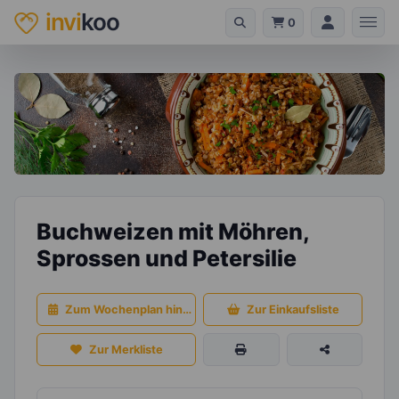
invi
koo
0
Buchweizen mit Möhren,
Sprossen und Petersilie
Zum Wochenplan hinzufügen
Zur Einkaufsliste
Zur Merkliste