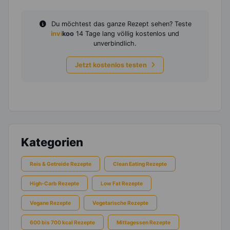
Du möchtest das ganze Rezept sehen? Teste
invi
koo
14 Tage lang völlig kostenlos und
unverbindlich.
Jetzt kostenlos testen
Kategorien
Reis & Getreide Rezepte
Clean Eating Rezepte
High-Carb Rezepte
Low Fat Rezepte
Vegane Rezepte
Vegetarische Rezepte
600 bis 700 kcal Rezepte
Mittagessen Rezepte