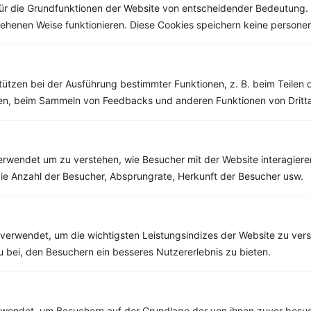
ür die Grundfunktionen der Website von entscheidender Bedeutung. 
esehenen Weise funktionieren. Diese Cookies speichern keine perso
Weitere Vegetarische Rezepte
tützen bei der Ausführung bestimmter Funktionen, z. B. beim Teilen 
men, beim Sammeln von Feedbacks und anderen Funktionen von Dritta
Rotkohlsalat mit Mandarinen und Pinienkernen
‹
Kalorien:
580 kcal
›
Fett:
36 g
Eiweiß:
9 g
rwendet um zu verstehen, wie Besucher mit der Website interagiere
Kohlehydrate:
46 g
ie Anzahl der Besucher, Absprungrate, Herkunft der Besucher usw.
verwendet, um die wichtigsten Leistungsindizes der Website zu ver
Rezepte mit 600 bis 700 kcal
zu bei, den Besuchern ein besseres Nutzererlebnis zu bieten.
Rezepte
endet, um Besuchern auf der Grundlage der von ihnen zuvor besuc