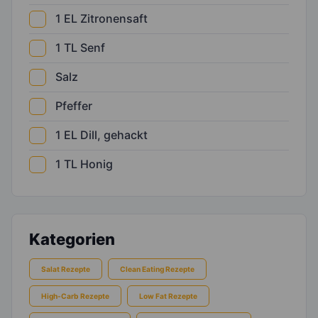
1
EL
Zitronensaft
1
TL
Senf
Salz
Pfeffer
1
EL
Dill, gehackt
1
TL
Honig
Kategorien
Salat Rezepte
Clean Eating Rezepte
High-Carb Rezepte
Low Fat Rezepte