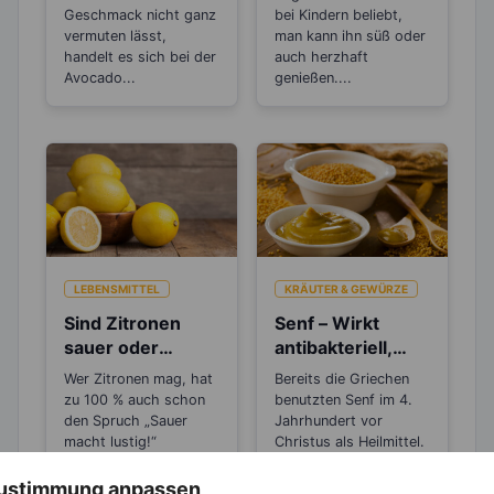
Gemüsesorten?
Geschmack nicht ganz
bei Kindern beliebt,
vermuten lässt,
man kann ihn süß oder
handelt es sich bei der
auch herzhaft
Avocado...
genießen....
LEBENSMITTEL
KRÄUTER & GEWÜRZE
Sind Zitronen
Senf – Wirkt
sauer oder
antibakteriell,
basisch?
entzündungshem
Wer Zitronen mag, hat
Bereits die Griechen
mend und
zu 100 % auch schon
benutzten Senf im 4.
Blutdruck
den Spruch „Sauer
Jahrhundert vor
macht lustig!“
senkend
Christus als Heilmittel.
gehört....
Später wurde er...
 Zustimmung anpassen