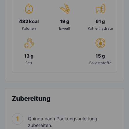
482 kcal
19 g
61 g
Kalorien
Eiweiß
Kohlenhydrate
13 g
15 g
Fett
Ballaststoffe
Zubereitung
1
Quinoa nach Packungsanleitung
zubereiten.