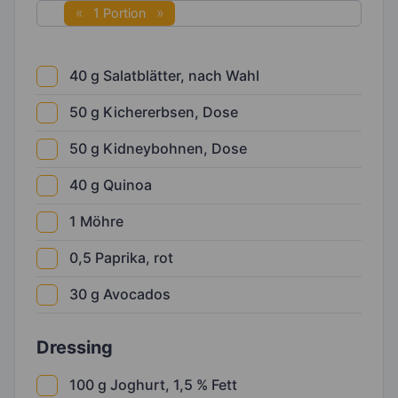
1 Portion
40
g
Salatblätter, nach Wahl
50
g
Kichererbsen, Dose
50
g
Kidneybohnen, Dose
40
g
Quinoa
1
Möhre
0,5
Paprika, rot
30
g
Avocados
Dressing
100
g
Joghurt, 1,5 % Fett