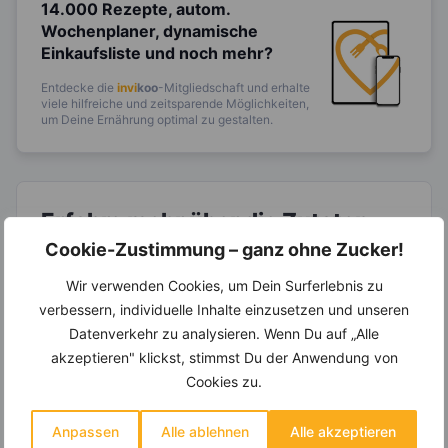
14.000 Rezepte, autom.
Wochenplaner,
dynamische
Einkaufsliste und noch mehr?
Entdecke die
invi
koo
-Mitgliedschaft und erhalte
viele hilfreiche und zeitsparende Möglichkeiten,
um Deine Ernährung optimal zu gestalten.
Erfahre mehr über die Zutaten
dieses Rezepts
Cookie-Zustimmung – ganz ohne Zucker!
Wir verwenden Cookies, um Dein Surferlebnis zu
verbessern, individuelle Inhalte einzusetzen und unseren
Datenverkehr zu analysieren. Wenn Du auf „Alle
akzeptieren" klickst, stimmst Du der Anwendung von
Cookies zu.
Anpassen
Alle ablehnen
Alle akzeptieren
LEBENSMITTEL
LEBENSMITTEL