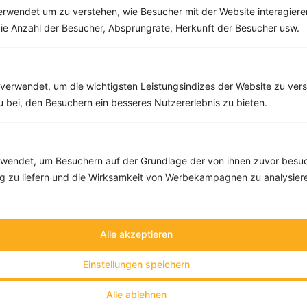
rwendet um zu verstehen, wie Besucher mit der Website interagiere
Pizza mit Lachs und Brokkoli
ie Anzahl der Besucher, Absprungrate, Herkunft der Besucher usw.
‹
Kalorien:
493 kcal
›
Fett:
15 g
Eiweiß:
29 g
Kohlehydrate:
54 g
verwendet, um die wichtigsten Leistungsindizes der Website zu ver
zu bei, den Besuchern ein besseres Nutzererlebnis zu bieten.
endet, um Besuchern auf der Grundlage der von ihnen zuvor besuc
 zu liefern und die Wirksamkeit von Werbekampagnen zu analysier
Alle akzeptieren
Einstellungen speichern
Alle ablehnen