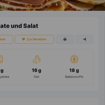
ate und Salat
iste
Zur Merkliste
 g
16 g
18 g
ydrate
Fett
Ballaststoffe