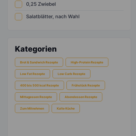
0,25
Zwiebel
Salatblätter, nach Wahl
Kategorien
Brot & Sandwich Rezepte
High-Protein Rezepte
Low Fat Rezepte
Low Carb Rezepte
400 bis 500 kcal Rezepte
Frühstück Rezepte
Mittagessen Rezepte
Abendessen Rezepte
Zum Mitnehmen
Kalte Küche