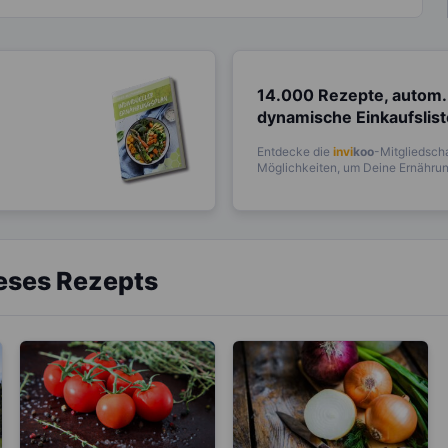
14.000 Rezepte, autom.
dynamische Einkaufslis
Entdecke die
invi
koo
-Mitgliedscha
Möglichkeiten, um Deine Ernährung
ieses Rezepts