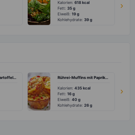
Kalorien:
618 kcal
›
Fett:
35 g
Eiweiß:
19 g
Kohlehydrate:
39 g
Schollenfilet mit Kartoffeln, Brokkoli und Möhren
Rührei-Muffins mit Paprika und Schinken
Kalorien:
435 kcal
›
Fett:
16 g
Eiweiß:
40 g
Kohlehydrate:
26 g