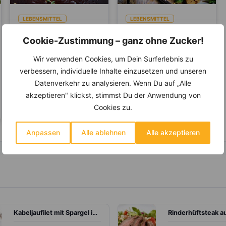
LEBENSMITTEL
LEBENSMITTEL
Tomaten- Mehr des
Zwiebel –
Cookie-Zustimmung – ganz ohne Zucker!
Anti-Aging-Stoffs
Natürliches
Lycopin durchs
Antibiotikum und
Wir verwenden Cookies, um Dein Surferlebnis zu
Tomaten belegen den 1.
Die Zwiebel ist eine
Einkochen?
„Wunder“-Heilmittel
Platz unter den Top 10 der
Pflanzenart und gehört zu
verbessern, individuelle Inhalte einzusetzen und unseren
Gemüsesorten in
der Gattung Lauch. Schon
Datenverkehr zu analysieren. Wenn Du auf „Alle
Deutschland. Rund 24...
seit mehr als...
akzeptieren" klickst, stimmst Du der Anwendung von
Cookies zu.
Anpassen
Alle ablehnen
Alle akzeptieren
Kabeljaufilet mit Spargel in Tomaten-Sahne-Sauce