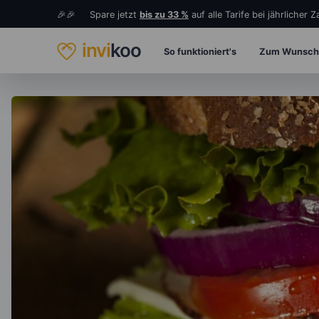
🎉🎉 Spare jetzt
bis zu 33 %
auf alle Tarife bei jährlicher 
invi
koo
So funktioniert's
Zum Wunsch