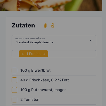
Zutaten
REZEPT-VARIANTE WÄHLEN
1 Portion
100
g
Eiweißbrot
40
g
Frischkäse, 0,2 % Fett
100
g
Putenwurst, mager
2
Tomaten