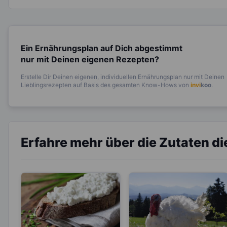
Ein Ernährungsplan auf Dich abgestimmt
nur mit Deinen eigenen Rezepten?
Erstelle Dir Deinen eigenen, individuellen Ernährungsplan nur mit Deinen
Lieblingsrezepten auf Basis des gesamten Know-Hows von
invi
koo
.
Erfahre mehr über die Zutaten d