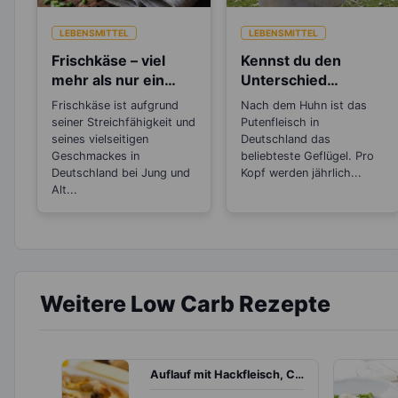
LEBENSMITTEL
LEBENSMITTEL
Frischkäse – viel
Kennst du den
mehr als nur ein
Unterschied
Brotaufstrich
zwischen Pute und
Frischkäse ist aufgrund
Nach dem Huhn ist das
Truthahn?
seiner Streichfähigkeit und
Putenfleisch in
seines vielseitigen
Deutschland das
Geschmackes in
beliebteste Geflügel. Pro
Deutschland bei Jung und
Kopf werden jährlich...
Alt...
Weitere Low Carb Rezepte
Auflauf mit Hackfleisch, Champignons und Kartoffeln