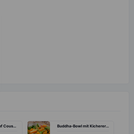
Rinderhüftsteak auf Couscoussalat
Buddha-Bowl mit Kichererbsen, Erbsen und Kürbis