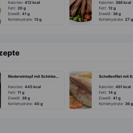
Kalorien:
412 kcal
Kalorien:
388 kcal
Fett:
20 g
Fett:
12 g
Eiweiß:
41 g
Eiweiß:
38 g
Kohlehydrate:
13 g
Kohlehydrate:
27 g
ezepte
Rindereintopf mit Schinkenspeck, Kartoffeln und Möhren
Kalorien:
445 kcal
Kalorien:
461 kcal
Fett:
11 g
Fett:
14 g
Eiweiß:
38 g
Eiweiß:
41 g
Kohlehydrate:
40 g
Kohlehydrate:
36 g