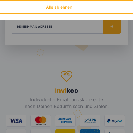
DEIN TAGESBEDARF
Alle ablehnen
DEINE E-MAIL ADRESSE
invi
koo
Individuelle Ernährungskonzepte
nach Deinen Bedürfnissen und Zielen.