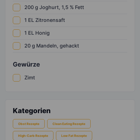
200
g
Joghurt, 1,5 % Fett
1
EL
Zitronensaft
1
EL
Honig
20
g
Mandeln, gehackt
Gewürze
Zimt
Kategorien
Obst Rezepte
Clean Eating Rezepte
High-Carb Rezepte
Low Fat Rezepte