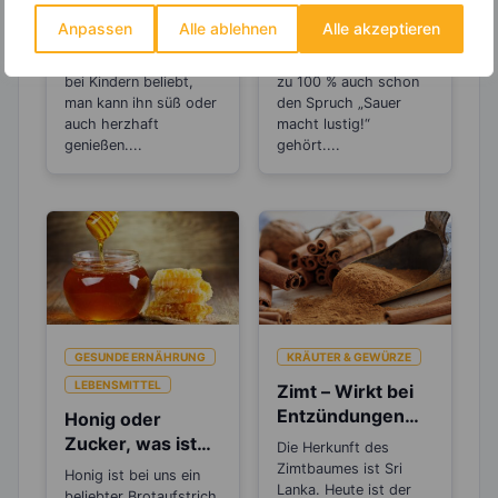
Worauf Du beim
Sind Zitronen
Kauf von Joghurt
sauer oder
Anpassen
Alle ablehnen
Alle akzeptieren
achten solltest
basisch?
Joghurts sind nicht nur
Wer Zitronen mag, hat
bei Kindern beliebt,
zu 100 % auch schon
man kann ihn süß oder
den Spruch „Sauer
auch herzhaft
macht lustig!“
genießen....
gehört....
GESUNDE ERNÄHRUNG
KRÄUTER & GEWÜRZE
LEBENSMITTEL
Zimt – Wirkt bei
Entzündungen
Honig oder
und Rheuma
Zucker, was ist
Die Herkunft des
gesünder?
Zimtbaumes ist Sri
Honig ist bei uns ein
Lanka. Heute ist der
beliebter Brotaufstrich,