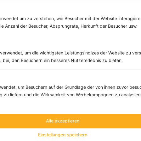
rwendet um zu verstehen, wie Besucher mit der Website interagiere
ie Anzahl der Besucher, Absprungrate, Herkunft der Besucher usw.
10 %
Gutschein für unseren Shop
verwendet, um die wichtigsten Leistungsindizes der Website zu ver
Tipps & Tricks
Aktionen & Rabatte
zu bei, den Besuchern ein besseres Nutzererlebnis zu bieten.
Rezept-Empfehlungen
Viele Insights
Werde Teil von
invi
koo
.
endet, um Besuchern auf der Grundlage der von ihnen zuvor besuc
Alle Felder, bis auf Deine E-Mail Adresse, sind
optional
.
 zu liefern und die Wirksamkeit von Werbekampagnen zu analysier
VORNAME
Alle akzeptieren
NACHNAME
Einstellungen speichern