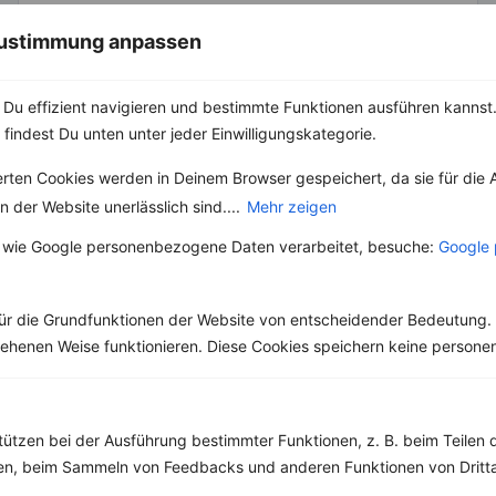
Rezepte mit 400 bis 500 kcal
Rezepte
 Zustimmung anpassen
Du effizient navigieren und bestimmte Funktionen ausführen kannst. 
Zoodles mit Auberginen-Tomaten-Sauce
 findest Du unten unter jeder Einwilligungskategorie.
‹
Kalorien:
472 kcal
›
erten Cookies werden in Deinem Browser gespeichert, da sie für die 
Fett:
23 g
 der Website unerlässlich sind....
Mehr zeigen
Eiweiß:
18 g
Kohlehydrate:
38 g
 wie Google personenbezogene Daten verarbeitet, besuche:
Google 
ür die Grundfunktionen der Website von entscheidender Bedeutung. 
esehenen Weise funktionieren. Diese Cookies speichern keine perso
tützen bei der Ausführung bestimmter Funktionen, z. B. beim Teilen 
men, beim Sammeln von Feedbacks und anderen Funktionen von Dritta