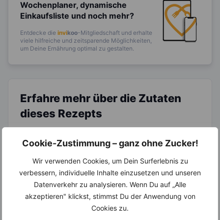
Wochenplaner,
dynamische
Einkaufsliste und noch mehr?
Entdecke die
invi
koo
-Mitgliedschaft und erhalte
viele hilfreiche und zeitsparende Möglichkeiten,
um Deine Ernährung optimal zu gestalten.
Erfahre mehr über die Zutaten
dieses Rezepts
Cookie-Zustimmung – ganz ohne Zucker!
Wir verwenden Cookies, um Dein Surferlebnis zu
verbessern, individuelle Inhalte einzusetzen und unseren
Datenverkehr zu analysieren. Wenn Du auf „Alle
akzeptieren" klickst, stimmst Du der Anwendung von
LEBENSMITTEL
LEBENSMITTEL
Cookies zu.