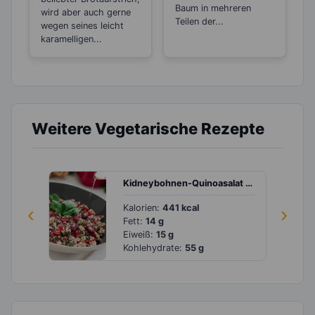
Baum in mehreren
wird aber auch gerne
Teilen der...
wegen seines leicht
karamelligen...
Weitere Vegetarische Rezepte
Kidneybohnen-Quinoasalat mit Paprika
‹
Kalorien:
441 kcal
›
Fett:
14 g
Eiweiß:
15 g
Kohlehydrate:
55 g