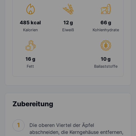
485 kcal
12 g
66 g
Kalorien
Eiweiß
Kohlenhydrate
16 g
10 g
Fett
Ballaststoffe
Zubereitung
1
Die oberen Viertel der Äpfel
abschneiden, die Kerngehäuse entfernen,