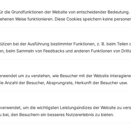
denken. Der...
ür die Grundfunktionen der Website von entscheidender Bedeutung. 
esehenen Weise funktionieren. Diese Cookies speichern keine perso
Weitere Vegetarische Rezepte
tützen bei der Ausführung bestimmter Funktionen, z. B. beim Teilen 
men, beim Sammeln von Feedbacks und anderen Funktionen von Dritta
Joghurt mit Banane, Trauben und Haferflocken
‹
Kalorien:
567 kcal
›
rwendet um zu verstehen, wie Besucher mit der Website interagiere
Fett:
12 g
ie Anzahl der Besucher, Absprungrate, Herkunft der Besucher usw.
Eiweiß:
25 g
Kohlehydrate:
83 g
verwendet, um die wichtigsten Leistungsindizes der Website zu ver
zu bei, den Besuchern ein besseres Nutzererlebnis zu bieten.
Rezepte mit 400 bis 500 kcal
Rezepte