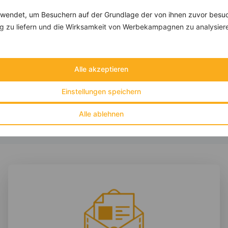
endet, um Besuchern auf der Grundlage der von ihnen zuvor besuc
 zu liefern und die Wirksamkeit von Werbekampagnen zu analysier
Kürbis gefüllt mit Grünkohl, Kichererbsen, Feta und Cranberries
‹
Kalorien:
457 kcal
›
Fett:
11 g
Alle akzeptieren
Eiweiß:
29 g
Kohlehydrate:
50 g
Einstellungen speichern
Alle ablehnen