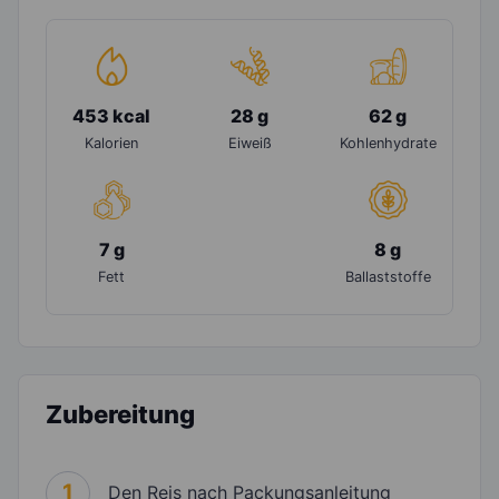
453 kcal
28 g
62 g
Kalorien
Eiweiß
Kohlenhydrate
7 g
8 g
Fett
Ballaststoffe
Zubereitung
1
Den Reis nach Packungsanleitung