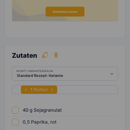
Kostenlos testen
Zutaten
REZEPT-VARIANTE WÄHLEN
1 Portion
40
g
Sojagranulat
0,5
Paprika, rot