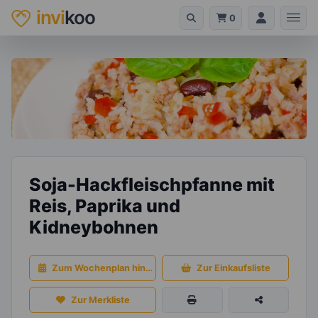
invi
koo
0
Soja-Hackfleischpfanne mit
Reis, Paprika und
Kidneybohnen
Zum Wochenplan hinzufügen
Zur Einkaufsliste
Zur Merkliste