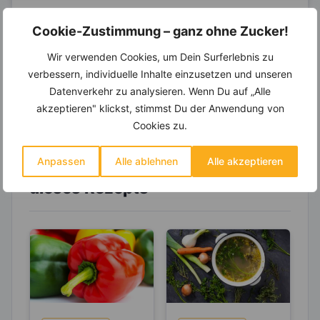
14.000 Rezepte, autom.
Wochenplaner,
dynamische
Cookie-Zustimmung – ganz ohne Zucker!
Einkaufsliste und noch mehr?
Wir verwenden Cookies, um Dein Surferlebnis zu
Entdecke die
invi
koo
-Mitgliedschaft und erhalte
verbessern, individuelle Inhalte einzusetzen und unseren
viele hilfreiche und zeitsparende Möglichkeiten,
Datenverkehr zu analysieren. Wenn Du auf „Alle
um Deine Ernährung optimal zu gestalten.
akzeptieren" klickst, stimmst Du der Anwendung von
Cookies zu.
Anpassen
Alle ablehnen
Alle akzeptieren
Erfahre mehr über die Zutaten
dieses Rezepts