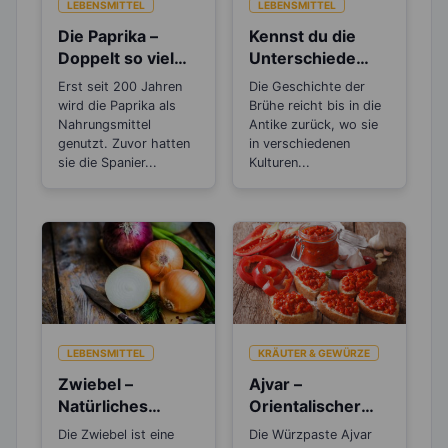
LEBENSMITTEL
LEBENSMITTEL
Die Paprika –
Kennst du die
Doppelt so viel
Unterschiede
Vitamin C, wie die
zwischen Brühe,
Erst seit 200 Jahren
Die Geschichte der
Zitrone
Fond und
wird die Paprika als
Brühe reicht bis in die
Bouillon?
Nahrungsmittel
Antike zurück, wo sie
genutzt. Zuvor hatten
in verschiedenen
sie die Spanier...
Kulturen...
LEBENSMITTEL
KRÄUTER & GEWÜRZE
Zwiebel –
Ajvar –
Natürliches
Orientalischer
Antibiotikum und
Gemüsekaviar
Die Zwiebel ist eine
Die Würzpaste Ajvar