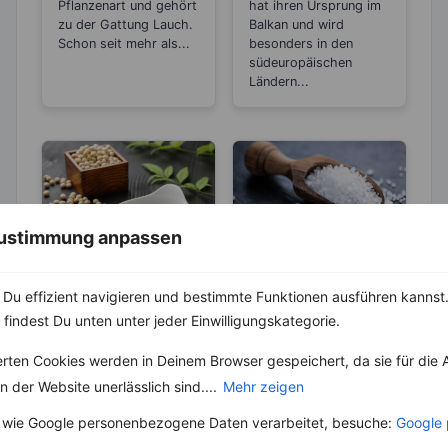
„Wunder“-
aus Paprika
Pflanzenart und gehört
hat ihren Ursprung im
Heilmittel
zu der Gattung Lauch.
Balkan und wird
Schon seit mehr als...
besonders in den
südeuropäischen
Ländern...
 Zustimmung anpassen
KRÄUTER & GEWÜRZE
ABNEHMEN
Du effizient navigieren und bestimmte Funktionen ausführen kannst. 
KRÄUTER & GEWÜRZE
Sojasauce – Die
 findest Du unten unter jeder Einwilligungskategorie.
gesunde
Salz – Die
Salzalternative
Abnehmbremse
Sojasauce ist nicht nur
erten Cookies werden in Deinem Browser gespeichert, da sie für die 
in der asiatischen
Salz ist ein
 der Website unerlässlich sind....
Mehr zeigen
Gegend beliebt –
lebenswichtiger Stoff
mittlerweile wird die
und aus unserer Küche
 wie Google personenbezogene Daten verarbeitet, besuche:
Google 
Sauce überall...
nicht mehr weg zu