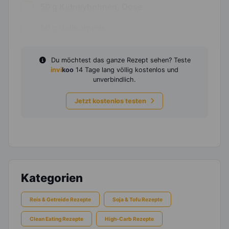
50
g
Kidneybohnen, Dose
50
g
Vollkornreis
Du möchtest das ganze Rezept sehen? Teste
invi
koo
14 Tage lang völlig kostenlos und
unverbindlich.
Jetzt kostenlos testen
Kategorien
Reis & Getreide Rezepte
Soja & Tofu Rezepte
Clean Eating Rezepte
High-Carb Rezepte