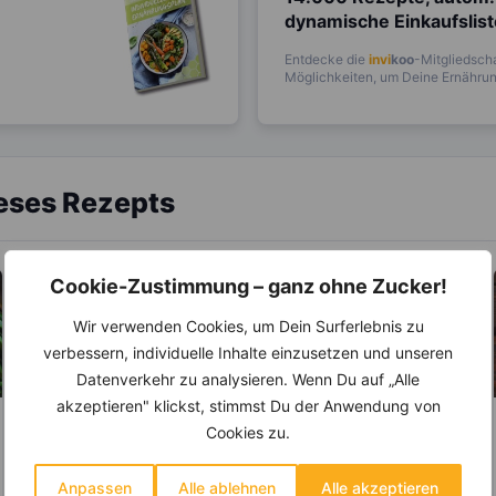
dynamische Einkaufslis
Entdecke die
invi
koo
-Mitgliedscha
Möglichkeiten, um Deine Ernährung
ieses Rezepts
Cookie-Zustimmung – ganz ohne Zucker!
Wir verwenden Cookies, um Dein Surferlebnis zu
verbessern, individuelle Inhalte einzusetzen und unseren
Datenverkehr zu analysieren. Wenn Du auf „Alle
akzeptieren" klickst, stimmst Du der Anwendung von
Cookies zu.
LEBENSMITTEL
LEBENSMITTEL
Tomaten- Mehr des
Rot- und
Anti-Aging-Stoffs
Weißweinessig –
Anpassen
Alle ablehnen
Alle akzeptieren