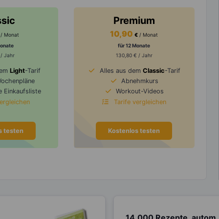
ssic
Premium
10,90
/ Monat
€
/ Monat
Monate
für 12 Monate
 / Jahr
130,80 € / Jahr
dem
Light
-Tarif
Alles aus dem
Classic
-Tarif
Wochenpläne
Abnehmkurs
 Einkaufsliste
Workout-Videos
vergleichen
Tarife vergleichen
s testen
Kostenlos testen
14.000 Rezepte, autom.