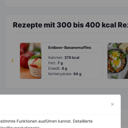
Rezepte mit 300 bis 400 kcal R
Erdbeer-Bananemuffins
‹
Kalorien:
376 kcal
Fett:
7 g
Eiweiß:
8 g
Kohlehydrate:
64 g
stimmte Funktionen ausführen kannst. Detaillierte
inwilligungskategorie.