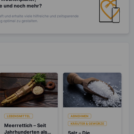
te und noch mehr?
ft und erhalte viele hilfreiche und zeitsparende
 optimal zu gestalten.
LEBENSMITTEL
ABNEHMEN
KRÄUTER & GEWÜRZE
Meerrettich – Seit
Jahrhunderten als
Salz – Die