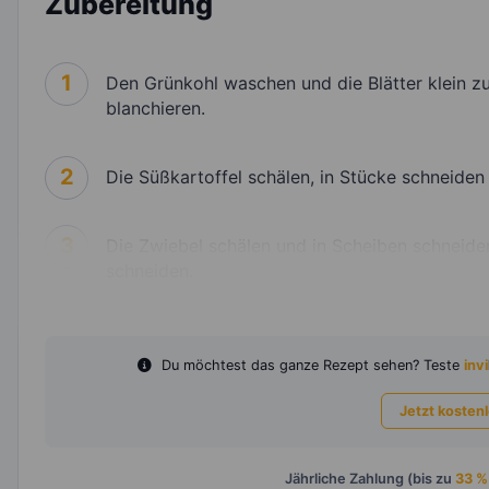
Zubereitung
1
Den Grünkohl waschen und die Blätter klein z
blanchieren.
2
Die Süßkartoffel schälen, in Stücke schneide
3
Die Zwiebel schälen und in Scheiben schneide
schneiden.
Du möchtest das ganze Rezept sehen? Teste
invi
Jetzt kosten
Jährliche Zahlung (bis zu
33 %