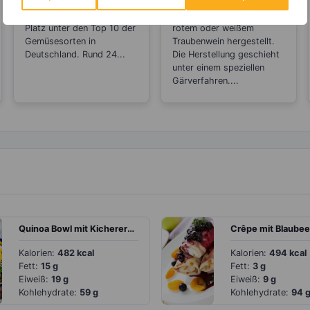
Lycopin durchs
zuckerärmere
Tomaten belegen den 1.
Weinessige werden aus
Einkochen?
Alternativen zum
Platz unter den Top 10 der
rotem oder weißem
Balsamico
Gemüsesorten in
Traubenwein hergestellt.
Deutschland. Rund 24...
Die Herstellung geschieht
unter einem speziellen
Gärverfahren....
Quinoa Bowl mit Kichererbsen, Radieschen und Ei
Kalorien:
482 kcal
Kalorien:
494 kcal
Fett:
15 g
Fett:
3 g
Eiweiß:
19 g
Eiweiß:
9 g
Kohlehydrate:
59 g
Kohlehydrate:
94 