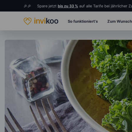
🎉🎉 Spare jetzt
bis zu 33 %
auf alle Tarife bei jährlicher 
invi
koo
So funktioniert's
Zum Wunsch