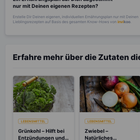
nur mit Deinen eigenen Rezepten?
Erstelle Dir Deinen eigenen, individuellen Ernährungsplan nur mit Deinen
Lieblingsrezepten auf Basis des gesamten Know-Hows von
invi
koo
.
Erfahre mehr über die Zutaten d
LEBENSMITTEL
LEBENSMITTEL
Grünkohl – Hilft bei
Zwiebel –
Entzündungen und
Natürliches