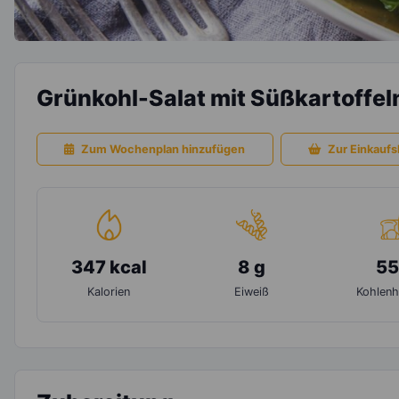
Grünkohl-Salat mit Süßkartoffe
Zum Wochenplan hinzufügen
Zur Einkaufsl
347 kcal
8 g
55
Kalorien
Eiweiß
Kohlenh