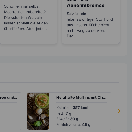
Heilpflanze bekannt!
Abnehmbremse
Schon einmal selbst
Meerrettich zubereitet?
Salz ist ein
Die scharfen Wurzeln
lebenswichtiger Stoff und
lassen schnell die Augen
aus unserer Küche nicht
überfließen. Aber jede...
mehr weg zu denken.
Der...
Crêpe mit Blaubeeren und getrockneten Aprikosen
Herzhafte Muffins mit Champignons
Kalorien:
387 kcal
›
Fett:
7 g
Eiweiß:
30 g
g
Kohlehydrate:
46 g