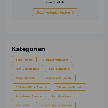
unverbindlich.
Jetzt kostenlos testen
Kategorien
Salat Rezepte
Clean Eating Rezepte
High-Carb Rezepte
Low Fat Rezepte
Vegane Rezepte
Vegetarische Rezepte
300 bis 400 kcal Rezepte
Mittagessen Rezepte
Abendessen Rezepte
Zum Mitnehmen
Kalte Küche
10 bis 20 Minuten Rezepte