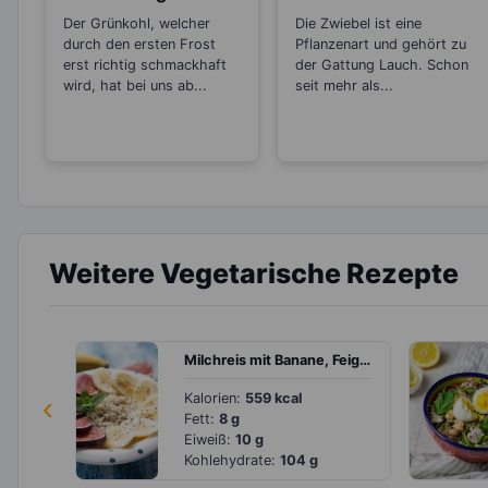
schütz vor Krebs!
Antibiotikum und
Der Grünkohl, welcher
Die Zwiebel ist eine
„Wunder“-Heilmittel
durch den ersten Frost
Pflanzenart und gehört zu
erst richtig schmackhaft
der Gattung Lauch. Schon
wird, hat bei uns ab...
seit mehr als...
Weitere Vegetarische Rezepte
Milchreis mit Banane, Feige und Chiasamen
‹
Kalorien:
559 kcal
Fett:
8 g
Eiweiß:
10 g
Kohlehydrate:
104 g