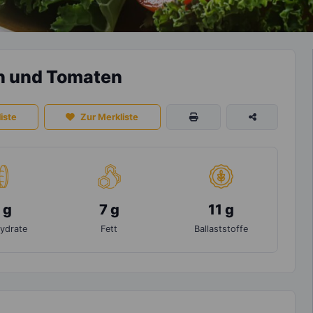
ln und Tomaten
iste
Zur Merkliste
 g
7 g
11 g
ydrate
Fett
Ballaststoffe