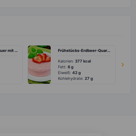
Rindfleisch süß-sauer mit Paprika, Tomate und Zwiebel
Frühstücks-Erdbeer-Quark-Törtchen mit Kokos
Kalorien:
377 kcal
›
Fett:
6 g
Eiweiß:
42 g
Kohlehydrate:
27 g