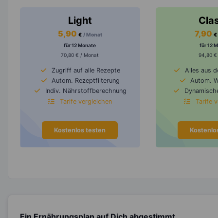
Light
Cla
5,90
7,90
€
/ Monat
€
für 12 Monate
für 12 
70,80 € / Monat
94,80 €
Zugriff auf alle Rezepte
Alles aus 
Autom. Rezeptfilterung
Autom. 
Indiv. Nährstoffberechnung
Dynamische
Tarife vergleichen
Tarife 
Kostenlos testen
Kostenlo
Ein Ernährungsplan auf Dich abgestimmt