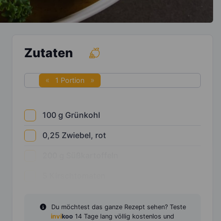
Zutaten
1 Portion
100
g
Grünkohl
0,25
Zwiebel, rot
200
g
Süßkartoffeln
5
Kirschtomaten
Du möchtest das ganze Rezept sehen? Teste
invi
koo
14 Tage lang völlig kostenlos und