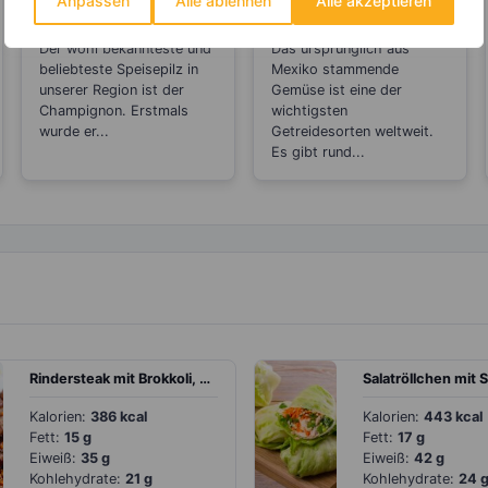
Anpassen
Alle ablehnen
Alle akzeptieren
Champignons den
Popcorn
Alterungsprozess
Der wohl bekannteste und
Das ursprünglich aus
aus?
beliebteste Speisepilz in
Mexiko stammende
unserer Region ist der
Gemüse ist eine der
Champignon. Erstmals
wichtigsten
wurde er...
Getreidesorten weltweit.
Es gibt rund...
Rindersteak mit Brokkoli, Spargel, Paprika und Senfsauce
Kalorien:
386 kcal
Kalorien:
443 kcal
Fett:
15 g
Fett:
17 g
Eiweiß:
35 g
Eiweiß:
42 g
Kohlehydrate:
21 g
Kohlehydrate:
24 