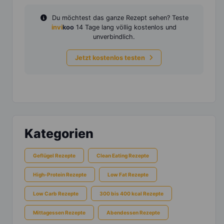
Du möchtest das ganze Rezept sehen? Teste
invi
koo
14 Tage lang völlig kostenlos und
unverbindlich.
Jetzt kostenlos testen
Kategorien
Geflügel Rezepte
Clean Eating Rezepte
High-Protein Rezepte
Low Fat Rezepte
Low Carb Rezepte
300 bis 400 kcal Rezepte
Mittagessen Rezepte
Abendessen Rezepte