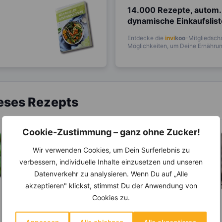
14.000 Rezepte, autom.
dynamische Einkaufslis
Entdecke die
invi
koo
-Mitgliedscha
Möglichkeiten, um Deine Ernährung
ieses Rezepts
Cookie-Zustimmung – ganz ohne Zucker!
Wir verwenden Cookies, um Dein Surferlebnis zu
verbessern, individuelle Inhalte einzusetzen und unseren
Datenverkehr zu analysieren. Wenn Du auf „Alle
akzeptieren" klickst, stimmst Du der Anwendung von
Cookies zu.
LEBENSMITTEL
LEBENSMITTEL
Bremsen
Mais – mehr als nur