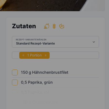
Zutaten
REZEPT-VARIANTE WÄHLEN
1 Portion
150
g
Hähnchenbrustfilet
0,5
Paprika, grün
0,5
Paprika, rot
100
g
Champignons