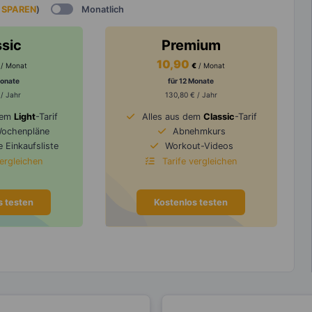
 SPAREN
)
Monatlich
ssic
Premium
10,90
/ Monat
€
/ Monat
Monate
für 12 Monate
 / Jahr
130,80 € / Jahr
dem
Light
-Tarif
Alles aus dem
Classic
-Tarif
Wochenpläne
Abnehmkurs
 Einkaufsliste
Workout-Videos
vergleichen
Tarife vergleichen
s testen
Kostenlos testen