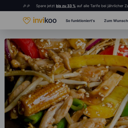
🎉🎉 Spare jetzt
bis zu 33 %
auf alle Tarife bei jährlicher 
invi
koo
So funktioniert's
Zum Wunsch