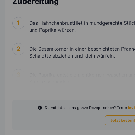
Zubereitung
1
Das Hähnchenbrustfilet in mundgerechte Stüc
und Paprika würzen.
2
Die Sesamkörner in einer beschichteten Pfann
Schalotte abziehen und klein würfeln.
3
Die Paprika entstielen, entkernen, waschen und
Stücke schneiden.
Du möchtest das ganze Rezept sehen? Teste
invi
Jetzt kosten