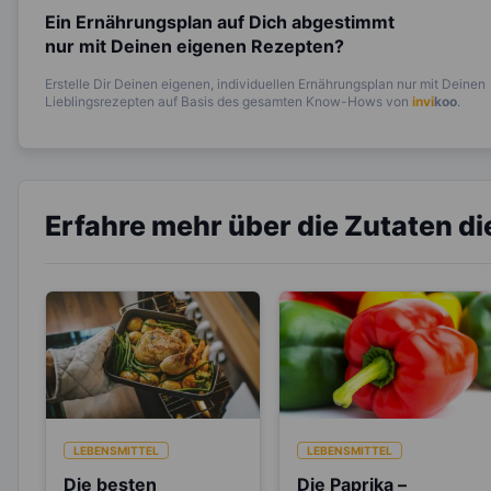
Ein Ernährungsplan auf Dich abgestimmt
nur mit Deinen eigenen Rezepten?
Erstelle Dir Deinen eigenen, individuellen Ernährungsplan nur mit Deinen
Lieblingsrezepten auf Basis des gesamten Know-Hows von
invi
koo
.
Erfahre mehr über die Zutaten d
LEBENSMITTEL
LEBENSMITTEL
Die besten
Die Paprika –