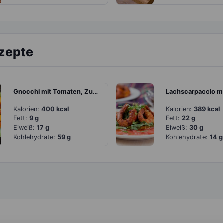
ezepte
Gnocchi mit Tomaten, Zucchini und Tofu
Kalorien:
400 kcal
Kalorien:
389 kcal
Fett:
9 g
Fett:
22 g
Eiweiß:
17 g
Eiweiß:
30 g
Kohlehydrate:
59 g
Kohlehydrate:
14 g