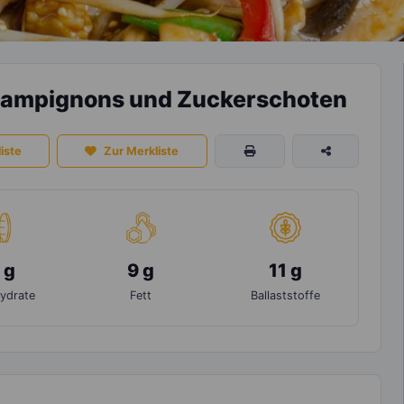
hampignons und Zuckerschoten
iste
Zur Merkliste
 g
9 g
11 g
ydrate
Fett
Ballaststoffe