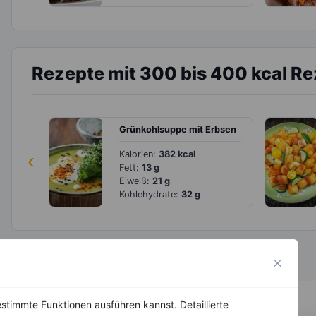
Rezepte mit 300 bis 400 kcal R
Grünkohlsuppe mit Erbsen
‹
Kalorien:
382 kcal
Fett:
13 g
Eiweiß:
21 g
Kohlehydrate:
32 g
stimmte Funktionen ausführen kannst. Detaillierte