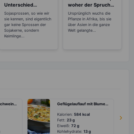
Unterschied
woher der Spruch
zwischen
„Sesam öffne dich“
Sojasprossen, so wie wir
Ursprünglich wuchs die
Sojasprossen und
kommt?
sie kennen, sind eigentlich
Pflanze in Afrika, bis sie
Mungbohnen-
gar keine Sprossen der
über Asien in die ganze
Keimlingen?
Sojakerne, sondern
Welt gelangte...
Keimlinge...
Salatröllchen mit Schweinebratenaufschnitt
Geflügelauflauf mit Blumenkohl, Paprika und Feta
Kalorien:
584 kcal
›
Fett:
23 g
Eiweiß:
72 g
g
Kohlehydrate:
13 g