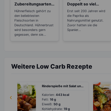
Zubereitungsarten
Doppelt so viel
für Hühnerfleisch
Vitamin C, wie die
Hühnerfleisch gehört zu
Erst seit 200 Jahren wird
Zitrone
den beliebtesten
die Paprika als
Fleischsorten in
Nahrungsmittel genutzt.
Deutschland. Hühnerbrust
Zuvor hatten sie die
wird besonders gern
Spanier...
gegessen, denn sie...
Weitere Low Carb Rezepte
Rinderspieße mit Salat und Kräuterdip
‹
Kalorien:
443 kcal
Fett:
16 g
Eiweiß:
50 g
Kohlehydrate:
19 g