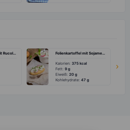
Lachscarpaccio mit Rucola, Garnelen und Knoblauchquarkbrot
Folienkartoffel mit Sojameerrettichquark und Radieschen
Kalorien:
375 kcal
›
Fett:
9 g
Eiweiß:
20 g
Kohlehydrate:
47 g