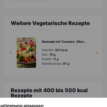
Weitere Vegetarische Rezepte
Reissalat mit Tomaten, Oliven und Gurke
‹
Kalorien:
641 kcal
›
Fett:
19 g
Eiweiß:
11 g
Kohlehydrate:
97 g
Rezepte mit 400 bis 500 kcal
Rezepte
 Zustimmung anpassen