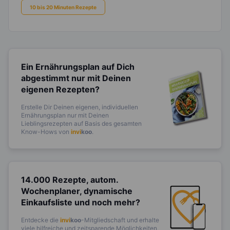
10 bis 20 Minuten Rezepte
Ein Ernährungsplan auf Dich
abgestimmt
nur mit Deinen
eigenen Rezepten?
Erstelle Dir Deinen eigenen, individuellen
Ernährungsplan nur mit Deinen
Lieblingsrezepten auf Basis des gesamten
Know-Hows von
invi
koo
.
14.000 Rezepte, autom.
Wochenplaner,
dynamische
Einkaufsliste und noch mehr?
Entdecke die
invi
koo
-Mitgliedschaft und erhalte
viele hilfreiche und zeitsparende Möglichkeiten,