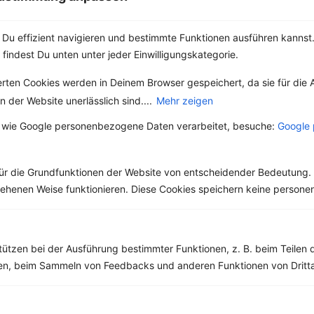
Kirschjoghurt mit Cashewkernen
Du effizient navigieren und bestimmte Funktionen ausführen kannst. 
‹
Kalorien:
459 kcal
›
 findest Du unten unter jeder Einwilligungskategorie.
Fett:
23 g
Eiweiß:
9 g
erten Cookies werden in Deinem Browser gespeichert, da sie für die 
Kohlehydrate:
45 g
 der Website unerlässlich sind....
Mehr zeigen
 wie Google personenbezogene Daten verarbeitet, besuche:
Google 
ür die Grundfunktionen der Website von entscheidender Bedeutung. 
esehenen Weise funktionieren. Diese Cookies speichern keine perso
tützen bei der Ausführung bestimmter Funktionen, z. B. beim Teilen 
men, beim Sammeln von Feedbacks und anderen Funktionen von Dritta