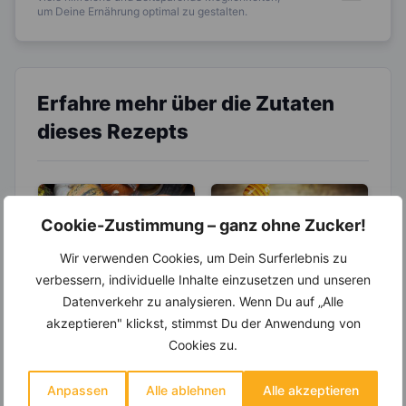
um Deine Ernährung optimal zu gestalten.
Erfahre mehr über die Zutaten
dieses Rezepts
Cookie-Zustimmung – ganz ohne Zucker!
Wir verwenden Cookies, um Dein Surferlebnis zu
verbessern, individuelle Inhalte einzusetzen und unseren
Datenverkehr zu analysieren. Wenn Du auf „Alle
LEBENSMITTEL
GESUNDE ERNÄHRUNG
akzeptieren" klickst, stimmst Du der Anwendung von
LEBENSMITTEL
Der Kürbis gehört
Cookies zu.
zu den
Honig oder
gesündesten
Zucker, was ist
Mit seiner leuchtend
Gemüsesorten
Anpassen
Alle ablehnen
Alle akzeptieren
gesünder?
orangenen Farbe ist
Honig ist bei uns ein