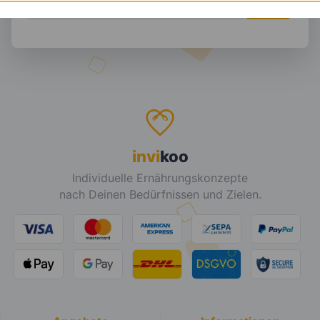
DEINE E-MAIL ADRESSE
invi
koo
Individuelle Ernährungskonzepte
nach Deinen Bedürfnissen und Zielen.