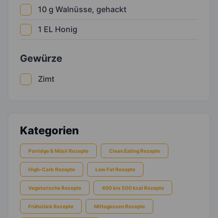
10
g
Walnüsse, gehackt
1
EL
Honig
Gewürze
Zimt
Kategorien
Porridge & Müsli Rezepte
Clean Eating Rezepte
High-Carb Rezepte
Low Fat Rezepte
Vegetarische Rezepte
400 bis 500 kcal Rezepte
Frühstück Rezepte
Mittagessen Rezepte