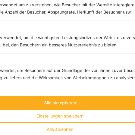
rwendet um zu verstehen, wie Besucher mit der Website interagiere
ie Anzahl der Besucher, Absprungrate, Herkunft der Besucher usw.
10 %
Gutschein für unseren Shop
Tipps & Tricks
Aktionen & Rabatte
verwendet, um die wichtigsten Leistungsindizes der Website zu ver
Rezept-Empfehlungen
Viele Insights
zu bei, den Besuchern ein besseres Nutzererlebnis zu bieten.
Werde Teil von
invi
koo
.
Alle Felder, bis auf Deine E-Mail Adresse, sind
optional
.
endet, um Besuchern auf der Grundlage der von ihnen zuvor besuc
 zu liefern und die Wirksamkeit von Werbekampagnen zu analysier
VORNAME
NACHNAME
Alle akzeptieren
DEIN TAGESBEDARF
Einstellungen speichern
Alle ablehnen