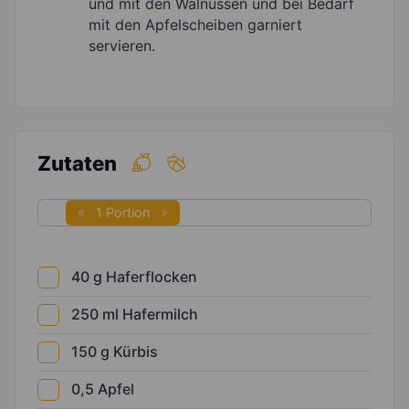
und mit den Walnüssen und bei Bedarf
mit den Apfelscheiben garniert
servieren.
Zutaten
1 Portion
40
g
Haferflocken
250
ml
Hafermilch
150
g
Kürbis
0,5
Apfel