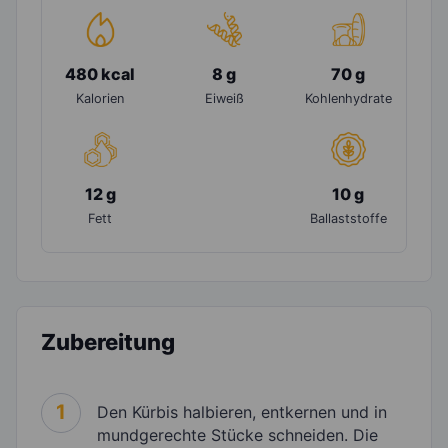
480 kcal
8 g
70 g
Kalorien
Eiweiß
Kohlenhydrate
12 g
10 g
Fett
Ballaststoffe
Zubereitung
1
Den Kürbis halbieren, entkernen und in
mundgerechte Stücke schneiden. Die