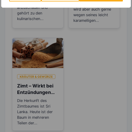
der Kürbis schön
beliebter Brotaufstrich,
anzuschauen und
wird aber auch gerne
gehört zu den
wegen seines leicht
kulinarischen...
karamelligen...
KRÄUTER & GEWÜRZE
Zimt – Wirkt bei
Entzündungen
und Rheuma
Die Herkunft des
Zimtbaumes ist Sri
Lanka. Heute ist der
Baum in mehreren
Teilen der...