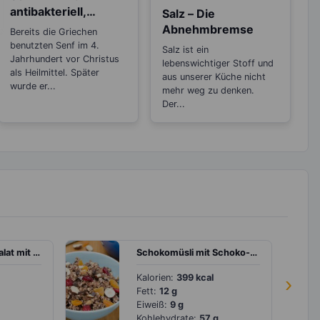
antibakteriell,
Salz – Die
entzündungshemm
Abnehmbremse
Bereits die Griechen
end und Blutdruck
benutzten Senf im 4.
Salz ist ein
senkend
Jahrhundert vor Christus
lebenswichtiger Stoff und
als Heilmittel. Später
aus unserer Küche nicht
wurde er...
mehr weg zu denken.
Der...
Quinoa-Brokkoli-Salat mit Mozzarella und Grapefruit-Dressing
Schokomüsli mit Schoko-Bananenmilch
Kalorien:
399 kcal
›
Fett:
12 g
Eiweiß:
9 g
Kohlehydrate:
57 g