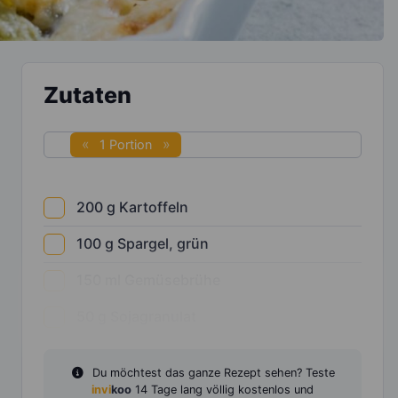
Zutaten
1 Portion
200
g
Kartoffeln
100
g
Spargel, grün
150
ml
Gemüsebrühe
50
g
Sojagranulat
Du möchtest das ganze Rezept sehen? Teste
invi
koo
14 Tage lang völlig kostenlos und