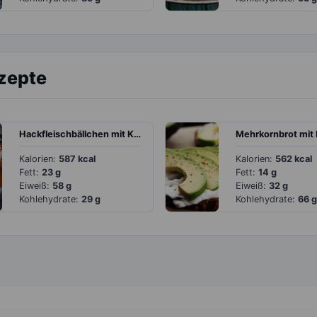
ezepte
Hackfleischbällchen mit Kidneybohnen und Tomaten
Kalorien:
587 kcal
Kalorien:
562 kcal
Fett:
23 g
Fett:
14 g
Eiweiß:
58 g
Eiweiß:
32 g
Kohlehydrate:
29 g
Kohlehydrate:
66 g