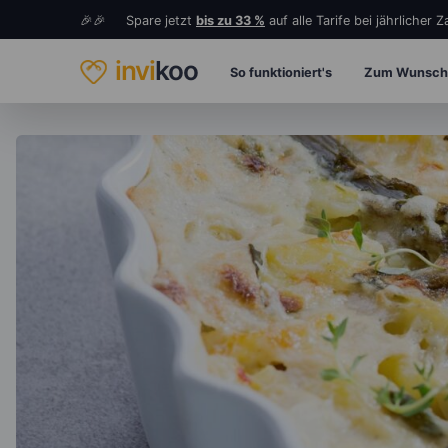
🎉🎉 Spare jetzt
bis zu 33 %
auf alle Tarife bei jährlicher 
invi
koo
So funktioniert's
Zum Wunsch