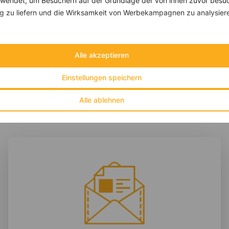
endet, um Besuchern auf der Grundlage der von ihnen zuvor besuc
Radieschen-Salat mit Gurke und veganem Feta
 zu liefern und die Wirksamkeit von Werbekampagnen zu analysier
‹
Kalorien:
671 kcal
›
Fett:
38 g
Eiweiß:
11 g
Kohlehydrate:
62 g
Alle akzeptieren
Einstellungen speichern
Alle ablehnen