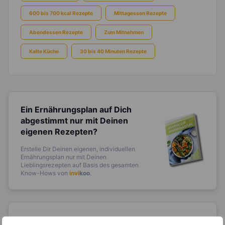
600 bis 700 kcal Rezepte
Mittagessen Rezepte
Abendessen Rezepte
Zum Mitnehmen
Kalte Küche
30 bis 40 Minuten Rezepte
Ein Ernährungsplan auf Dich
abgestimmt
nur mit Deinen
eigenen Rezepten?
Erstelle Dir Deinen eigenen, individuellen
Ernährungsplan nur mit Deinen
Lieblingsrezepten auf Basis des gesamten
Know-Hows von
invi
koo
.
14.000 Rezepte, autom.