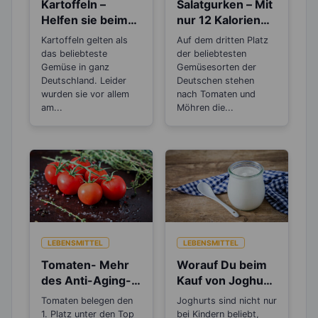
Kartoffeln –
Salatgurken – Mit
Helfen sie beim
nur 12 Kalorien
Abnehmen oder
sind sie wahre
Kartoffeln gelten als
Auf dem dritten Platz
machen sie dick?
Schlankmacher!
das beliebteste
der beliebtesten
Gemüse in ganz
Gemüsesorten der
Deutschland. Leider
Deutschen stehen
wurden sie vor allem
nach Tomaten und
am...
Möhren die...
LEBENSMITTEL
LEBENSMITTEL
Tomaten- Mehr
Worauf Du beim
des Anti-Aging-
Kauf von Joghurt
Stoffs Lycopin
achten solltest
Tomaten belegen den
Joghurts sind nicht nur
durchs
1. Platz unter den Top
bei Kindern beliebt,