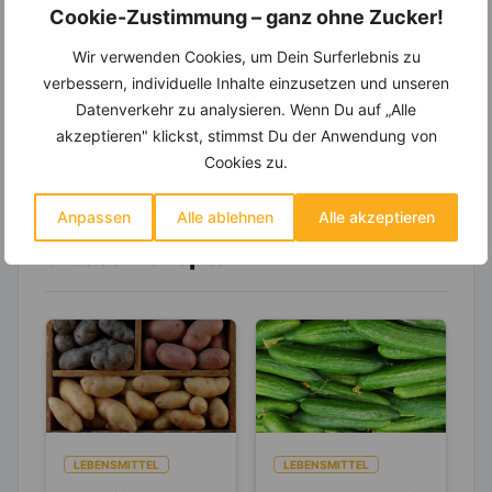
Wochenplaner,
dynamische
Cookie-Zustimmung – ganz ohne Zucker!
Einkaufsliste und noch mehr?
Wir verwenden Cookies, um Dein Surferlebnis zu
Entdecke die
invi
koo
-Mitgliedschaft und erhalte
verbessern, individuelle Inhalte einzusetzen und unseren
viele hilfreiche und zeitsparende Möglichkeiten,
Datenverkehr zu analysieren. Wenn Du auf „Alle
um Deine Ernährung optimal zu gestalten.
akzeptieren" klickst, stimmst Du der Anwendung von
Cookies zu.
Erfahre mehr über die Zutaten
Anpassen
Alle ablehnen
Alle akzeptieren
dieses Rezepts
LEBENSMITTEL
LEBENSMITTEL