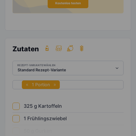
Kostenlos testen
Zutaten
REZEPT-VARIANTE WÄHLEN
1 Portion
325
g
Kartoffeln
1
Frühlingszwiebel
50
g
Gurken