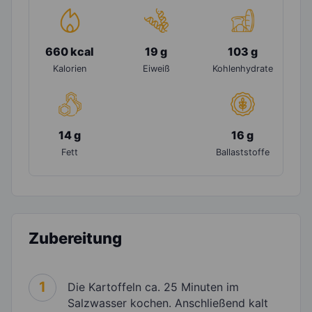
660 kcal
19 g
103 g
Kalorien
Eiweiß
Kohlenhydrate
14 g
16 g
Fett
Ballaststoffe
Zubereitung
1
Die Kartoffeln ca. 25 Minuten im
Salzwasser kochen. Anschließend kalt