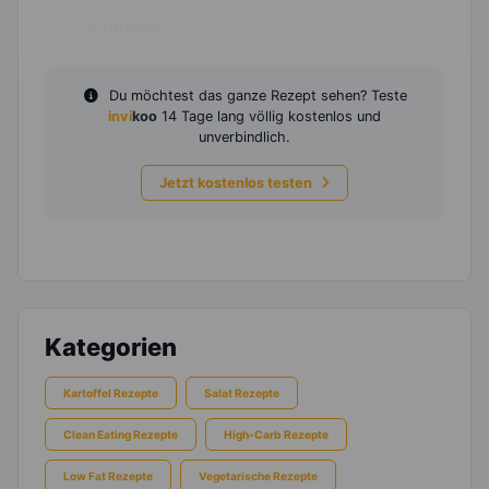
1
Tomate
Du möchtest das ganze Rezept sehen? Teste
invi
koo
14 Tage lang völlig kostenlos und
unverbindlich.
Jetzt kostenlos testen
Kategorien
Kartoffel Rezepte
Salat Rezepte
Clean Eating Rezepte
High-Carb Rezepte
Low Fat Rezepte
Vegetarische Rezepte