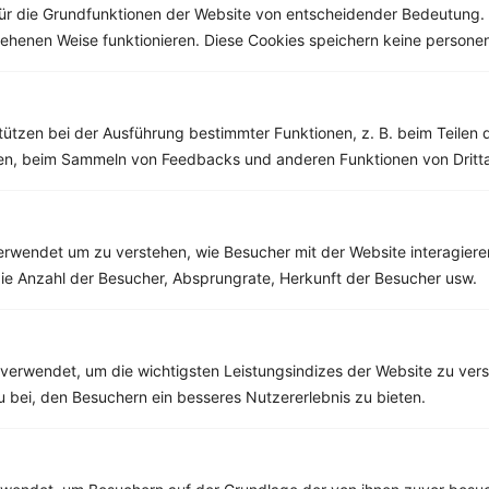
ür die Grundfunktionen der Website von entscheidender Bedeutung. 
esehenen Weise funktionieren. Diese Cookies speichern keine perso
Weitere Vegetarische Rezepte
tützen bei der Ausführung bestimmter Funktionen, z. B. beim Teilen 
men, beim Sammeln von Feedbacks und anderen Funktionen von Dritta
Matcha-Smoothie-Bowl mit Avocado, Kiwi und Banane
‹
Kalorien:
369 kcal
›
Fett:
15 g
rwendet um zu verstehen, wie Besucher mit der Website interagiere
Eiweiß:
7 g
Kohlehydrate:
45 g
ie Anzahl der Besucher, Absprungrate, Herkunft der Besucher usw.
verwendet, um die wichtigsten Leistungsindizes der Website zu ver
Rezepte mit 600 bis 700 kcal
zu bei, den Besuchern ein besseres Nutzererlebnis zu bieten.
Rezepte