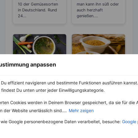
Einkochen?
10 der Gemüsesorten
man kann ihn süß oder
in Deutschland. Rund
auch herzhaft
24...
genießen....
 Zustimmung anpassen
LEBENSMITTEL
KRÄUTER & GEWÜRZE
Du effizient navigieren und bestimmte Funktionen ausführen kannst. 
Kennst du die
Senf – Wirkt
 findest Du unten unter jeder Einwilligungskategorie.
Unterschiede
antibakteriell,
zwischen Brühe,
entzündungshem
Die Geschichte der
Bereits die Griechen
erten Cookies werden in Deinem Browser gespeichert, da sie für die 
Fond und
mend und
Brühe reicht bis in die
benutzten Senf im 4.
 der Website unerlässlich sind....
Mehr zeigen
Bouillon?
Blutdruck
Antike zurück, wo sie
Jahrhundert vor
in verschiedenen
senkend
Christus als Heilmittel.
 wie Google personenbezogene Daten verarbeitet, besuche:
Google 
Kulturen...
Später wurde er...