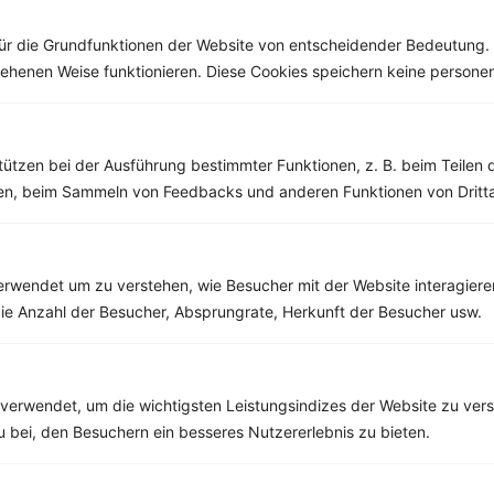
ür die Grundfunktionen der Website von entscheidender Bedeutung. 
esehenen Weise funktionieren. Diese Cookies speichern keine perso
Joghurt-Granola mit Beeren
‹
Kalorien:
619 kcal
›
Fett:
39 g
Eiweiß:
26 g
tützen bei der Ausführung bestimmter Funktionen, z. B. beim Teilen 
Kohlehydrate:
29 g
men, beim Sammeln von Feedbacks und anderen Funktionen von Dritta
rwendet um zu verstehen, wie Besucher mit der Website interagiere
ie Anzahl der Besucher, Absprungrate, Herkunft der Besucher usw.
verwendet, um die wichtigsten Leistungsindizes der Website zu ver
zu bei, den Besuchern ein besseres Nutzererlebnis zu bieten.