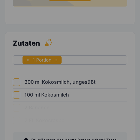
Zutaten
1 Portion
300
ml
Kokosmilch, ungesüßt
100
ml
Kokosmilch
2
Bananen
2
EL
Kokosraspel