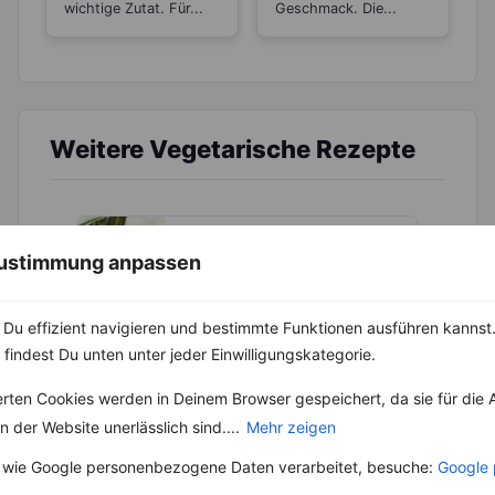
wichtige Zutat. Für...
Geschmack. Die...
Weitere Vegetarische Rezepte
Mandelmilch-Müsli mit Kakao, Zimt und Orange
 Zustimmung anpassen
‹
Kalorien:
561 kcal
›
Fett:
19 g
Eiweiß:
16 g
Du effizient navigieren und bestimmte Funktionen ausführen kannst. 
Kohlehydrate:
74 g
 findest Du unten unter jeder Einwilligungskategorie.
erten Cookies werden in Deinem Browser gespeichert, da sie für die 
 der Website unerlässlich sind....
Mehr zeigen
Rezepte mit 600 bis 700 kcal
 wie Google personenbezogene Daten verarbeitet, besuche:
Google 
Rezepte