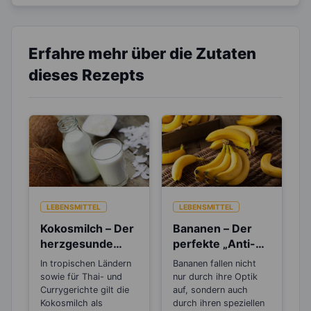
Erfahre mehr über die Zutaten
dieses Rezepts
LEBENSMITTEL
LEBENSMITTEL
Kokosmilch – Der
Bananen – Der
herzgesunde
perfekte „Anti-
Sahneersatz
Stress“-Snack
In tropischen Ländern
Bananen fallen nicht
sowie für Thai- und
nur durch ihre Optik
Currygerichte gilt die
auf, sondern auch
Kokosmilch als
durch ihren speziellen