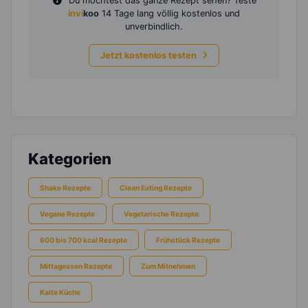
Du möchtest das ganze Rezept sehen? Teste
invi
koo
14 Tage lang völlig kostenlos und
unverbindlich.
Jetzt kostenlos testen
Kategorien
Shake Rezepte
Clean Eating Rezepte
Vegane Rezepte
Vegetarische Rezepte
600 bis 700 kcal Rezepte
Frühstück Rezepte
Mittagessen Rezepte
Zum Mitnehmen
Kalte Küche