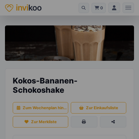
invi
koo
0
Kokos-Bananen-
Schokoshake
Zum Wochenplan hinzufügen
Zur Einkaufsliste
Zur Merkliste