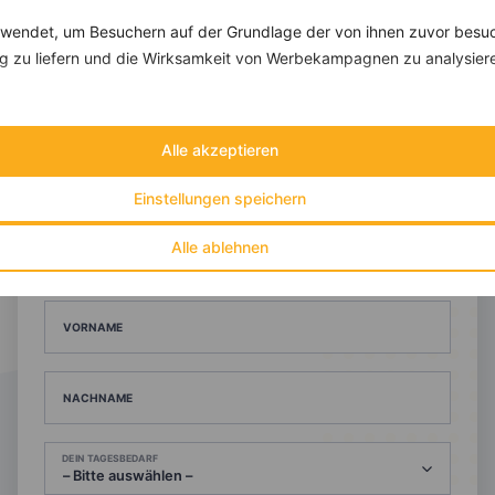
endet, um Besuchern auf der Grundlage der von ihnen zuvor besuc
 zu liefern und die Wirksamkeit von Werbekampagnen zu analysier
10 %
Gutschein für unseren Shop
Tipps & Tricks
Aktionen & Rabatte
Alle akzeptieren
Rezept-Empfehlungen
Viele Insights
Einstellungen speichern
Werde Teil von
invi
koo
.
Alle ablehnen
Alle Felder, bis auf Deine E-Mail Adresse, sind
optional
.
VORNAME
NACHNAME
DEIN TAGESBEDARF