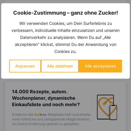
Cookie-Zustimmung – ganz ohne Zucker!
Wir verwenden Cookies, um Dein Surferlebnis zu
Ein Ernährungsplan auf Dich
verbessern, individuelle Inhalte einzusetzen und unseren
abgestimmt
nur mit Deinen
Datenverkehr zu analysieren. Wenn Du auf „Alle
eigenen Rezepten?
akzeptieren" klickst, stimmst Du der Anwendung von
Erstelle Dir Deinen eigenen, individuellen
Cookies zu.
Ernährungsplan nur mit Deinen
Lieblingsrezepten auf Basis des gesamten
Know-Hows von
invi
koo
.
Anpassen
Alle ablehnen
Alle akzeptieren
14.000 Rezepte, autom.
Wochenplaner,
dynamische
Einkaufsliste und noch mehr?
Entdecke die
invi
koo
-Mitgliedschaft und erhalte
viele hilfreiche und zeitsparende Möglichkeiten,
um Deine Ernährung optimal zu gestalten.