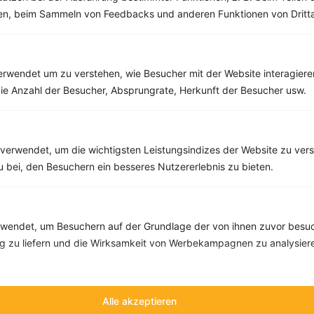
men, beim Sammeln von Feedbacks und anderen Funktionen von Dritta
Rezepte mit 600 bis 700 kcal
rwendet um zu verstehen, wie Besucher mit der Website interagiere
Rezepte
ie Anzahl der Besucher, Absprungrate, Herkunft der Besucher usw.
Meeresfrüchte in Tomatensauce mit Gemüse
verwendet, um die wichtigsten Leistungsindizes der Website zu ver
zu bei, den Besuchern ein besseres Nutzererlebnis zu bieten.
‹
Kalorien:
624 kcal
›
Fett:
20 g
Eiweiß:
39 g
Kohlehydrate:
61 g
endet, um Besuchern auf der Grundlage der von ihnen zuvor besuc
 zu liefern und die Wirksamkeit von Werbekampagnen zu analysier
Alle akzeptieren