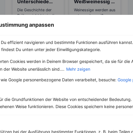
Unterschiede
Weißweinessig –
zwischen Brühe,
zuckerärmere
Die Geschichte der
Weinessige werden aus
Fond und
Alternativen zum
Brühe reicht bis in die
rotem oder weißem
Bouillon?
Balsamico
Antike zurück, wo sie
Traubenwein
 Zustimmung anpassen
in verschiedenen
hergestellt. Die
Kulturen...
Herstellung geschieht
unter einem speziellen
Du effizient navigieren und bestimmte Funktionen ausführen kannst. 
Gärverfahren....
 findest Du unten unter jeder Einwilligungskategorie.
erten Cookies werden in Deinem Browser gespeichert, da sie für die 
 der Website unerlässlich sind....
Mehr zeigen
 wie Google personenbezogene Daten verarbeitet, besuche:
Google 
Weitere Low Carb Rezepte
ür die Grundfunktionen der Website von entscheidender Bedeutung. 
Salat mit Hähnchenbrust, Sellerie und Mais
esehenen Weise funktionieren. Diese Cookies speichern keine perso
‹
Kalorien:
464 kcal
›
Fett:
15 g
Eiweiß:
43 g
tützen bei der Ausführung bestimmter Funktionen, z. B. beim Teilen 
Kohlehydrate:
30 g