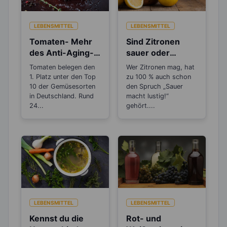
LEBENSMITTEL
LEBENSMITTEL
Tomaten- Mehr
Sind Zitronen
des Anti-Aging-
sauer oder
Stoffs Lycopin
basisch?
Tomaten belegen den
Wer Zitronen mag, hat
durchs
1. Platz unter den Top
zu 100 % auch schon
Einkochen?
10 der Gemüsesorten
den Spruch „Sauer
in Deutschland. Rund
macht lustig!“
24...
gehört....
LEBENSMITTEL
LEBENSMITTEL
Kennst du die
Rot- und