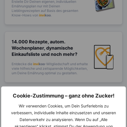
Erstelle Dir Deinen eigenen, individuellen
Ernährungsplan nur mit Deinen
Lieblingsrezepten auf Basis des gesamten
Know-Hows von
invi
koo
.
14.000 Rezepte, autom.
Wochenplaner,
dynamische
Einkaufsliste und noch mehr?
Entdecke die
invi
koo
-Mitgliedschaft und erhalte
viele hilfreiche und zeitsparende Möglichkeiten,
um Deine Ernährung optimal zu gestalten.
Cookie-Zustimmung – ganz ohne Zucker!
Erfahre mehr über die Zutaten
Wir verwenden Cookies, um Dein Surferlebnis zu
dieses Rezepts
verbessern, individuelle Inhalte einzusetzen und unseren
Datenverkehr zu analysieren. Wenn Du auf „Alle
akzeptieren" klickst, stimmst Du der Anwendung von