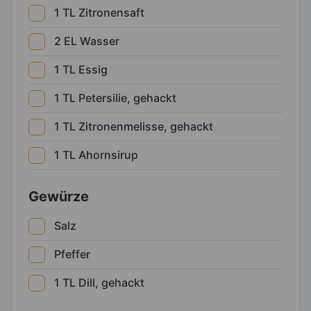
1
TL
Zitronensaft
2
EL
Wasser
1
TL
Essig
1
TL
Petersilie, gehackt
1
TL
Zitronenmelisse, gehackt
1
TL
Ahornsirup
Gewürze
Salz
Pfeffer
1
TL
Dill, gehackt