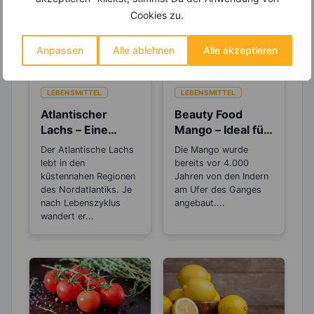
Cookies zu.
Anpassen
Alle ablehnen
Alle akzeptieren
LEBENSMITTEL
LEBENSMITTEL
Atlantischer
Beauty Food
Lachs – Eine
Mango – Ideal für
fantastische
die
Der Atlantische Lachs
Die Mango wurde
Omega-3-Quelle
Zellerneuerung
lebt in den
bereits vor 4.000
und eine schöne
küstennahen Regionen
Jahren von den Indern
des Nordatlantiks. Je
Haut
am Ufer des Ganges
nach Lebenszyklus
angebaut....
wandert er...