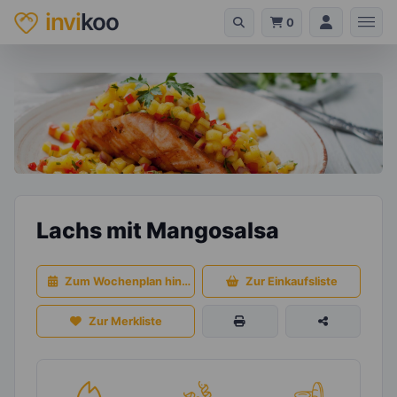
invi
koo
0
Lachs mit Mangosalsa
Zum Wochenplan hinzufügen
Zur Einkaufsliste
Zur Merkliste