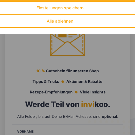
Einstellungen speichern
Alle ablehnen
10 %
Gutschein für unseren Shop
Tipps & Tricks
Aktionen & Rabatte
Rezept-Empfehlungen
Viele Insights
Werde Teil von
invi
koo
.
Alle Felder, bis auf Deine E-Mail Adresse, sind
optional
.
VORNAME