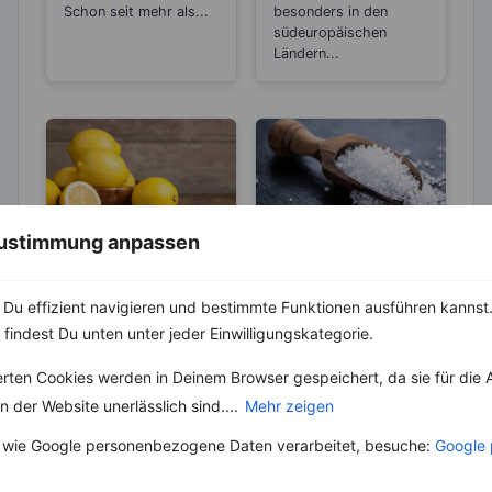
Schon seit mehr als...
besonders in den
südeuropäischen
Ländern...
 Zustimmung anpassen
LEBENSMITTEL
ABNEHMEN
KRÄUTER & GEWÜRZE
Sind Zitronen
Du effizient navigieren und bestimmte Funktionen ausführen kannst. 
sauer oder
Salz – Die
 findest Du unten unter jeder Einwilligungskategorie.
basisch?
Abnehmbremse
Wer Zitronen mag, hat
zu 100 % auch schon
erten Cookies werden in Deinem Browser gespeichert, da sie für die 
Salz ist ein
den Spruch „Sauer
lebenswichtiger Stoff
 der Website unerlässlich sind....
Mehr zeigen
macht lustig!“
und aus unserer Küche
gehört....
nicht mehr weg zu
 wie Google personenbezogene Daten verarbeitet, besuche:
Google 
denken. Der...