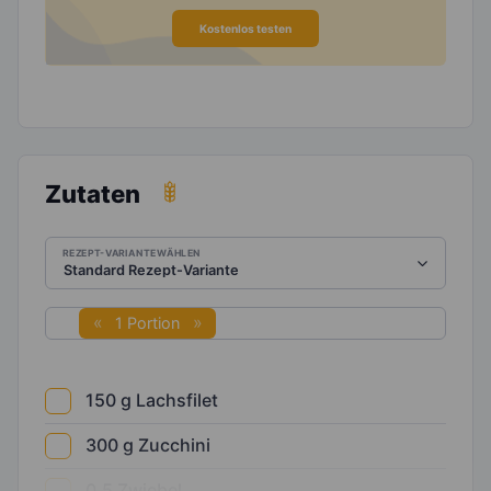
Kostenlos testen
Zutaten
REZEPT-VARIANTE WÄHLEN
1 Portion
150
g
Lachsfilet
300
g
Zucchini
0,5
Zwiebel