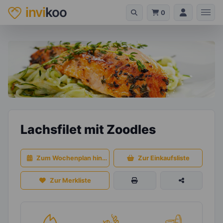
invi
koo
0
Lachsfilet mit Zoodles
Zum Wochenplan hinzufügen
Zur Einkaufsliste
Zur Merkliste