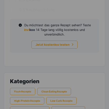
0,5
Knoblauchzehe
Du möchtest das ganze Rezept sehen? Teste
invi
koo
14 Tage lang völlig kostenlos und
unverbindlich.
Jetzt kostenlos testen
Kategorien
Fisch Rezepte
Clean Eating Rezepte
High-Protein Rezepte
Low Carb Rezepte