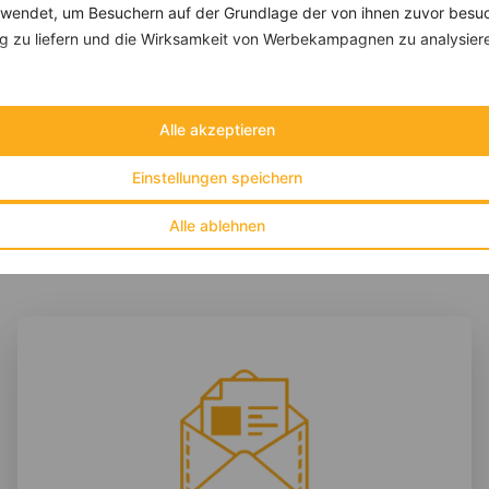
endet, um Besuchern auf der Grundlage der von ihnen zuvor besuc
Schweinegeschnetzeltes in Pilz-Sahne-Sauce
 zu liefern und die Wirksamkeit von Werbekampagnen zu analysier
‹
Kalorien:
590 kcal
›
Fett:
21 g
Eiweiß:
85 g
Alle akzeptieren
Kohlehydrate:
8 g
Einstellungen speichern
Alle ablehnen