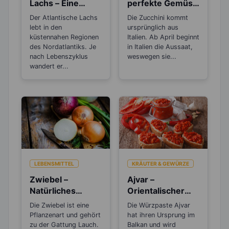
Lachs – Eine
perfekte Gemüse
fantastische
zum Abnehmen
Der Atlantische Lachs
Die Zucchini kommt
Omega-3-Quelle
lebt in den
ursprünglich aus
küstennahen Regionen
Italien. Ab April beginnt
des Nordatlantiks. Je
in Italien die Aussaat,
nach Lebenszyklus
weswegen sie...
wandert er...
LEBENSMITTEL
KRÄUTER & GEWÜRZE
Zwiebel –
Ajvar –
Natürliches
Orientalischer
Antibiotikum und
Gemüsekaviar
Die Zwiebel ist eine
Die Würzpaste Ajvar
„Wunder“-
aus Paprika
Pflanzenart und gehört
hat ihren Ursprung im
Heilmittel
zu der Gattung Lauch.
Balkan und wird