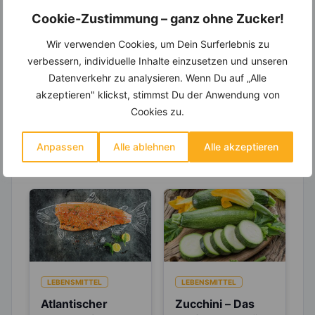
Einkaufsliste und noch mehr?
Cookie-Zustimmung – ganz ohne Zucker!
Entdecke die
invi
koo
-Mitgliedschaft und erhalte
Wir verwenden Cookies, um Dein Surferlebnis zu
viele hilfreiche und zeitsparende Möglichkeiten,
um Deine Ernährung optimal zu gestalten.
verbessern, individuelle Inhalte einzusetzen und unseren
Datenverkehr zu analysieren. Wenn Du auf „Alle
akzeptieren" klickst, stimmst Du der Anwendung von
Cookies zu.
Erfahre mehr über die Zutaten
dieses Rezepts
Anpassen
Alle ablehnen
Alle akzeptieren
LEBENSMITTEL
LEBENSMITTEL
Atlantischer
Zucchini – Das