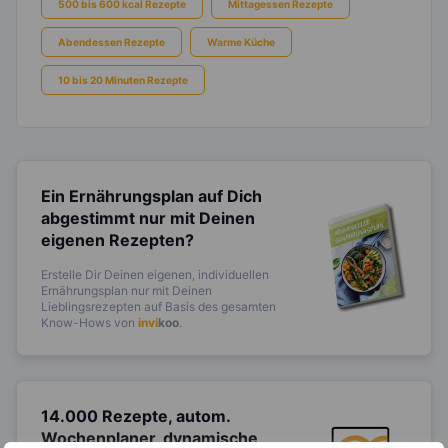
500 bis 600 kcal Rezepte
Mittagessen Rezepte
Abendessen Rezepte
Warme Küche
10 bis 20 Minuten Rezepte
Ein Ernährungsplan auf Dich
abgestimmt
nur mit Deinen
eigenen Rezepten?
Erstelle Dir Deinen eigenen, individuellen
Ernährungsplan nur mit Deinen
Lieblingsrezepten auf Basis des gesamten
Know-Hows von
invi
koo
.
14.000 Rezepte, autom.
Wochenplaner,
dynamische