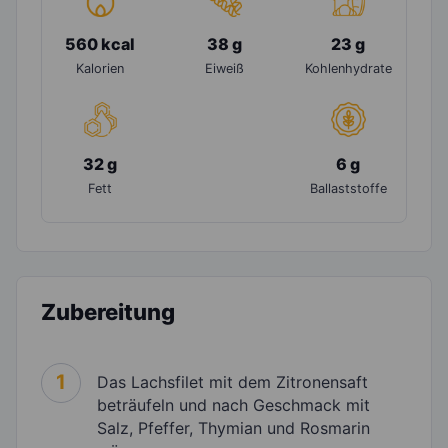
560 kcal
38 g
23 g
Kalorien
Eiweiß
Kohlenhydrate
32 g
6 g
Fett
Ballaststoffe
Zubereitung
1
Das Lachsfilet mit dem Zitronensaft
beträufeln und nach Geschmack mit
Salz, Pfeffer, Thymian und Rosmarin