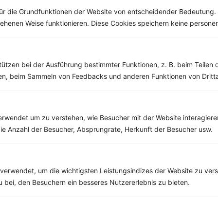
ür die Grundfunktionen der Website von entscheidender Bedeutung. 
esehenen Weise funktionieren. Diese Cookies speichern keine perso
Weitere Low Carb Rezepte
tützen bei der Ausführung bestimmter Funktionen, z. B. beim Teilen 
men, beim Sammeln von Feedbacks und anderen Funktionen von Dritta
Spargel-Kartoffel-Auflauf mit Schinken
‹
Kalorien:
652 kcal
›
Fett:
29 g
rwendet um zu verstehen, wie Besucher mit der Website interagiere
Eiweiß:
54 g
ie Anzahl der Besucher, Absprungrate, Herkunft der Besucher usw.
Kohlehydrate:
37 g
verwendet, um die wichtigsten Leistungsindizes der Website zu ver
zu bei, den Besuchern ein besseres Nutzererlebnis zu bieten.
Rezepte mit 500 bis 600 kcal
Rezepte