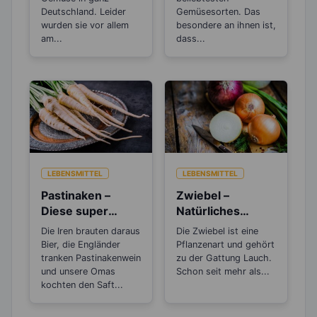
Deutschland. Leider
Gemüsesorten. Das
wurden sie vor allem
besondere an ihnen ist,
am...
dass...
LEBENSMITTEL
LEBENSMITTEL
Pastinaken –
Zwiebel –
Diese super
Natürliches
„Sattmacher“
Antibiotikum und
Die Iren brauten daraus
Die Zwiebel ist eine
gehören in jedes
„Wunder“-
Bier, die Engländer
Pflanzenart und gehört
Abnehmprogram
Heilmittel
tranken Pastinakenwein
zu der Gattung Lauch.
m
und unsere Omas
Schon seit mehr als...
kochten den Saft...