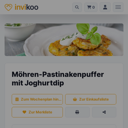
invi
koo
0
Möhren-Pastinakenpuffer
mit Joghurtdip
Zum Wochenplan hinzufügen
Zur Einkaufsliste
Zur Merkliste