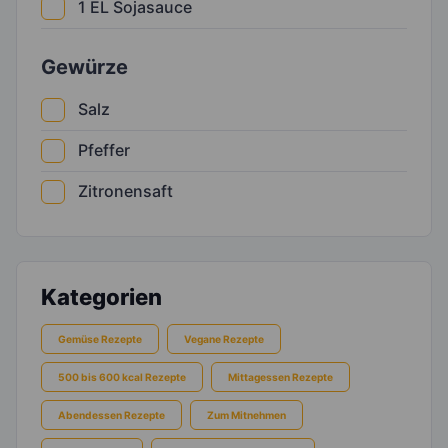
1
EL
Sojasauce
Gewürze
Salz
Pfeffer
Zitronensaft
Kategorien
Gemüse Rezepte
Vegane Rezepte
500 bis 600 kcal Rezepte
Mittagessen Rezepte
Abendessen Rezepte
Zum Mitnehmen