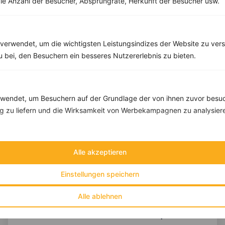
ie Anzahl der Besucher, Absprungrate, Herkunft der Besucher usw.
Fett:
41 g
Eiweiß:
11 g
Kohlehydrate:
31 g
verwendet, um die wichtigsten Leistungsindizes der Website zu ver
zu bei, den Besuchern ein besseres Nutzererlebnis zu bieten.
endet, um Besuchern auf der Grundlage der von ihnen zuvor besuc
 zu liefern und die Wirksamkeit von Werbekampagnen zu analysier
Alle akzeptieren
Einstellungen speichern
Alle ablehnen
10 %
Gutschein für unseren Shop