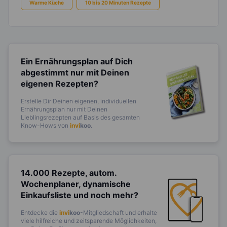
Warme Küche
10 bis 20 Minuten Rezepte
Ein Ernährungsplan auf Dich
abgestimmt
nur mit Deinen
eigenen Rezepten?
Erstelle Dir Deinen eigenen, individuellen
Ernährungsplan nur mit Deinen
Lieblingsrezepten auf Basis des gesamten
Know-Hows von
invi
koo
.
14.000 Rezepte, autom.
Wochenplaner,
dynamische
Einkaufsliste und noch mehr?
Entdecke die
invi
koo
-Mitgliedschaft und erhalte
viele hilfreiche und zeitsparende Möglichkeiten,