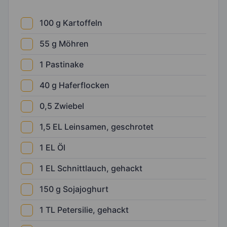
100
g
Kartoffeln
55
g
Möhren
1
Pastinake
40
g
Haferflocken
0,5
Zwiebel
1,5
EL
Leinsamen, geschrotet
1
EL
Öl
1
EL
Schnittlauch, gehackt
150
g
Sojajoghurt
1
TL
Petersilie, gehackt