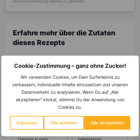
um Deine Ernährung optimal zu gestalten.
Erfahre mehr über die Zutaten
dieses Rezepts
Cookie-Zustimmung – ganz ohne Zucker!
Wir verwenden Cookies, um Dein Surferlebnis zu
verbessern, individuelle Inhalte einzusetzen und unseren
Datenverkehr zu analysieren. Wenn Du auf „Alle
akzeptieren" klickst, stimmst Du der Anwendung von
LEBENSMITTEL
LEBENSMITTEL
Cookies zu.
Kartoffeln –
Eignen sich
Helfen sie beim
Karotten oder
Anpassen
Alle ablehnen
Alle akzeptieren
Abnehmen oder
Möhren zum
Kartoffeln gelten als
Karotten bzw. Möhren
machen sie dick?
Abnehmen?
das beliebteste
gehören mit zu den
Gemüse in ganz
beliebtesten