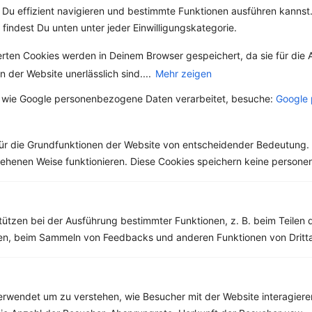
Du effizient navigieren und bestimmte Funktionen ausführen kannst. 
Weitere Vegane Rezepte
 findest Du unten unter jeder Einwilligungskategorie.
erten Cookies werden in Deinem Browser gespeichert, da sie für die 
Herbstgemüse-Pfanne mit Kürbis, Maronen und Trauben
 der Website unerlässlich sind....
Mehr zeigen
‹
Kalorien:
675 kcal
›
 wie Google personenbezogene Daten verarbeitet, besuche:
Google 
Fett:
17 g
Eiweiß:
18 g
Kohlehydrate:
96 g
ür die Grundfunktionen der Website von entscheidender Bedeutung. 
esehenen Weise funktionieren. Diese Cookies speichern keine perso
Rezepte mit 500 bis 600 kcal
tützen bei der Ausführung bestimmter Funktionen, z. B. beim Teilen 
Rezepte
men, beim Sammeln von Feedbacks und anderen Funktionen von Dritta
Salat-Bowl mit rote Bete, veganem Feta und Sojajoghurt
rwendet um zu verstehen, wie Besucher mit der Website interagiere
‹
Kalorien:
564 kcal
›