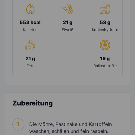
553 kcal
21 g
58 g
Kalorien
Eiweiß
Kohlenhydrate
21 g
19 g
Fett
Ballaststoffe
Zubereitung
1
Die Möhre, Pastinake und Kartoffeln
waschen, schälen und fein raspeln.