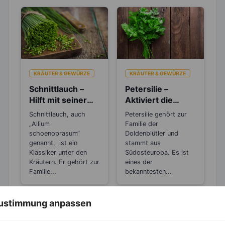
KRÄUTER & GEWÜRZE
KRÄUTER & GEWÜRZE
Schnittlauch –
Petersilie –
Hilft mit seiner
Aktiviert die
antibakteriellen
Entgiftungsarbeit
Schnittlauch, auch
Petersilie gehört zur
Wirkung bei
von Niere und
„Allium
Familie der
Husten und
Blase
schoenoprasum“
Doldenblütler und
Erkältungen
genannt, ist ein
stammt aus
Klassiker unter den
Südosteuropa. Es ist
Kräutern. Er gehört zur
eines der
Familie...
bekanntesten...
 Zustimmung anpassen