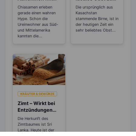
dem Superfood
Abnehmen
Chiasamen erleben
Die ursprünglich aus
Chiasamen
gerade einen wahren
Kasachstan
Hype. Schon die
stammende Birne, ist in
Ureinwohner aus Süd-
der heutigen Zeit ein
und Mittelamerika
sehr beliebtes Obst...
kannten die...
KRÄUTER & GEWÜRZE
Zimt – Wirkt bei
Entzündungen
und Rheuma
Die Herkunft des
Zimtbaumes ist Sri
Lanka. Heute ist der
Baum in mehreren