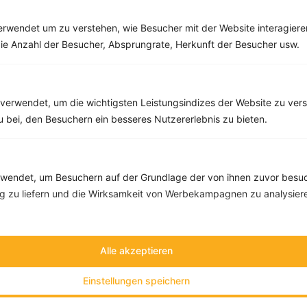
Rezepte
rwendet um zu verstehen, wie Besucher mit der Website interagiere
ie Anzahl der Besucher, Absprungrate, Herkunft der Besucher usw.
Mini-Spargel-Quiche mit Kirschtomaten
‹
Kalorien:
419 kcal
›
Fett:
9 g
verwendet, um die wichtigsten Leistungsindizes der Website zu ver
Eiweiß:
21 g
Kohlehydrate:
57 g
zu bei, den Besuchern ein besseres Nutzererlebnis zu bieten.
endet, um Besuchern auf der Grundlage der von ihnen zuvor besuc
 zu liefern und die Wirksamkeit von Werbekampagnen zu analysier
Alle akzeptieren
Einstellungen speichern