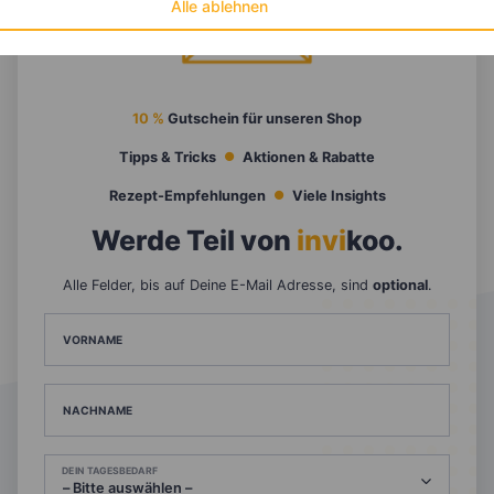
Alle ablehnen
10 %
Gutschein für unseren Shop
Tipps & Tricks
Aktionen & Rabatte
Rezept-Empfehlungen
Viele Insights
Werde Teil von
invi
koo
.
Alle Felder, bis auf Deine E-Mail Adresse, sind
optional
.
VORNAME
NACHNAME
DEIN TAGESBEDARF