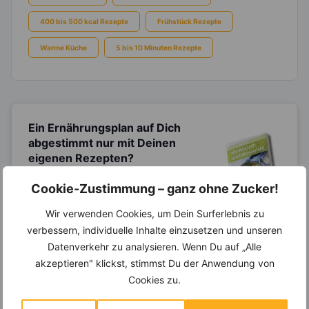
400 bis 500 kcal Rezepte
Frühstück Rezepte
Warme Küche
5 bis 10 Minuten Rezepte
Ein Ernährungsplan auf Dich
abgestimmt
nur mit Deinen
eigenen Rezepten?
Erstelle Dir Deinen eigenen, individuellen
Cookie-Zustimmung – ganz ohne Zucker!
Ernährungsplan nur mit Deinen
Lieblingsrezepten auf Basis des gesamten
Wir verwenden Cookies, um Dein Surferlebnis zu
Know-Hows von
invi
koo
.
verbessern, individuelle Inhalte einzusetzen und unseren
Datenverkehr zu analysieren. Wenn Du auf „Alle
akzeptieren" klickst, stimmst Du der Anwendung von
14.000 Rezepte, autom.
Cookies zu.
Wochenplaner,
dynamische