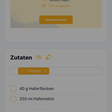
Workout-Videos
Tarife vergleichen
Kostenlos testen
Zutaten
1 Portion
40
g
Haferflocken
250
ml
Hafermilch
1
TL
Chiasamen