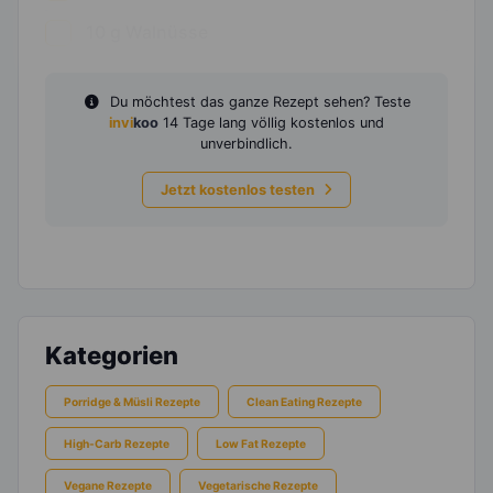
10
g
Walnüsse
Du möchtest das ganze Rezept sehen? Teste
invi
koo
14 Tage lang völlig kostenlos und
unverbindlich.
Jetzt kostenlos testen
Kategorien
Porridge & Müsli Rezepte
Clean Eating Rezepte
High-Carb Rezepte
Low Fat Rezepte
Vegane Rezepte
Vegetarische Rezepte