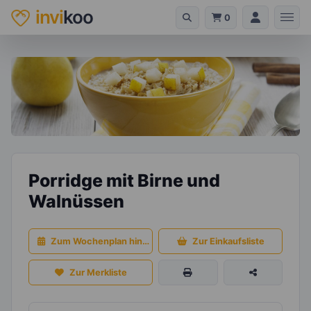
invi
koo
0
Porridge mit Birne und
Walnüssen
Zum Wochenplan hinzufügen
Zur Einkaufsliste
Zur Merkliste