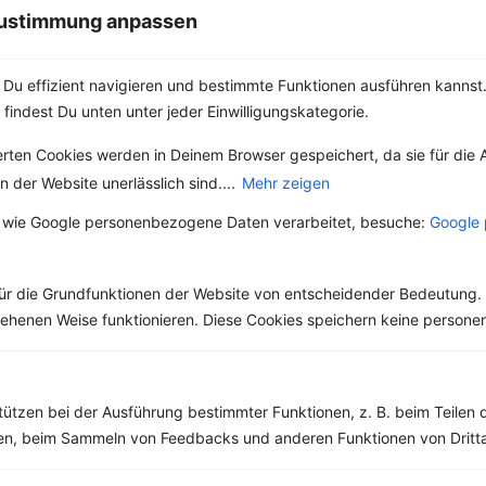
 Zustimmung anpassen
Teilen der...
Du effizient navigieren und bestimmte Funktionen ausführen kannst. 
 findest Du unten unter jeder Einwilligungskategorie.
Weitere Vegetarische Rezepte
erten Cookies werden in Deinem Browser gespeichert, da sie für die 
 der Website unerlässlich sind....
Mehr zeigen
 wie Google personenbezogene Daten verarbeitet, besuche:
Google 
Pfirsichquark
‹
Kalorien:
509 kcal
›
ür die Grundfunktionen der Website von entscheidender Bedeutung. 
Fett:
15 g
esehenen Weise funktionieren. Diese Cookies speichern keine perso
Eiweiß:
24 g
Kohlehydrate:
56 g
tützen bei der Ausführung bestimmter Funktionen, z. B. beim Teilen 
men, beim Sammeln von Feedbacks und anderen Funktionen von Dritta
Rezepte mit 400 bis 500 kcal