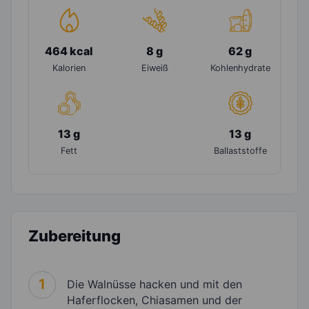
464 kcal
8 g
62 g
Kalorien
Eiweiß
Kohlenhydrate
13 g
13 g
Fett
Ballaststoffe
Zubereitung
1
Die Walnüsse hacken und mit den
Haferflocken, Chiasamen und der