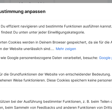
Zucker
und Amerika gehört
der Ahornsirup bzw.
 Zustimmung anpassen
Maple Syrup wohl zu
den Klassikern,...
Du effizient navigieren und bestimmte Funktionen ausführen kannst. 
 findest Du unten unter jeder Einwilligungskategorie.
erten Cookies werden in Deinem Browser gespeichert, da sie für die 
 der Website unerlässlich sind....
Mehr zeigen
Weitere Vegetarische Rezepte
 wie Google personenbezogene Daten verarbeitet, besuche:
Google 
Reissalat mit Kapern, Feta und Tomaten
ür die Grundfunktionen der Website von entscheidender Bedeutung. 
‹
Kalorien:
637 kcal
›
esehenen Weise funktionieren. Diese Cookies speichern keine perso
Fett:
19 g
Eiweiß:
23 g
Kohlehydrate:
86 g
tützen bei der Ausführung bestimmter Funktionen, z. B. beim Teilen 
men, beim Sammeln von Feedbacks und anderen Funktionen von Dritta