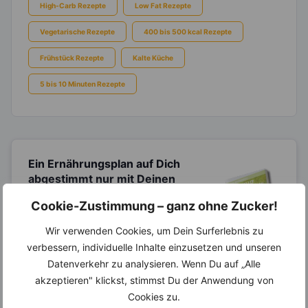
High-Carb Rezepte
Low Fat Rezepte
Vegetarische Rezepte
400 bis 500 kcal Rezepte
Frühstück Rezepte
Kalte Küche
5 bis 10 Minuten Rezepte
Ein Ernährungsplan auf Dich
abgestimmt
nur mit Deinen
eigenen Rezepten?
Cookie-Zustimmung – ganz ohne Zucker!
Erstelle Dir Deinen eigenen, individuellen
Ernährungsplan nur mit Deinen
Wir verwenden Cookies, um Dein Surferlebnis zu
Lieblingsrezepten auf Basis des gesamten
verbessern, individuelle Inhalte einzusetzen und unseren
Know-Hows von
invi
koo
.
Datenverkehr zu analysieren. Wenn Du auf „Alle
akzeptieren" klickst, stimmst Du der Anwendung von
Cookies zu.