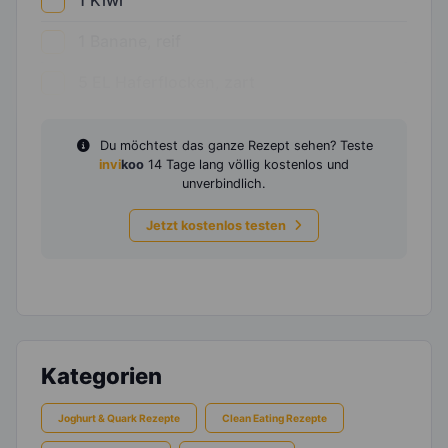
1
Kiwi
1
Banane, reif
5
EL
Haferflocken, zart
Du möchtest das ganze Rezept sehen? Teste
invi
koo
14 Tage lang völlig kostenlos und
unverbindlich.
Jetzt kostenlos testen
Kategorien
Joghurt & Quark Rezepte
Clean Eating Rezepte