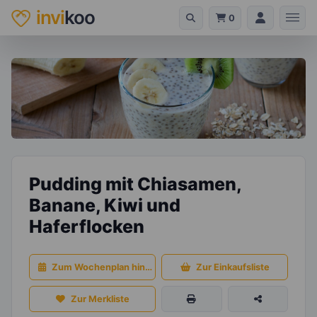
invi
koo
0
Pudding mit Chiasamen,
Banane, Kiwi und
Haferflocken
Zum Wochenplan hinzufügen
Zur Einkaufsliste
Zur Merkliste