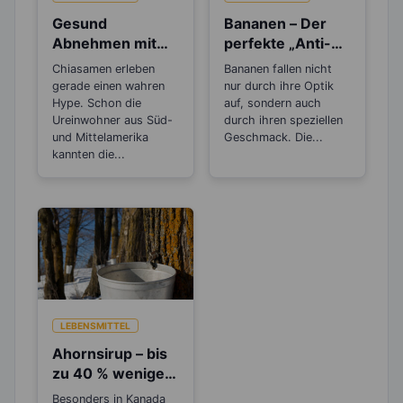
Gesund
Bananen – Der
Abnehmen mit
perfekte „Anti-
dem Superfood
Stress“-Snack
Chiasamen erleben
Bananen fallen nicht
Chiasamen
gerade einen wahren
nur durch ihre Optik
Hype. Schon die
auf, sondern auch
Ureinwohner aus Süd-
durch ihren speziellen
und Mittelamerika
Geschmack. Die...
kannten die...
LEBENSMITTEL
Ahornsirup – bis
zu 40 % weniger
Kalorien als
Besonders in Kanada