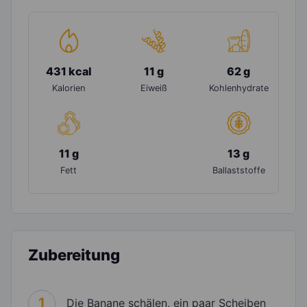
431 kcal
11 g
62 g
Kalorien
Eiweiß
Kohlenhydrate
11 g
13 g
Fett
Ballaststoffe
Zubereitung
1
Die Banane schälen, ein paar Scheiben