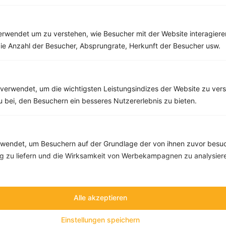
Rezepte mit 400 bis 500 kcal
Rezepte
rwendet um zu verstehen, wie Besucher mit der Website interagiere
ie Anzahl der Besucher, Absprungrate, Herkunft der Besucher usw.
Salat mit Walnüssen, Cranberries und Parmezzano
‹
Kalorien:
433 kcal
›
verwendet, um die wichtigsten Leistungsindizes der Website zu ver
Fett:
27 g
zu bei, den Besuchern ein besseres Nutzererlebnis zu bieten.
Eiweiß:
10 g
Kohlehydrate:
31 g
endet, um Besuchern auf der Grundlage der von ihnen zuvor besuc
 zu liefern und die Wirksamkeit von Werbekampagnen zu analysier
Alle akzeptieren
Einstellungen speichern