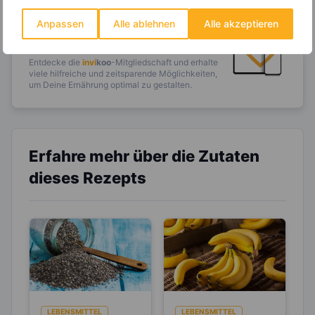
14.000 Rezepte, autom.
Wochenplaner,
dynamische
Anpassen
Alle ablehnen
Alle akzeptieren
Einkaufsliste und noch mehr?
Entdecke die
invi
koo
-Mitgliedschaft und erhalte
viele hilfreiche und zeitsparende Möglichkeiten,
um Deine Ernährung optimal zu gestalten.
Erfahre mehr über die Zutaten
dieses Rezepts
LEBENSMITTEL
LEBENSMITTEL