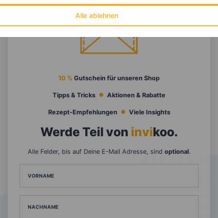
Alle ablehnen
10 %
Gutschein für unseren Shop
Tipps & Tricks
Aktionen & Rabatte
Rezept-Empfehlungen
Viele Insights
Werde Teil von
invi
koo
.
Alle Felder, bis auf Deine E-Mail Adresse, sind
optional
.
VORNAME
NACHNAME