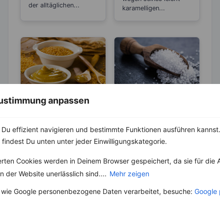
der alltäglichen...
karamelligen...
 Zustimmung anpassen
KRÄUTER & GEWÜRZE
ABNEHMEN
KRÄUTER & GEWÜRZE
Senf – Wirkt
antibakteriell,
Salz – Die
Du effizient navigieren und bestimmte Funktionen ausführen kannst. 
entzündungshem
Abnehmbremse
 findest Du unten unter jeder Einwilligungskategorie.
Bereits die Griechen
mend und
benutzten Senf im 4.
Salz ist ein
Blutdruck
erten Cookies werden in Deinem Browser gespeichert, da sie für die 
Jahrhundert vor
lebenswichtiger Stoff
senkend
Christus als Heilmittel.
und aus unserer Küche
 der Website unerlässlich sind....
Mehr zeigen
Später wurde er...
nicht mehr weg zu
 wie Google personenbezogene Daten verarbeitet, besuche:
Google 
denken. Der...