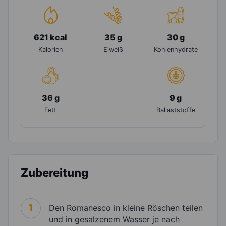
621 kcal
35 g
30 g
Kalorien
Eiweiß
Kohlenhydrate
36 g
9 g
Fett
Ballaststoffe
Zubereitung
1
Den Romanesco in kleine Röschen teilen
und in gesalzenem Wasser je nach