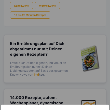
Kalte Küche
Warme Küche
10 bis 20 Minuten Rezepte
Ein Ernährungsplan auf Dich
abgestimmt
nur mit Deinen
eigenen Rezepten?
Erstelle Dir Deinen eigenen, individuellen
Ernährungsplan nur mit Deinen
Lieblingsrezepten auf Basis des gesamten
Know-Hows von
invi
koo
.
14.000 Rezepte, autom.
Wochenplaner,
dynamische
Einkaufsliste und noch mehr?