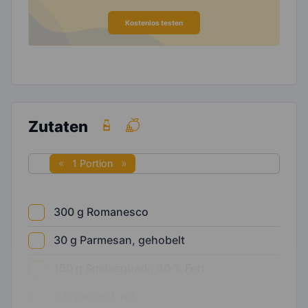
Kostenlos testen
Zutaten
1 Portion
300
g
Romanesco
30
g
Parmesan, gehobelt
150
g
Speisequark, 40 % Fett
0,5
Zwiebel, rot