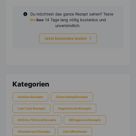
Du möchtest das ganze Rezept sehen? Teste
invi
koo
14 Tage lang völlig kostenlos und
unverbindlich.
Jetzt kostenlos testen
Kategorien
Gemüse Rezepte
Clean Eating Rezepte
Low Carb Rezepte
Vegetarische Rezepte
600 bis 700 kcal Rezepte
Mittagessen Rezepte
Abendessen Rezepte
Zum Mitnehmen