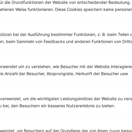
ür die Grundfunktionen der Website von entscheidender Bedeutung. 
esehenen Weise funktionieren. Diese Cookies speichern keine perso
Weitere Vegetarische Rezepte
tützen bei der Ausführung bestimmter Funktionen, z. B. beim Teilen 
men, beim Sammeln von Feedbacks und anderen Funktionen von Dritta
Porridge mit Himbeeren und Banane
‹
Kalorien:
632 kcal
›
Fett:
10 g
Eiweiß:
13 g
rwendet um zu verstehen, wie Besucher mit der Website interagiere
Kohlehydrate:
101 g
ie Anzahl der Besucher, Absprungrate, Herkunft der Besucher usw.
verwendet, um die wichtigsten Leistungsindizes der Website zu ver
Rezepte mit 600 bis 700 kcal
zu bei, den Besuchern ein besseres Nutzererlebnis zu bieten.
Rezepte
endet, um Besuchern auf der Grundlage der von ihnen zuvor besuc