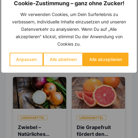
Cookie-Zustimmung – ganz ohne Zucker!
Entdecke die
invi
koo
-Mitgliedschaft und erhalte
viele hilfreiche und zeitsparende Möglichkeiten,
Wir verwenden Cookies, um Dein Surferlebnis zu
um Deine Ernährung optimal zu gestalten.
verbessern, individuelle Inhalte einzusetzen und unseren
Datenverkehr zu analysieren. Wenn Du auf „Alle
akzeptieren" klickst, stimmst Du der Anwendung von
Cookies zu.
Erfahre mehr über die Zutaten
dieses Rezepts
Anpassen
Alle ablehnen
Alle akzeptieren
LEBENSMITTEL
LEBENSMITTEL
Zwiebel –
Die Grapefruit
Natürliches
fördert den