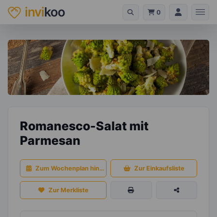
invi
koo
0
Romanesco-Salat mit
Parmesan
Zum Wochenplan hinzufügen
Zur Einkaufsliste
Zur Merkliste