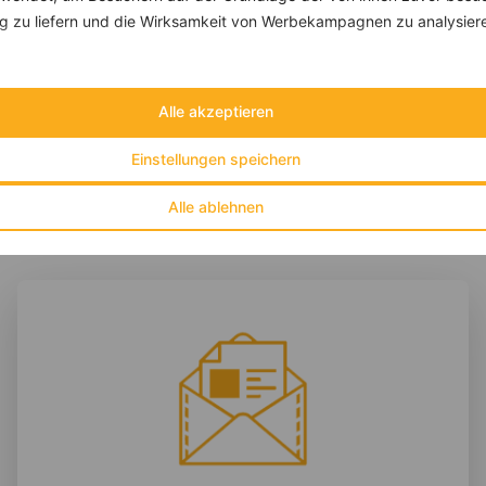
Zucchini gefüllt mit Champignons und Käse
 zu liefern und die Wirksamkeit von Werbekampagnen zu analysier
‹
Kalorien:
675 kcal
›
Fett:
41 g
Eiweiß:
57 g
Kohlehydrate:
11 g
Alle akzeptieren
Einstellungen speichern
Alle ablehnen