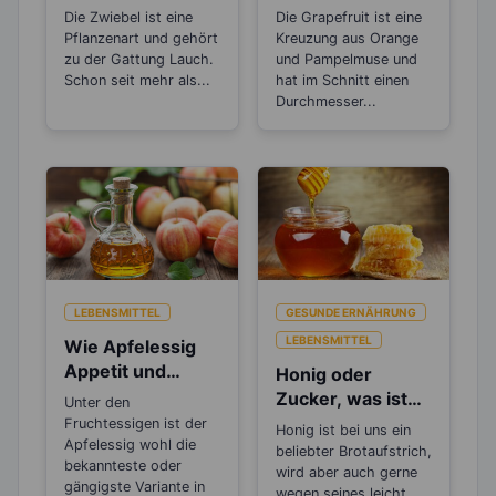
Antibiotikum und
Fettabbau in der
Die Zwiebel ist eine
Die Grapefruit ist eine
„Wunder“-
Leber
Pflanzenart und gehört
Kreuzung aus Orange
Heilmittel
zu der Gattung Lauch.
und Pampelmuse und
Schon seit mehr als...
hat im Schnitt einen
Durchmesser...
LEBENSMITTEL
GESUNDE ERNÄHRUNG
LEBENSMITTEL
Wie Apfelessig
Appetit und
Honig oder
Heißhunger
Zucker, was ist
Unter den
ausbremst
gesünder?
Fruchtessigen ist der
Honig ist bei uns ein
Apfelessig wohl die
beliebter Brotaufstrich,
bekannteste oder
wird aber auch gerne
gängigste Variante in
wegen seines leicht