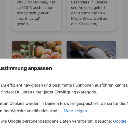
basisch?
Kalorien als
Wer Zitronen mag, hat
Besonders in Kanada
Zucker
zu 100 % auch schon
und Amerika gehört
den Spruch „Sauer
der Ahornsirup bzw.
macht lustig!“
Maple Syrup wohl zu
gehört....
den Klassikern,...
 Zustimmung anpassen
LEBENSMITTEL
ABNEHMEN
Du effizient navigieren und bestimmte Funktionen ausführen kannst. 
KRÄUTER & GEWÜRZE
Wie Apfelessig
 findest Du unten unter jeder Einwilligungskategorie.
Appetit und
Salz – Die
Heißhunger
Abnehmbremse
Unter den
erten Cookies werden in Deinem Browser gespeichert, da sie für die 
ausbremst
Fruchtessigen ist der
Salz ist ein
 der Website unerlässlich sind....
Mehr zeigen
Apfelessig wohl die
lebenswichtiger Stoff
bekannteste oder
und aus unserer Küche
 wie Google personenbezogene Daten verarbeitet, besuche:
Google 
gängigste Variante in
nicht mehr weg zu