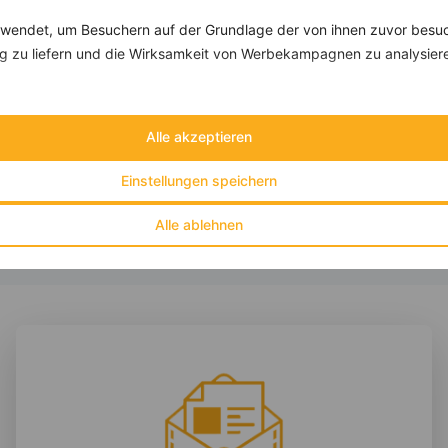
endet, um Besuchern auf der Grundlage der von ihnen zuvor besuc
 zu liefern und die Wirksamkeit von Werbekampagnen zu analysier
Rinderhackfleisch-Eintopf mit Wirsing und Möhre
‹
Kalorien:
683 kcal
›
Fett:
36 g
Alle akzeptieren
Eiweiß:
49 g
Kohlehydrate:
32 g
Einstellungen speichern
Alle ablehnen