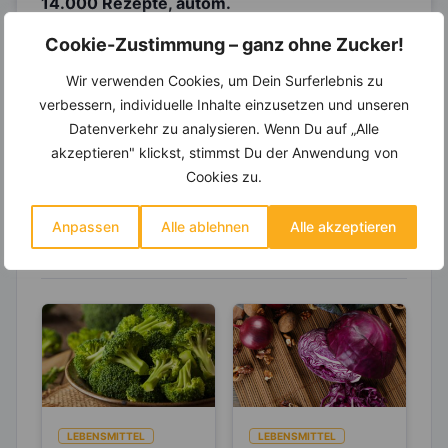
14.000 Rezepte, autom.
Wochenplaner,
dynamische
Cookie-Zustimmung – ganz ohne Zucker!
Einkaufsliste und noch mehr?
Wir verwenden Cookies, um Dein Surferlebnis zu
Entdecke die
invi
koo
-Mitgliedschaft und erhalte
viele hilfreiche und zeitsparende Möglichkeiten,
verbessern, individuelle Inhalte einzusetzen und unseren
um Deine Ernährung optimal zu gestalten.
Datenverkehr zu analysieren. Wenn Du auf „Alle
akzeptieren" klickst, stimmst Du der Anwendung von
Cookies zu.
Erfahre mehr über die Zutaten
Anpassen
Alle ablehnen
Alle akzeptieren
dieses Rezepts
LEBENSMITTEL
LEBENSMITTEL