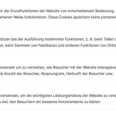
der alltäglichen...
denken. Der...
ür die Grundfunktionen der Website von entscheidender Bedeutung. 
esehenen Weise funktionieren. Diese Cookies speichern keine perso
Weitere Vegetarische Rezepte
tützen bei der Ausführung bestimmter Funktionen, z. B. beim Teilen 
men, beim Sammeln von Feedbacks und anderen Funktionen von Dritta
Wassermelonensalat mit Trauben, Gurke und Feta
‹
Kalorien:
539 kcal
›
rwendet um zu verstehen, wie Besucher mit der Website interagiere
Fett:
25 g
ie Anzahl der Besucher, Absprungrate, Herkunft der Besucher usw.
Eiweiß:
33 g
Kohlehydrate:
40 g
verwendet, um die wichtigsten Leistungsindizes der Website zu ver
zu bei, den Besuchern ein besseres Nutzererlebnis zu bieten.
Rezepte mit 600 bis 700 kcal
Rezepte