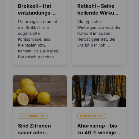
Brokkoli – Hat
Rotkohl – Seine
entzündungs-
heilende Wirkung
und
war schon in der
Ursprünglich stammt
Als typisches
krebshemmende
Antike populär
der Brokkoli, die
Wintergemüse wird der
Wirkung
sogenannte
Rotkohl im späten
Kohlsprosse, aus
Herbst geerntet. Bei
Kleinasien bzw.
uns ist der Kohl...
namentlich aus Italien.
Botanisch gesehen...
LEBENSMITTEL
LEBENSMITTEL
Sind Zitronen
Ahornsirup – bis
sauer oder
zu 40 % weniger