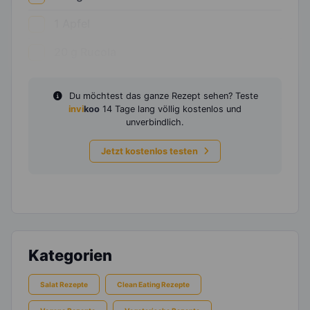
1
Apfel
20
g
Rucola
Du möchtest das ganze Rezept sehen? Teste
invi
koo
14 Tage lang völlig kostenlos und
unverbindlich.
Jetzt kostenlos testen
Kategorien
Salat Rezepte
Clean Eating Rezepte