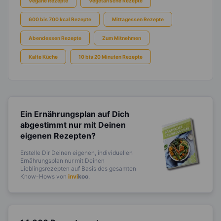
Vegane Rezepte
Vegetarische Rezepte
600 bis 700 kcal Rezepte
Mittagessen Rezepte
Abendessen Rezepte
Zum Mitnehmen
Kalte Küche
10 bis 20 Minuten Rezepte
Ein Ernährungsplan auf Dich
abgestimmt
nur mit Deinen
eigenen Rezepten?
Erstelle Dir Deinen eigenen, individuellen
Ernährungsplan nur mit Deinen
Lieblingsrezepten auf Basis des gesamten
Know-Hows von
invi
koo
.